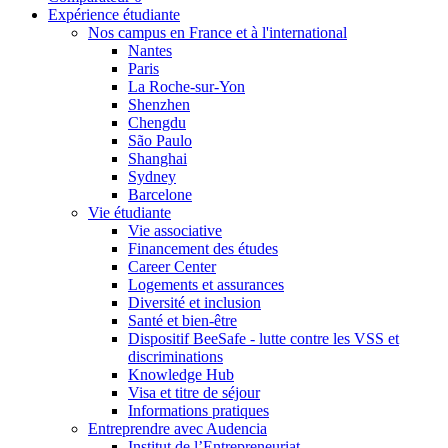
Expérience étudiante
Nos campus en France et à l'international
Nantes
Paris
La Roche-sur-Yon
Shenzhen
Chengdu
São Paulo
Shanghai
Sydney
Barcelone
Vie étudiante
Vie associative
Financement des études
Career Center
Logements et assurances
Diversité et inclusion
Santé et bien-être
Dispositif BeeSafe - lutte contre les VSS et
discriminations
Knowledge Hub
Visa et titre de séjour
Informations pratiques
Entreprendre avec Audencia
Institut de l’Entrepreneuriat