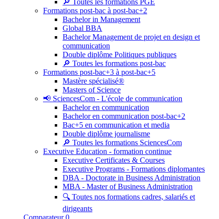
🔎 Toutes les formations PGE
Formations post-bac à post-bac+2
Bachelor in Management
Global BBA
Bachelor Management de projet en design et
communication
Double diplôme Politiques publiques
🔎 Toutes les formations post-bac
Formations post-bac+3 à post-bac+5
Mastère spécialisé®
Masters of Science
📢 SciencesCom - L'école de communication
Bachelor en communication
Bachelor en communication post-bac+2
Bac+5 en communication et media
Double diplôme journalisme
🔎 Toutes les formations SciencesCom
Executive Education - formation continue
Executive Certificates & Courses
Executive Programs - Formations diplomantes
DBA - Doctorate in Business Administration
MBA - Master of Business Administration
🔍 Toutes nos formations cadres, salariés et
dirigeants
Comparateur
0