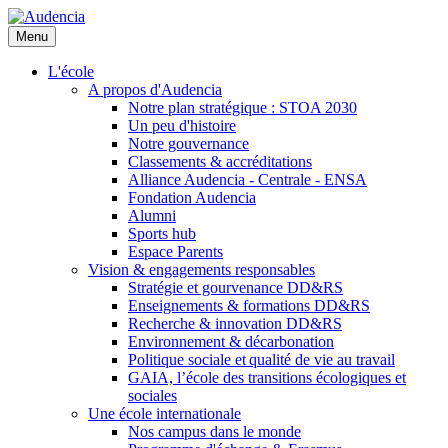
Aller
au
Menu
contenu
principal
L'école
A propos d'Audencia
Notre plan stratégique : STOA 2030
Un peu d'histoire
Notre gouvernance
Classements & accréditations
Alliance Audencia - Centrale - ENSA
Fondation Audencia
Alumni
Sports hub
Espace Parents
Vision & engagements responsables
Stratégie et gourvenance DD&RS
Enseignements & formations DD&RS
Recherche & innovation DD&RS
Environnement & décarbonation
Politique sociale et qualité de vie au travail
GAIA, l’école des transitions écologiques et
sociales
Une école internationale
Nos campus dans le monde