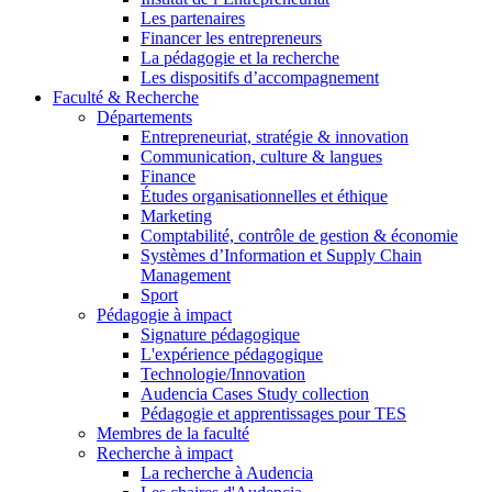
Les partenaires
Financer les entrepreneurs
La pédagogie et la recherche
Les dispositifs d’accompagnement
Faculté & Recherche
Départements
Entrepreneuriat, stratégie & innovation
Communication, culture & langues
Finance
Études organisationnelles et éthique
Marketing
Comptabilité, contrôle de gestion & économie
Systèmes d’Information et Supply Chain
Management
Sport
Pédagogie à impact
Signature pédagogique
L'expérience pédagogique
Technologie/Innovation
Audencia Cases Study collection
Pédagogie et apprentissages pour TES
Membres de la faculté
Recherche à impact
La recherche à Audencia