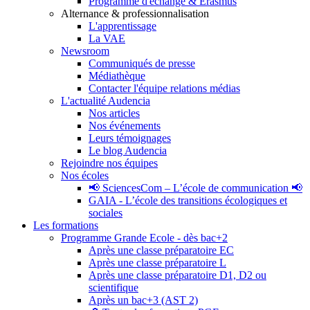
Programme d'échange & Erasmus
Alternance & professionnalisation
L'apprentissage
La VAE
Newsroom
Communiqués de presse
Médiathèque
Contacter l'équipe relations médias
L'actualité Audencia
Nos articles
Nos événements
Leurs témoignages
Le blog Audencia
Rejoindre nos équipes
Nos écoles
📢 SciencesCom – L’école de communication 📢
GAIA - L’école des transitions écologiques et
sociales
Les formations
Programme Grande Ecole - dès bac+2
Après une classe préparatoire EC
Après une classe préparatoire L
Après une classe préparatoire D1, D2 ou
scientifique
Après un bac+3 (AST 2)