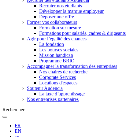
Recruter des étudiants Audencia
Recruter nos étudiants
Développer la marque employeur
Déposer une offre
Former vos collaborateurs
Formation sur mesure
Formations pour salariés, cadres & dirigeants
Agir pour l’égalité des chances
La fondation
Les bourses sociales
Mission handicap
Programme BRIO
Accompagner la transformation des entreprises
Nos chaires de recherche
Corporate Services
Locations d'espaces
Soutenir Audencia
La taxe d’apprentissage
Nos entreprises partenaires
Rechercher
FR
EN
cn