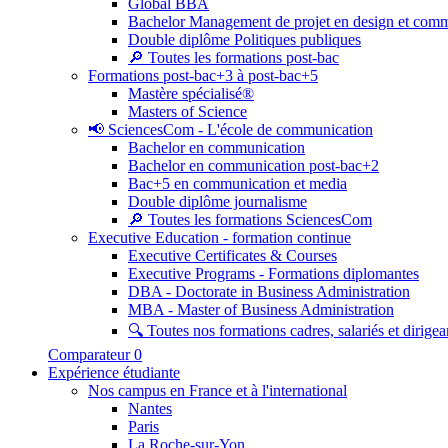
Global BBA
Bachelor Management de projet en design et com
Double diplôme Politiques publiques
🔎 Toutes les formations post-bac
Formations post-bac+3 à post-bac+5
Mastère spécialisé®
Masters of Science
📢 SciencesCom - L'école de communication
Bachelor en communication
Bachelor en communication post-bac+2
Bac+5 en communication et media
Double diplôme journalisme
🔎 Toutes les formations SciencesCom
Executive Education - formation continue
Executive Certificates & Courses
Executive Programs - Formations diplomantes
DBA - Doctorate in Business Administration
MBA - Master of Business Administration
🔍 Toutes nos formations cadres, salariés et dirigea
Comparateur
0
Expérience étudiante
Nos campus en France et à l'international
Nantes
Paris
La Roche-sur-Yon