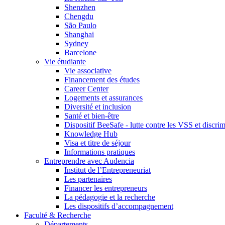
Shenzhen
Chengdu
São Paulo
Shanghai
Sydney
Barcelone
Vie étudiante
Vie associative
Financement des études
Career Center
Logements et assurances
Diversité et inclusion
Santé et bien-être
Dispositif BeeSafe - lutte contre les VSS et discri
Knowledge Hub
Visa et titre de séjour
Informations pratiques
Entreprendre avec Audencia
Institut de l’Entrepreneuriat
Les partenaires
Financer les entrepreneurs
La pédagogie et la recherche
Les dispositifs d’accompagnement
Faculté & Recherche
Départements