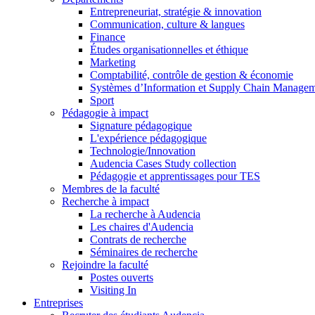
Entrepreneuriat, stratégie & innovation
Communication, culture & langues
Finance
Études organisationnelles et éthique
Marketing
Comptabilité, contrôle de gestion & économie
Systèmes d’Information et Supply Chain Manage
Sport
Pédagogie à impact
Signature pédagogique
L'expérience pédagogique
Technologie/Innovation
Audencia Cases Study collection
Pédagogie et apprentissages pour TES
Membres de la faculté
Recherche à impact
La recherche à Audencia
Les chaires d'Audencia
Contrats de recherche
Séminaires de recherche
Rejoindre la faculté
Postes ouverts
Visiting In
Entreprises