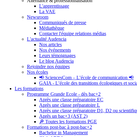
Alternance & professionnalisation
L'apprentissage
La VAE
Newsroom
Communiqués de presse
Médiathèque
Contacter l'équipe relations médias
L'actualité Audencia
Nos articles
Nos événements
Leurs témoignages
Le blog Audencia
Rejoindre nos équipes
Nos écoles
📢 SciencesCom – L’école de communication 📢
GAIA - L’école des transitions écologiques et soci
Les formations
Programme Grande Ecole - dès bac+2
Après une classe préparatoire EC
Après une classe préparatoire L
Après une classe préparatoire D1, D2 ou scientifi
Après un bac+3 (AST 2)
🔎 Toutes les formations PGE
Formations post-bac à post-bac+2
Bachelor in Management