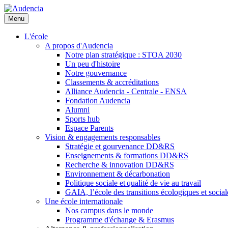
Aller
au
Menu
contenu
principal
L'école
A propos d'Audencia
Notre plan stratégique : STOA 2030
Un peu d'histoire
Notre gouvernance
Classements & accréditations
Alliance Audencia - Centrale - ENSA
Fondation Audencia
Alumni
Sports hub
Espace Parents
Vision & engagements responsables
Stratégie et gourvenance DD&RS
Enseignements & formations DD&RS
Recherche & innovation DD&RS
Environnement & décarbonation
Politique sociale et qualité de vie au travail
GAIA, l’école des transitions écologiques et social
Une école internationale
Nos campus dans le monde
Programme d'échange & Erasmus