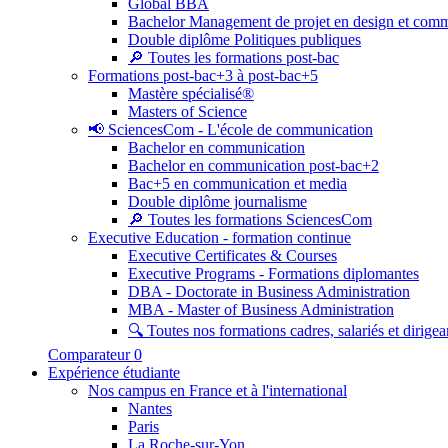
Global BBA
Bachelor Management de projet en design et com
Double diplôme Politiques publiques
🔎 Toutes les formations post-bac
Formations post-bac+3 à post-bac+5
Mastère spécialisé®
Masters of Science
📢 SciencesCom - L'école de communication
Bachelor en communication
Bachelor en communication post-bac+2
Bac+5 en communication et media
Double diplôme journalisme
🔎 Toutes les formations SciencesCom
Executive Education - formation continue
Executive Certificates & Courses
Executive Programs - Formations diplomantes
DBA - Doctorate in Business Administration
MBA - Master of Business Administration
🔍 Toutes nos formations cadres, salariés et dirigea
Comparateur
0
Expérience étudiante
Nos campus en France et à l'international
Nantes
Paris
La Roche-sur-Yon