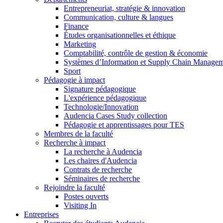
Entrepreneuriat, stratégie & innovation
Communication, culture & langues
Finance
Études organisationnelles et éthique
Marketing
Comptabilité, contrôle de gestion & économie
Systèmes d’Information et Supply Chain Manage
Sport
Pédagogie à impact
Signature pédagogique
L'expérience pédagogique
Technologie/Innovation
Audencia Cases Study collection
Pédagogie et apprentissages pour TES
Membres de la faculté
Recherche à impact
La recherche à Audencia
Les chaires d'Audencia
Contrats de recherche
Séminaires de recherche
Rejoindre la faculté
Postes ouverts
Visiting In
Entreprises