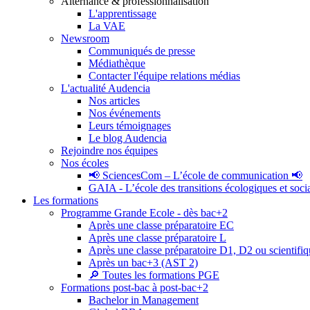
Alternance & professionnalisation
L'apprentissage
La VAE
Newsroom
Communiqués de presse
Médiathèque
Contacter l'équipe relations médias
L'actualité Audencia
Nos articles
Nos événements
Leurs témoignages
Le blog Audencia
Rejoindre nos équipes
Nos écoles
📢 SciencesCom – L’école de communication 📢
GAIA - L’école des transitions écologiques et soci
Les formations
Programme Grande Ecole - dès bac+2
Après une classe préparatoire EC
Après une classe préparatoire L
Après une classe préparatoire D1, D2 ou scientifi
Après un bac+3 (AST 2)
🔎 Toutes les formations PGE
Formations post-bac à post-bac+2
Bachelor in Management