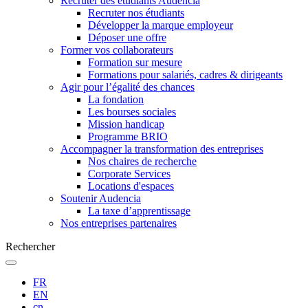
Recruter des étudiants Audencia
Recruter nos étudiants
Développer la marque employeur
Déposer une offre
Former vos collaborateurs
Formation sur mesure
Formations pour salariés, cadres & dirigeants
Agir pour l’égalité des chances
La fondation
Les bourses sociales
Mission handicap
Programme BRIO
Accompagner la transformation des entreprises
Nos chaires de recherche
Corporate Services
Locations d'espaces
Soutenir Audencia
La taxe d’apprentissage
Nos entreprises partenaires
Rechercher
FR
EN
cn