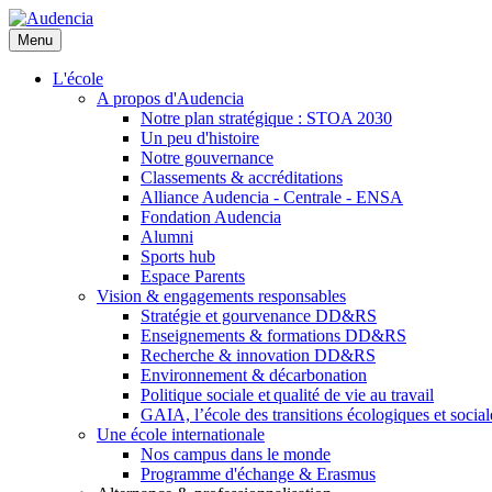
Aller
au
Menu
contenu
principal
L'école
A propos d'Audencia
Notre plan stratégique : STOA 2030
Un peu d'histoire
Notre gouvernance
Classements & accréditations
Alliance Audencia - Centrale - ENSA
Fondation Audencia
Alumni
Sports hub
Espace Parents
Vision & engagements responsables
Stratégie et gourvenance DD&RS
Enseignements & formations DD&RS
Recherche & innovation DD&RS
Environnement & décarbonation
Politique sociale et qualité de vie au travail
GAIA, l’école des transitions écologiques et social
Une école internationale
Nos campus dans le monde
Programme d'échange & Erasmus