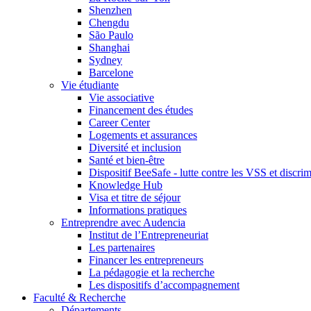
Shenzhen
Chengdu
São Paulo
Shanghai
Sydney
Barcelone
Vie étudiante
Vie associative
Financement des études
Career Center
Logements et assurances
Diversité et inclusion
Santé et bien-être
Dispositif BeeSafe - lutte contre les VSS et discri
Knowledge Hub
Visa et titre de séjour
Informations pratiques
Entreprendre avec Audencia
Institut de l’Entrepreneuriat
Les partenaires
Financer les entrepreneurs
La pédagogie et la recherche
Les dispositifs d’accompagnement
Faculté & Recherche
Départements