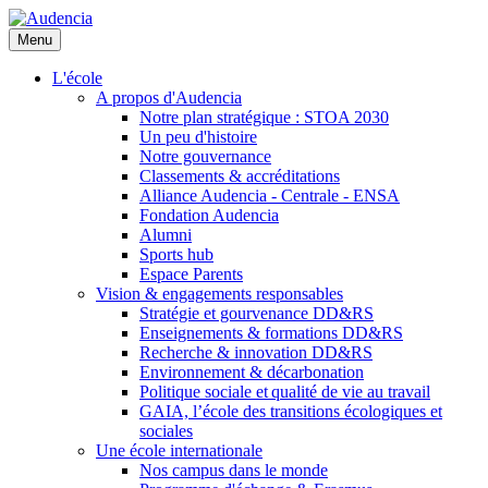
Aller
au
Menu
contenu
principal
L'école
A propos d'Audencia
Notre plan stratégique : STOA 2030
Un peu d'histoire
Notre gouvernance
Classements & accréditations
Alliance Audencia - Centrale - ENSA
Fondation Audencia
Alumni
Sports hub
Espace Parents
Vision & engagements responsables
Stratégie et gourvenance DD&RS
Enseignements & formations DD&RS
Recherche & innovation DD&RS
Environnement & décarbonation
Politique sociale et qualité de vie au travail
GAIA, l’école des transitions écologiques et
sociales
Une école internationale
Nos campus dans le monde