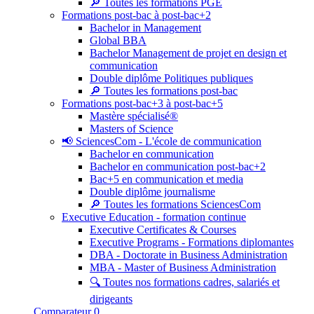
🔎 Toutes les formations PGE
Formations post-bac à post-bac+2
Bachelor in Management
Global BBA
Bachelor Management de projet en design et
communication
Double diplôme Politiques publiques
🔎 Toutes les formations post-bac
Formations post-bac+3 à post-bac+5
Mastère spécialisé®
Masters of Science
📢 SciencesCom - L'école de communication
Bachelor en communication
Bachelor en communication post-bac+2
Bac+5 en communication et media
Double diplôme journalisme
🔎 Toutes les formations SciencesCom
Executive Education - formation continue
Executive Certificates & Courses
Executive Programs - Formations diplomantes
DBA - Doctorate in Business Administration
MBA - Master of Business Administration
🔍 Toutes nos formations cadres, salariés et
dirigeants
Comparateur
0