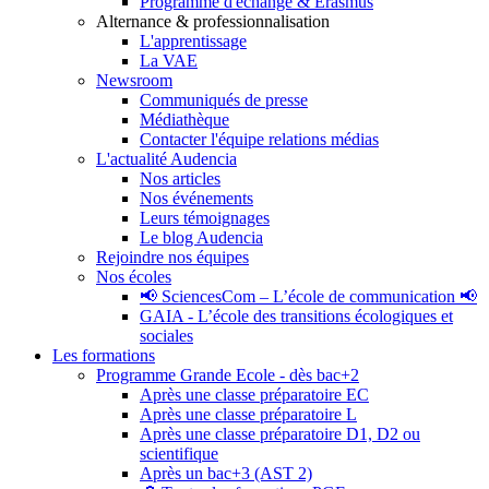
Programme d'échange & Erasmus
Alternance & professionnalisation
L'apprentissage
La VAE
Newsroom
Communiqués de presse
Médiathèque
Contacter l'équipe relations médias
L'actualité Audencia
Nos articles
Nos événements
Leurs témoignages
Le blog Audencia
Rejoindre nos équipes
Nos écoles
📢 SciencesCom – L’école de communication 📢
GAIA - L’école des transitions écologiques et
sociales
Les formations
Programme Grande Ecole - dès bac+2
Après une classe préparatoire EC
Après une classe préparatoire L
Après une classe préparatoire D1, D2 ou
scientifique
Après un bac+3 (AST 2)