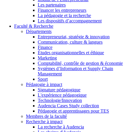
Les partenaires
Financer les entrepreneurs
La pédagogie et la recherche
Les dispositifs d’accompagnement
Faculté & Recherche
Départements
Entrepreneuriat, stratégie & innovation
Communication, culture & langues
Finance
Études organisationnelles et éthique
Marketing
Comptabilité, contrôle de gestion & économie
Systèmes d’Information et Supply Chain
Management
Sport
Pédagogie à impact
Signature pédagogique
L'expérience pédagogique
Technologie/Innovation
Audencia Cases Study collection
Pédagogie et apprentissages pour TES
Membres de la faculté
Recherche à impact
La recherche à Audencia