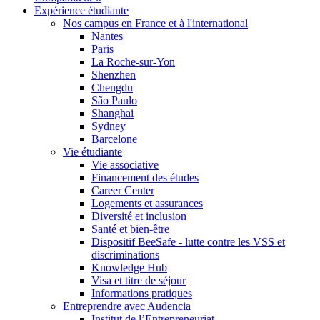
Expérience étudiante
Nos campus en France et à l'international
Nantes
Paris
La Roche-sur-Yon
Shenzhen
Chengdu
São Paulo
Shanghai
Sydney
Barcelone
Vie étudiante
Vie associative
Financement des études
Career Center
Logements et assurances
Diversité et inclusion
Santé et bien-être
Dispositif BeeSafe - lutte contre les VSS et
discriminations
Knowledge Hub
Visa et titre de séjour
Informations pratiques
Entreprendre avec Audencia
Institut de l’Entrepreneuriat