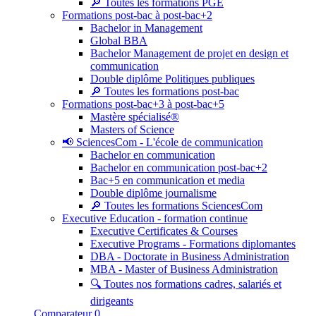
🔎 Toutes les formations PGE
Formations post-bac à post-bac+2
Bachelor in Management
Global BBA
Bachelor Management de projet en design et
communication
Double diplôme Politiques publiques
🔎 Toutes les formations post-bac
Formations post-bac+3 à post-bac+5
Mastère spécialisé®
Masters of Science
📢 SciencesCom - L'école de communication
Bachelor en communication
Bachelor en communication post-bac+2
Bac+5 en communication et media
Double diplôme journalisme
🔎 Toutes les formations SciencesCom
Executive Education - formation continue
Executive Certificates & Courses
Executive Programs - Formations diplomantes
DBA - Doctorate in Business Administration
MBA - Master of Business Administration
🔍 Toutes nos formations cadres, salariés et
dirigeants
Comparateur
0