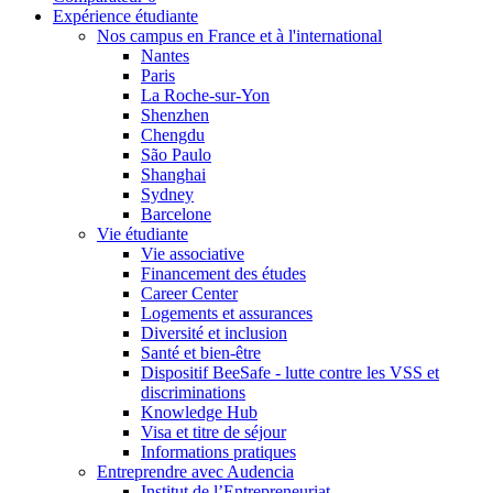
Expérience étudiante
Nos campus en France et à l'international
Nantes
Paris
La Roche-sur-Yon
Shenzhen
Chengdu
São Paulo
Shanghai
Sydney
Barcelone
Vie étudiante
Vie associative
Financement des études
Career Center
Logements et assurances
Diversité et inclusion
Santé et bien-être
Dispositif BeeSafe - lutte contre les VSS et
discriminations
Knowledge Hub
Visa et titre de séjour
Informations pratiques
Entreprendre avec Audencia
Institut de l’Entrepreneuriat