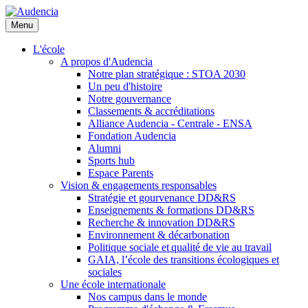
Aller
au
Menu
contenu
principal
L'école
A propos d'Audencia
Notre plan stratégique : STOA 2030
Un peu d'histoire
Notre gouvernance
Classements & accréditations
Alliance Audencia - Centrale - ENSA
Fondation Audencia
Alumni
Sports hub
Espace Parents
Vision & engagements responsables
Stratégie et gourvenance DD&RS
Enseignements & formations DD&RS
Recherche & innovation DD&RS
Environnement & décarbonation
Politique sociale et qualité de vie au travail
GAIA, l’école des transitions écologiques et
sociales
Une école internationale
Nos campus dans le monde