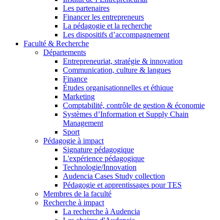
Les partenaires
Financer les entrepreneurs
La pédagogie et la recherche
Les dispositifs d’accompagnement
Faculté & Recherche
Départements
Entrepreneuriat, stratégie & innovation
Communication, culture & langues
Finance
Études organisationnelles et éthique
Marketing
Comptabilité, contrôle de gestion & économie
Systèmes d’Information et Supply Chain
Management
Sport
Pédagogie à impact
Signature pédagogique
L'expérience pédagogique
Technologie/Innovation
Audencia Cases Study collection
Pédagogie et apprentissages pour TES
Membres de la faculté
Recherche à impact
La recherche à Audencia