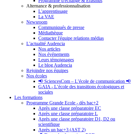
Programme d'échange & Erasmus
Alternance & professionnalisation
L'apprentissage
La VAE
Newsroom
Communiqués de presse
Médiathèque
Contacter l'équipe relations médias
L'actualité Audencia
Nos articles
Nos événements
Leurs témoignages
Le blog Audencia
Rejoindre nos équipes
Nos écoles
📢 SciencesCom – L’école de communication 📢
GAIA - L’école des transitions écologiques et
sociales
Les formations
Programme Grande Ecole - dès bac+2
Après une classe préparatoire EC
Après une classe préparatoire L
Après une classe préparatoire D1, D2 ou
scientifique
Après un bac+3 (AST 2)