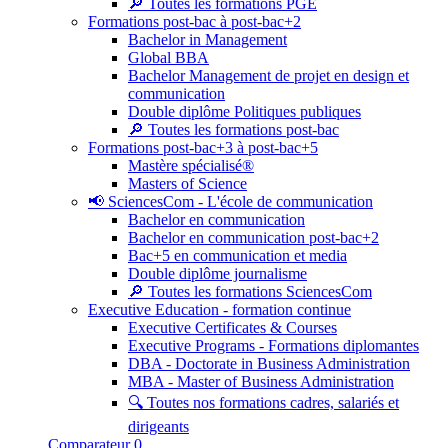
🔎 Toutes les formations PGE
Formations post-bac à post-bac+2
Bachelor in Management
Global BBA
Bachelor Management de projet en design et
communication
Double diplôme Politiques publiques
🔎 Toutes les formations post-bac
Formations post-bac+3 à post-bac+5
Mastère spécialisé®
Masters of Science
📢 SciencesCom - L'école de communication
Bachelor en communication
Bachelor en communication post-bac+2
Bac+5 en communication et media
Double diplôme journalisme
🔎 Toutes les formations SciencesCom
Executive Education - formation continue
Executive Certificates & Courses
Executive Programs - Formations diplomantes
DBA - Doctorate in Business Administration
MBA - Master of Business Administration
🔍 Toutes nos formations cadres, salariés et
dirigeants
Comparateur
0