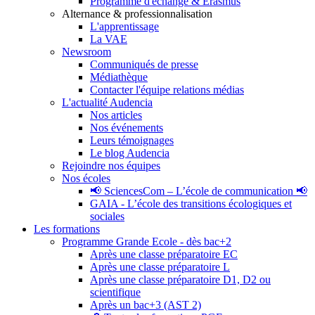
Programme d'échange & Erasmus
Alternance & professionnalisation
L'apprentissage
La VAE
Newsroom
Communiqués de presse
Médiathèque
Contacter l'équipe relations médias
L'actualité Audencia
Nos articles
Nos événements
Leurs témoignages
Le blog Audencia
Rejoindre nos équipes
Nos écoles
📢 SciencesCom – L’école de communication 📢
GAIA - L’école des transitions écologiques et
sociales
Les formations
Programme Grande Ecole - dès bac+2
Après une classe préparatoire EC
Après une classe préparatoire L
Après une classe préparatoire D1, D2 ou
scientifique
Après un bac+3 (AST 2)