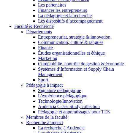
Les partenaires
Financer les entrepreneurs
La pédagogie et la recherche
Les dispositifs d’accompagnement
Faculté & Recherche
Départements
Entrepreneuriat, stratégie & innovation
Communication, culture & langues
Finance
Études organisationnelles et éthique
Marketing
Comptabilité, contrôle de gestion & économie
Systèmes d’Information et Supply Chain
Management
Sport
Pédagogie à impact
Signature pédagogique
L'expérience pédagogique
Technologie/Innovation
Audencia Cases Study collection
Pédagogie et apprentissages pour TES
Membres de la faculté
Recherche à impact
La recherche à Audencia