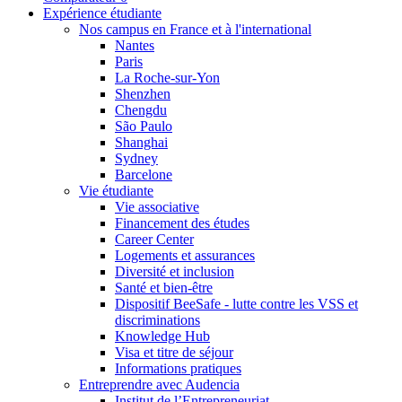
Expérience étudiante
Nos campus en France et à l'international
Nantes
Paris
La Roche-sur-Yon
Shenzhen
Chengdu
São Paulo
Shanghai
Sydney
Barcelone
Vie étudiante
Vie associative
Financement des études
Career Center
Logements et assurances
Diversité et inclusion
Santé et bien-être
Dispositif BeeSafe - lutte contre les VSS et
discriminations
Knowledge Hub
Visa et titre de séjour
Informations pratiques
Entreprendre avec Audencia
Institut de l’Entrepreneuriat