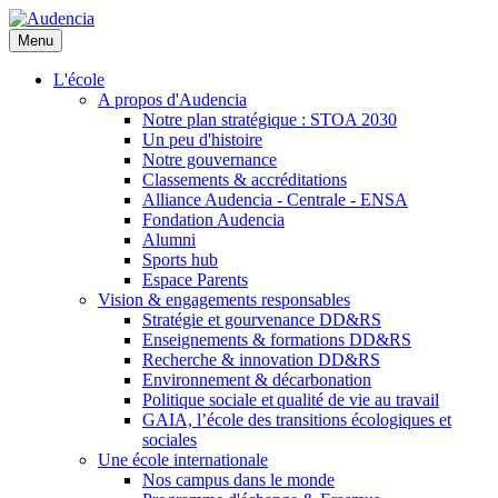
Aller
au
Menu
contenu
principal
L'école
A propos d'Audencia
Notre plan stratégique : STOA 2030
Un peu d'histoire
Notre gouvernance
Classements & accréditations
Alliance Audencia - Centrale - ENSA
Fondation Audencia
Alumni
Sports hub
Espace Parents
Vision & engagements responsables
Stratégie et gourvenance DD&RS
Enseignements & formations DD&RS
Recherche & innovation DD&RS
Environnement & décarbonation
Politique sociale et qualité de vie au travail
GAIA, l’école des transitions écologiques et
sociales
Une école internationale
Nos campus dans le monde