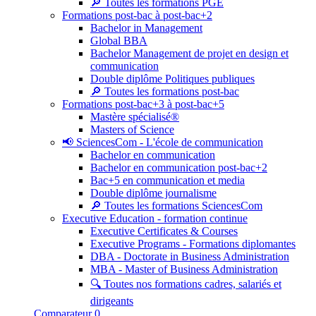
🔎 Toutes les formations PGE
Formations post-bac à post-bac+2
Bachelor in Management
Global BBA
Bachelor Management de projet en design et
communication
Double diplôme Politiques publiques
🔎 Toutes les formations post-bac
Formations post-bac+3 à post-bac+5
Mastère spécialisé®
Masters of Science
📢 SciencesCom - L'école de communication
Bachelor en communication
Bachelor en communication post-bac+2
Bac+5 en communication et media
Double diplôme journalisme
🔎 Toutes les formations SciencesCom
Executive Education - formation continue
Executive Certificates & Courses
Executive Programs - Formations diplomantes
DBA - Doctorate in Business Administration
MBA - Master of Business Administration
🔍 Toutes nos formations cadres, salariés et
dirigeants
Comparateur
0