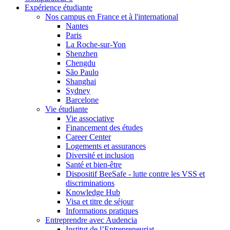
Expérience étudiante
Nos campus en France et à l'international
Nantes
Paris
La Roche-sur-Yon
Shenzhen
Chengdu
São Paulo
Shanghai
Sydney
Barcelone
Vie étudiante
Vie associative
Financement des études
Career Center
Logements et assurances
Diversité et inclusion
Santé et bien-être
Dispositif BeeSafe - lutte contre les VSS et
discriminations
Knowledge Hub
Visa et titre de séjour
Informations pratiques
Entreprendre avec Audencia
Institut de l’Entrepreneuriat