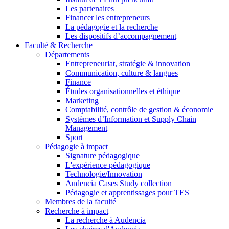
Les partenaires
Financer les entrepreneurs
La pédagogie et la recherche
Les dispositifs d’accompagnement
Faculté & Recherche
Départements
Entrepreneuriat, stratégie & innovation
Communication, culture & langues
Finance
Études organisationnelles et éthique
Marketing
Comptabilité, contrôle de gestion & économie
Systèmes d’Information et Supply Chain
Management
Sport
Pédagogie à impact
Signature pédagogique
L'expérience pédagogique
Technologie/Innovation
Audencia Cases Study collection
Pédagogie et apprentissages pour TES
Membres de la faculté
Recherche à impact
La recherche à Audencia