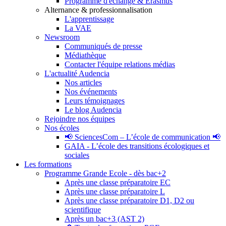
Programme d'échange & Erasmus
Alternance & professionnalisation
L'apprentissage
La VAE
Newsroom
Communiqués de presse
Médiathèque
Contacter l'équipe relations médias
L'actualité Audencia
Nos articles
Nos événements
Leurs témoignages
Le blog Audencia
Rejoindre nos équipes
Nos écoles
📢 SciencesCom – L’école de communication 📢
GAIA - L’école des transitions écologiques et
sociales
Les formations
Programme Grande Ecole - dès bac+2
Après une classe préparatoire EC
Après une classe préparatoire L
Après une classe préparatoire D1, D2 ou
scientifique
Après un bac+3 (AST 2)