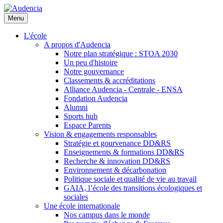
Aller
au
Menu
contenu
principal
L'école
A propos d'Audencia
Notre plan stratégique : STOA 2030
Un peu d'histoire
Notre gouvernance
Classements & accréditations
Alliance Audencia - Centrale - ENSA
Fondation Audencia
Alumni
Sports hub
Espace Parents
Vision & engagements responsables
Stratégie et gourvenance DD&RS
Enseignements & formations DD&RS
Recherche & innovation DD&RS
Environnement & décarbonation
Politique sociale et qualité de vie au travail
GAIA, l’école des transitions écologiques et
sociales
Une école internationale
Nos campus dans le monde