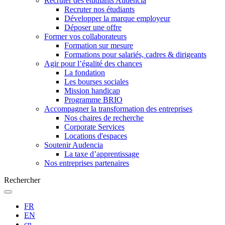
Recruter des étudiants Audencia
Recruter nos étudiants
Développer la marque employeur
Déposer une offre
Former vos collaborateurs
Formation sur mesure
Formations pour salariés, cadres & dirigeants
Agir pour l’égalité des chances
La fondation
Les bourses sociales
Mission handicap
Programme BRIO
Accompagner la transformation des entreprises
Nos chaires de recherche
Corporate Services
Locations d'espaces
Soutenir Audencia
La taxe d’apprentissage
Nos entreprises partenaires
Rechercher
FR
EN
cn