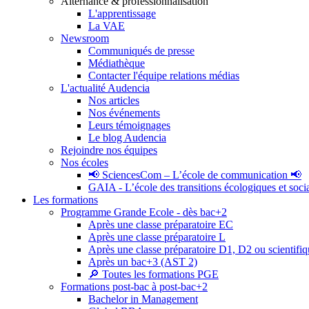
Alternance & professionnalisation
L'apprentissage
La VAE
Newsroom
Communiqués de presse
Médiathèque
Contacter l'équipe relations médias
L'actualité Audencia
Nos articles
Nos événements
Leurs témoignages
Le blog Audencia
Rejoindre nos équipes
Nos écoles
📢 SciencesCom – L’école de communication 📢
GAIA - L’école des transitions écologiques et soci
Les formations
Programme Grande Ecole - dès bac+2
Après une classe préparatoire EC
Après une classe préparatoire L
Après une classe préparatoire D1, D2 ou scientifi
Après un bac+3 (AST 2)
🔎 Toutes les formations PGE
Formations post-bac à post-bac+2
Bachelor in Management