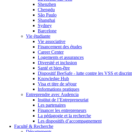
Shenzhen
Chengdu
São Paulo
Shanghai
Sydney
Barcelone
Vie étudiante
Vie associative
Financement des études
Career Center
Logements et assurances
Diversité et inclusion
Santé et bien-être
Dispositif BeeSafe - lutte contre les VSS et discri
Knowledge Hub
Visa et titre de séjour
Informations pratiques
Entreprendre avec Audencia
Institut de l’Entrepreneuriat
Les partenaires
Financer les entrepreneurs
La pédagogie et la recherche
Les dispositifs d’accompagnement
Faculté & Recherche
Départements