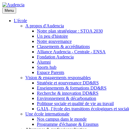
Aller
au
Menu
contenu
principal
L'école
A propos d'Audencia
Notre plan stratégique : STOA 2030
Un peu d'histoire
Notre gouvernance
Classements & accréditations
Alliance Audencia - Centrale - ENSA
Fondation Audencia
Alumni
Sports hub
Espace Parents
Vision & engagements responsables
Stratégie et gourvenance DD&RS
Enseignements & formations DD&RS
Recherche & innovation DD&RS
Environnement & décarbonation
Politique sociale et qualité de vie au travail
GAIA, l’école des transitions écologiques et social
Une école internationale
Nos campus dans le monde
Programme d'échange & Erasmus