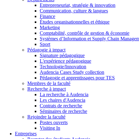
Entrepreneuriat, stratégie & innovation
Communication, culture & langues
Finance
Études organisationnelles et éthique
Marketing
Comptabilité, contrôle de gestion & économie
Systèmes d’Information et Supply Chain Manage
Sport
Pédagogie à impact
Signature pédagogique
L'expérience pédagogique
Technologie/Innovation
Audencia Cases Study collection
Pédagogie et apprentissages pour TES
Membres de la faculté
Recherche à impact
La recherche à Audencia
Les chaires d'Audencia
Contrats de recherche
Séminaires de recherche
Rejoindre la faculté
Postes ouverts
Visiting In
Entreprises