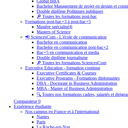
Global BBA
Bachelor Management de projet en design et com
Double diplôme Politiques publiques
🔎 Toutes les formations post-bac
Formations post-bac+3 à post-bac+5
Mastère spécialisé®
Masters of Science
📢 SciencesCom - L'école de communication
Bachelor en communication
Bachelor en communication post-bac+2
Bac+5 en communication et media
Double diplôme journalisme
🔎 Toutes les formations SciencesCom
Executive Education - formation continue
Executive Certificates & Courses
Executive Programs - Formations diplomantes
DBA - Doctorate in Business Administration
MBA - Master of Business Administration
🔍 Toutes nos formations cadres, salariés et dirigea
Comparateur
0
Expérience étudiante
Nos campus en France et à l'international
Nantes
Paris
La Roche-sur-Yon