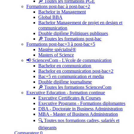
🔎 Toutes les formations PGE
Formations post-bac à post-bac+2
Bachelor in Management
Global BBA
Bachelor Management de projet en design et
communication
Double diplôme Politiques publiques
🔎 Toutes les formations post-bac
Formations post-bac+3 à post-bac+5
Mastère spécialisé®
Masters of Science
📢 SciencesCom - L'école de communication
Bachelor en communication
Bachelor en communication post-bac+2
Bac+5 en communication et media
Double diplôme journalisme
🔎 Toutes les formations SciencesCom
Executive Education - formation continue
Executive Certificates & Courses
Executive Programs - Formations diplomantes
DBA - Doctorate in Business Administration
MBA - Master of Business Administration
🔍 Toutes nos formations cadres, salariés et
dirigeants
Comparateur
0