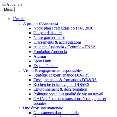
Aller
au
Menu
contenu
principal
L'école
A propos d'Audencia
Notre plan stratégique : STOA 2030
Un peu d'histoire
Notre gouvernance
Classements & accréditations
Alliance Audencia - Centrale - ENSA
Fondation Audencia
Alumni
Sports hub
Espace Parents
Vision & engagements responsables
Stratégie et gourvenance DD&RS
Enseignements & formations DD&RS
Recherche & innovation DD&RS
Environnement & décarbonation
Politique sociale et qualité de vie au travail
GAIA, l’école des transitions écologiques et
sociales
Une école internationale
Nos campus dans le monde