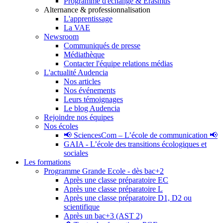
Programme d'échange & Erasmus
Alternance & professionnalisation
L'apprentissage
La VAE
Newsroom
Communiqués de presse
Médiathèque
Contacter l'équipe relations médias
L'actualité Audencia
Nos articles
Nos événements
Leurs témoignages
Le blog Audencia
Rejoindre nos équipes
Nos écoles
📢 SciencesCom – L’école de communication 📢
GAIA - L’école des transitions écologiques et
sociales
Les formations
Programme Grande Ecole - dès bac+2
Après une classe préparatoire EC
Après une classe préparatoire L
Après une classe préparatoire D1, D2 ou
scientifique
Après un bac+3 (AST 2)