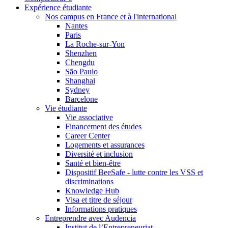
Expérience étudiante
Nos campus en France et à l'international
Nantes
Paris
La Roche-sur-Yon
Shenzhen
Chengdu
São Paulo
Shanghai
Sydney
Barcelone
Vie étudiante
Vie associative
Financement des études
Career Center
Logements et assurances
Diversité et inclusion
Santé et bien-être
Dispositif BeeSafe - lutte contre les VSS et
discriminations
Knowledge Hub
Visa et titre de séjour
Informations pratiques
Entreprendre avec Audencia
Institut de l’Entrepreneuriat