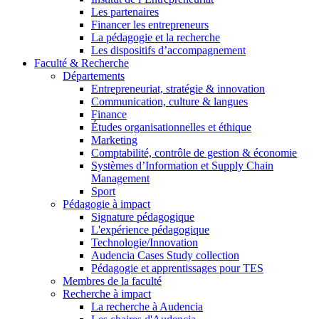
Les partenaires
Financer les entrepreneurs
La pédagogie et la recherche
Les dispositifs d’accompagnement
Faculté & Recherche
Départements
Entrepreneuriat, stratégie & innovation
Communication, culture & langues
Finance
Études organisationnelles et éthique
Marketing
Comptabilité, contrôle de gestion & économie
Systèmes d’Information et Supply Chain
Management
Sport
Pédagogie à impact
Signature pédagogique
L'expérience pédagogique
Technologie/Innovation
Audencia Cases Study collection
Pédagogie et apprentissages pour TES
Membres de la faculté
Recherche à impact
La recherche à Audencia