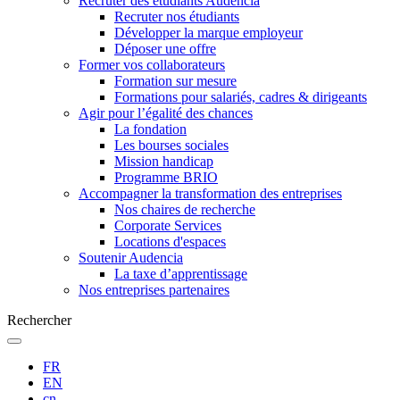
Recruter des étudiants Audencia
Recruter nos étudiants
Développer la marque employeur
Déposer une offre
Former vos collaborateurs
Formation sur mesure
Formations pour salariés, cadres & dirigeants
Agir pour l’égalité des chances
La fondation
Les bourses sociales
Mission handicap
Programme BRIO
Accompagner la transformation des entreprises
Nos chaires de recherche
Corporate Services
Locations d'espaces
Soutenir Audencia
La taxe d’apprentissage
Nos entreprises partenaires
Rechercher
FR
EN
cn