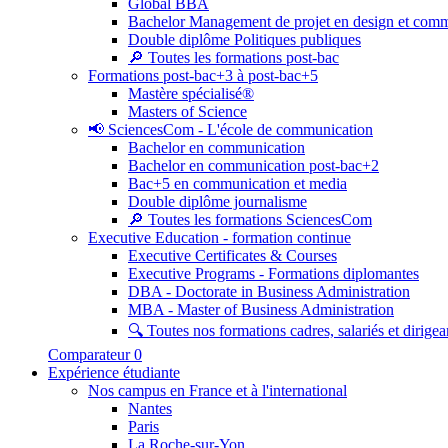
Global BBA
Bachelor Management de projet en design et com
Double diplôme Politiques publiques
🔎 Toutes les formations post-bac
Formations post-bac+3 à post-bac+5
Mastère spécialisé®
Masters of Science
📢 SciencesCom - L'école de communication
Bachelor en communication
Bachelor en communication post-bac+2
Bac+5 en communication et media
Double diplôme journalisme
🔎 Toutes les formations SciencesCom
Executive Education - formation continue
Executive Certificates & Courses
Executive Programs - Formations diplomantes
DBA - Doctorate in Business Administration
MBA - Master of Business Administration
🔍 Toutes nos formations cadres, salariés et dirigea
Comparateur
0
Expérience étudiante
Nos campus en France et à l'international
Nantes
Paris
La Roche-sur-Yon