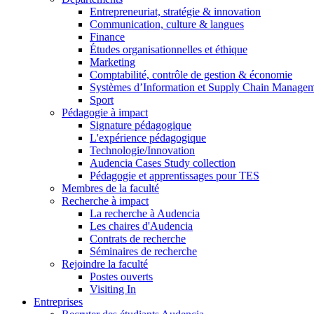
Entrepreneuriat, stratégie & innovation
Communication, culture & langues
Finance
Études organisationnelles et éthique
Marketing
Comptabilité, contrôle de gestion & économie
Systèmes d’Information et Supply Chain Manage
Sport
Pédagogie à impact
Signature pédagogique
L'expérience pédagogique
Technologie/Innovation
Audencia Cases Study collection
Pédagogie et apprentissages pour TES
Membres de la faculté
Recherche à impact
La recherche à Audencia
Les chaires d'Audencia
Contrats de recherche
Séminaires de recherche
Rejoindre la faculté
Postes ouverts
Visiting In
Entreprises