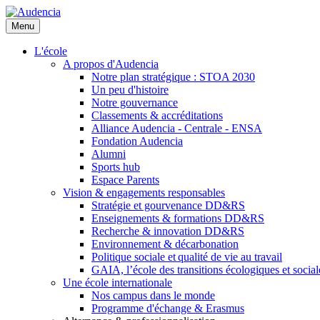
Aller
au
Menu
contenu
principal
L'école
A propos d'Audencia
Notre plan stratégique : STOA 2030
Un peu d'histoire
Notre gouvernance
Classements & accréditations
Alliance Audencia - Centrale - ENSA
Fondation Audencia
Alumni
Sports hub
Espace Parents
Vision & engagements responsables
Stratégie et gourvenance DD&RS
Enseignements & formations DD&RS
Recherche & innovation DD&RS
Environnement & décarbonation
Politique sociale et qualité de vie au travail
GAIA, l’école des transitions écologiques et social
Une école internationale
Nos campus dans le monde
Programme d'échange & Erasmus