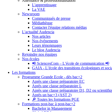
Alternance & professionnalisation
L'apprentissage
La VAE
Newsroom
Communiqués de presse
Médiathèque
Contacter l'équipe relations médias
L'actualité Audencia
Nos articles
Nos événements
Leurs témoignages
Le blog Audencia
Rejoindre nos équipes
Nos écoles
📢 SciencesCom – L’école de communication 📢
GAIA - L’école des transitions écologiques et soci
Les formations
Programme Grande Ecole - dès bac+2
Après une classe préparatoire EC
Après une classe préparatoire L
Après une classe préparatoire D1, D2 ou scientifi
Après un bac+3 (AST 2)
🔎 Toutes les formations PGE
Formations post-bac à post-bac+2
Bachelor in Management