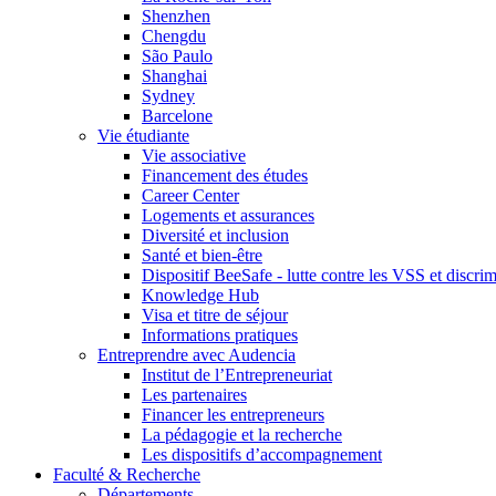
Shenzhen
Chengdu
São Paulo
Shanghai
Sydney
Barcelone
Vie étudiante
Vie associative
Financement des études
Career Center
Logements et assurances
Diversité et inclusion
Santé et bien-être
Dispositif BeeSafe - lutte contre les VSS et discri
Knowledge Hub
Visa et titre de séjour
Informations pratiques
Entreprendre avec Audencia
Institut de l’Entrepreneuriat
Les partenaires
Financer les entrepreneurs
La pédagogie et la recherche
Les dispositifs d’accompagnement
Faculté & Recherche
Départements