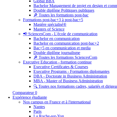
Global BBA
Bachelor Management de projet en design et com
Double diplôme Politiques publiques
🔎 Toutes les formations post-bac
Formations post-bac+3 à post-bac+5
Mastère spécialisé®
Masters of Science
📢 SciencesCom - L'école de communication
Bachelor en communication
Bachelor en communication post-bac+2
Bac+5 en communication et media
Double diplôme journalisme
🔎 Toutes les formations SciencesCom
Executive Education - formation continue
Executive Certificates & Courses
Executive Programs - Formations diplomantes
DBA - Doctorate in Business Administration
MBA - Master of Business Administration
🔍 Toutes nos formations cadres, salariés et dirigea
Comparateur
0
Expérience étudiante
Nos campus en France et à l'international
Nantes
Paris
La Roche-sur-Yon