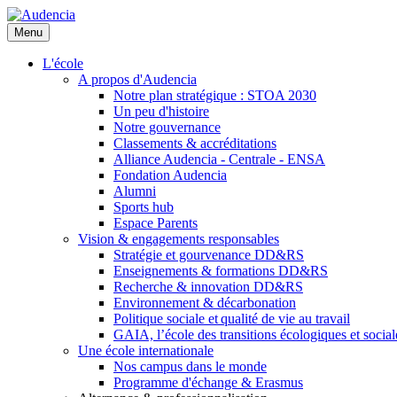
Aller
au
Menu
contenu
principal
L'école
A propos d'Audencia
Notre plan stratégique : STOA 2030
Un peu d'histoire
Notre gouvernance
Classements & accréditations
Alliance Audencia - Centrale - ENSA
Fondation Audencia
Alumni
Sports hub
Espace Parents
Vision & engagements responsables
Stratégie et gourvenance DD&RS
Enseignements & formations DD&RS
Recherche & innovation DD&RS
Environnement & décarbonation
Politique sociale et qualité de vie au travail
GAIA, l’école des transitions écologiques et social
Une école internationale
Nos campus dans le monde
Programme d'échange & Erasmus