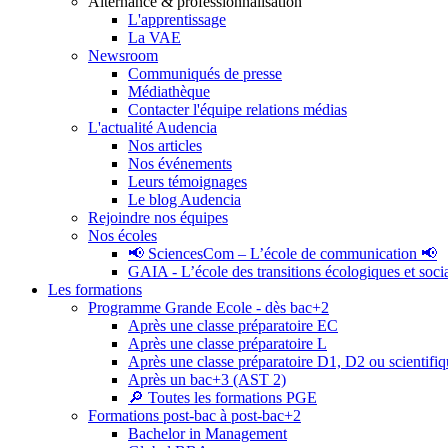
Alternance & professionnalisation
L'apprentissage
La VAE
Newsroom
Communiqués de presse
Médiathèque
Contacter l'équipe relations médias
L'actualité Audencia
Nos articles
Nos événements
Leurs témoignages
Le blog Audencia
Rejoindre nos équipes
Nos écoles
📢 SciencesCom – L’école de communication 📢
GAIA - L’école des transitions écologiques et soci
Les formations
Programme Grande Ecole - dès bac+2
Après une classe préparatoire EC
Après une classe préparatoire L
Après une classe préparatoire D1, D2 ou scientifi
Après un bac+3 (AST 2)
🔎 Toutes les formations PGE
Formations post-bac à post-bac+2
Bachelor in Management