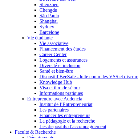
Shenzhen
Chengdu
São Paulo
Shanghai
Sydney
Barcelone
Vie étudiante
Vie associative
Financement des études
Career Center
Logements et assurances
Diversité et inclusion
Santé et bien-être
Dispositif BeeSafe - lutte contre les VSS et discri
Knowledge Hub
Visa et titre de séjour
Informations pratiques
Entreprendre avec Audencia
Institut de l’Entrepreneuriat
Les partenaires
Financer les entrepreneurs
La pédagogie et la recherche
Les dispositifs d’accompagnement
Faculté & Recherche
Départements