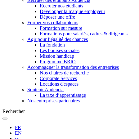
Recruter des étudiants Audencia
Recruter nos étudiants
Développer la marque employeur
Déposer une offre
Former vos collaborateurs
Formation sur mesure
Formations pour salariés, cadres & dirigeants
Agir pour l’égalité des chances
La fondation
Les bourses sociales
Mission handicap
Programme BRIO
Accompagner la transformation des entreprises
Nos chaires de recherche
Corporate Services
Locations d'espaces
Soutenir Audencia
La taxe d’apprentissage
Nos entreprises partenaires
Rechercher
FR
EN
cn