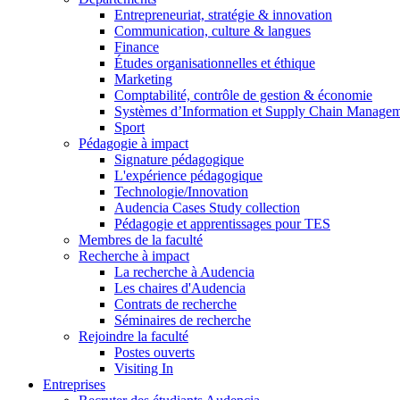
Entrepreneuriat, stratégie & innovation
Communication, culture & langues
Finance
Études organisationnelles et éthique
Marketing
Comptabilité, contrôle de gestion & économie
Systèmes d’Information et Supply Chain Manage
Sport
Pédagogie à impact
Signature pédagogique
L'expérience pédagogique
Technologie/Innovation
Audencia Cases Study collection
Pédagogie et apprentissages pour TES
Membres de la faculté
Recherche à impact
La recherche à Audencia
Les chaires d'Audencia
Contrats de recherche
Séminaires de recherche
Rejoindre la faculté
Postes ouverts
Visiting In
Entreprises