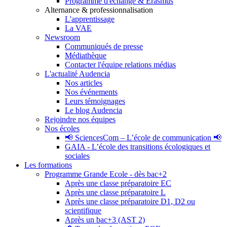
Programme d'échange & Erasmus
Alternance & professionnalisation
L'apprentissage
La VAE
Newsroom
Communiqués de presse
Médiathèque
Contacter l'équipe relations médias
L'actualité Audencia
Nos articles
Nos événements
Leurs témoignages
Le blog Audencia
Rejoindre nos équipes
Nos écoles
📢 SciencesCom – L’école de communication 📢
GAIA - L’école des transitions écologiques et
sociales
Les formations
Programme Grande Ecole - dès bac+2
Après une classe préparatoire EC
Après une classe préparatoire L
Après une classe préparatoire D1, D2 ou
scientifique
Après un bac+3 (AST 2)