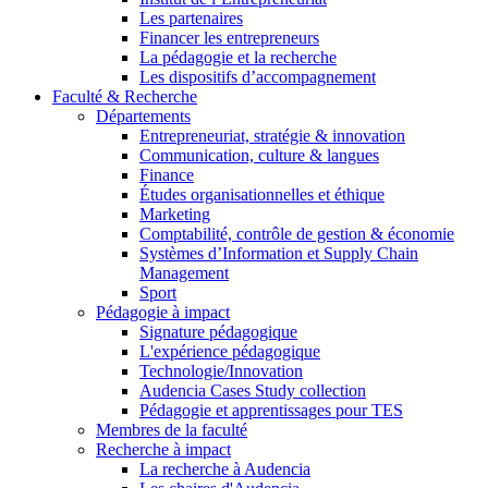
Les partenaires
Financer les entrepreneurs
La pédagogie et la recherche
Les dispositifs d’accompagnement
Faculté & Recherche
Départements
Entrepreneuriat, stratégie & innovation
Communication, culture & langues
Finance
Études organisationnelles et éthique
Marketing
Comptabilité, contrôle de gestion & économie
Systèmes d’Information et Supply Chain
Management
Sport
Pédagogie à impact
Signature pédagogique
L'expérience pédagogique
Technologie/Innovation
Audencia Cases Study collection
Pédagogie et apprentissages pour TES
Membres de la faculté
Recherche à impact
La recherche à Audencia