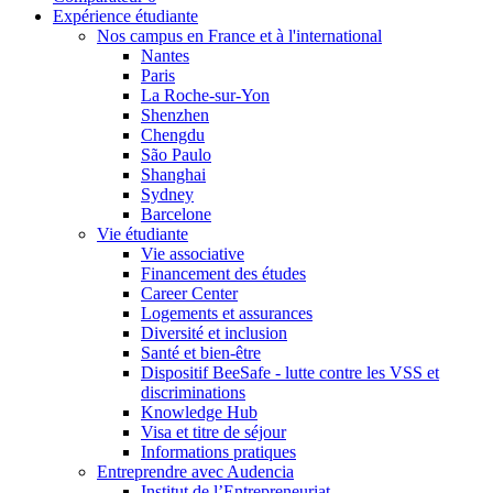
Expérience étudiante
Nos campus en France et à l'international
Nantes
Paris
La Roche-sur-Yon
Shenzhen
Chengdu
São Paulo
Shanghai
Sydney
Barcelone
Vie étudiante
Vie associative
Financement des études
Career Center
Logements et assurances
Diversité et inclusion
Santé et bien-être
Dispositif BeeSafe - lutte contre les VSS et
discriminations
Knowledge Hub
Visa et titre de séjour
Informations pratiques
Entreprendre avec Audencia
Institut de l’Entrepreneuriat