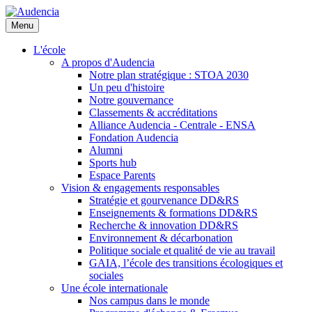
Aller
au
Menu
contenu
principal
L'école
A propos d'Audencia
Notre plan stratégique : STOA 2030
Un peu d'histoire
Notre gouvernance
Classements & accréditations
Alliance Audencia - Centrale - ENSA
Fondation Audencia
Alumni
Sports hub
Espace Parents
Vision & engagements responsables
Stratégie et gourvenance DD&RS
Enseignements & formations DD&RS
Recherche & innovation DD&RS
Environnement & décarbonation
Politique sociale et qualité de vie au travail
GAIA, l’école des transitions écologiques et
sociales
Une école internationale
Nos campus dans le monde