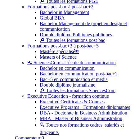
🔎 Toutes les formations PGE
Formations post-bac à post-bac+2
Bachelor in Management
Global BBA
Bachelor Management de projet en design et
communication
Double diplôme Politiques publiques
🔎 Toutes les formations post-bac
Formations post-bac+3 à post-bac+5
Mastère spécialisé®
Masters of Science
📢 SciencesCom - L'école de communication
Bachelor en communication
Bachelor en communication post-bac+2
Bac+5 en communication et media
Double diplôme journalisme
🔎 Toutes les formations SciencesCom
Executive Education - formation continue
Executive Certificates & Courses
Executive Programs - Formations diplomantes
DBA - Doctorate in Business Administration
MBA - Master of Business Administration
🔍 Toutes nos formations cadres, salariés et
dirigeants
Comparateur
0