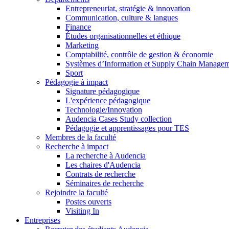
Entrepreneuriat, stratégie & innovation
Communication, culture & langues
Finance
Études organisationnelles et éthique
Marketing
Comptabilité, contrôle de gestion & économie
Systèmes d’Information et Supply Chain Manage
Sport
Pédagogie à impact
Signature pédagogique
L'expérience pédagogique
Technologie/Innovation
Audencia Cases Study collection
Pédagogie et apprentissages pour TES
Membres de la faculté
Recherche à impact
La recherche à Audencia
Les chaires d'Audencia
Contrats de recherche
Séminaires de recherche
Rejoindre la faculté
Postes ouverts
Visiting In
Entreprises