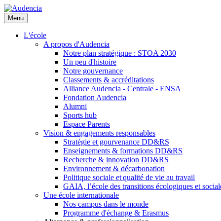
Aller
au
Menu
contenu
principal
L'école
A propos d'Audencia
Notre plan stratégique : STOA 2030
Un peu d'histoire
Notre gouvernance
Classements & accréditations
Alliance Audencia - Centrale - ENSA
Fondation Audencia
Alumni
Sports hub
Espace Parents
Vision & engagements responsables
Stratégie et gourvenance DD&RS
Enseignements & formations DD&RS
Recherche & innovation DD&RS
Environnement & décarbonation
Politique sociale et qualité de vie au travail
GAIA, l’école des transitions écologiques et social
Une école internationale
Nos campus dans le monde
Programme d'échange & Erasmus