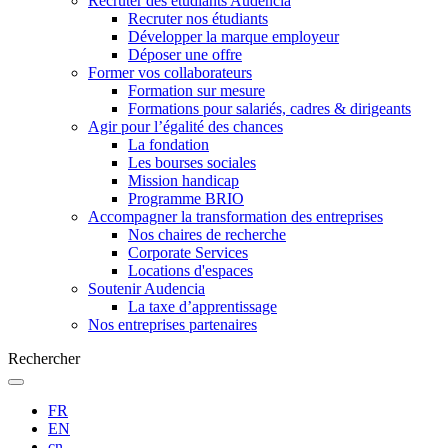
Recruter des étudiants Audencia
Recruter nos étudiants
Développer la marque employeur
Déposer une offre
Former vos collaborateurs
Formation sur mesure
Formations pour salariés, cadres & dirigeants
Agir pour l’égalité des chances
La fondation
Les bourses sociales
Mission handicap
Programme BRIO
Accompagner la transformation des entreprises
Nos chaires de recherche
Corporate Services
Locations d'espaces
Soutenir Audencia
La taxe d’apprentissage
Nos entreprises partenaires
Rechercher
FR
EN
cn