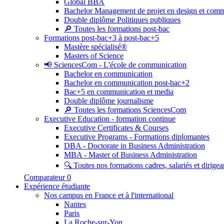
Global BBA
Bachelor Management de projet en design et com
Double diplôme Politiques publiques
🔎 Toutes les formations post-bac
Formations post-bac+3 à post-bac+5
Mastère spécialisé®
Masters of Science
📢 SciencesCom - L'école de communication
Bachelor en communication
Bachelor en communication post-bac+2
Bac+5 en communication et media
Double diplôme journalisme
🔎 Toutes les formations SciencesCom
Executive Education - formation continue
Executive Certificates & Courses
Executive Programs - Formations diplomantes
DBA - Doctorate in Business Administration
MBA - Master of Business Administration
🔍 Toutes nos formations cadres, salariés et dirigea
Comparateur
0
Expérience étudiante
Nos campus en France et à l'international
Nantes
Paris
La Roche-sur-Yon