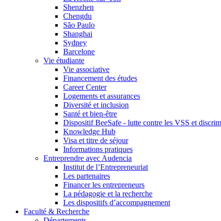
Shenzhen
Chengdu
São Paulo
Shanghai
Sydney
Barcelone
Vie étudiante
Vie associative
Financement des études
Career Center
Logements et assurances
Diversité et inclusion
Santé et bien-être
Dispositif BeeSafe - lutte contre les VSS et discri
Knowledge Hub
Visa et titre de séjour
Informations pratiques
Entreprendre avec Audencia
Institut de l’Entrepreneuriat
Les partenaires
Financer les entrepreneurs
La pédagogie et la recherche
Les dispositifs d’accompagnement
Faculté & Recherche
Départements