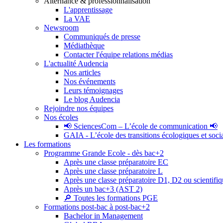
Alternance & professionnalisation
L'apprentissage
La VAE
Newsroom
Communiqués de presse
Médiathèque
Contacter l'équipe relations médias
L'actualité Audencia
Nos articles
Nos événements
Leurs témoignages
Le blog Audencia
Rejoindre nos équipes
Nos écoles
📢 SciencesCom – L’école de communication 📢
GAIA - L’école des transitions écologiques et soci
Les formations
Programme Grande Ecole - dès bac+2
Après une classe préparatoire EC
Après une classe préparatoire L
Après une classe préparatoire D1, D2 ou scientifi
Après un bac+3 (AST 2)
🔎 Toutes les formations PGE
Formations post-bac à post-bac+2
Bachelor in Management