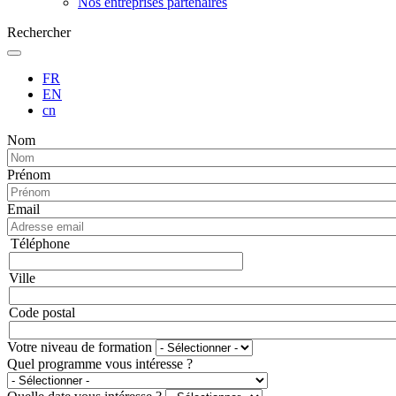
Nos entreprises partenaires
Rechercher
FR
EN
cn
Nom
Prénom
Email
Téléphone
Téléphone
Ville
Adresse
Code postal
Votre niveau de formation
Quel programme vous intéresse ?