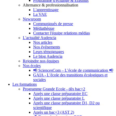
Programme d'échange & Erasmus
Alternance & professionnalisation
L'apprentissage
La VAE
Newsroom
Communiqués de presse
Médiathèque
Contacter l'équipe relations médias
L'actualité Audencia
Nos articles
Nos événements
Leurs témoignages
Le blog Audencia
Rejoindre nos équipes
Nos écoles
📢 SciencesCom – L’école de communication 📢
GAIA - L’école des transitions écologiques et
sociales
Les formations
Programme Grande Ecole - dès bac+2
Après une classe préparatoire EC
Après une classe préparatoire L
Après une classe préparatoire D1, D2 ou
scientifique
Après un bac+3 (AST 2)