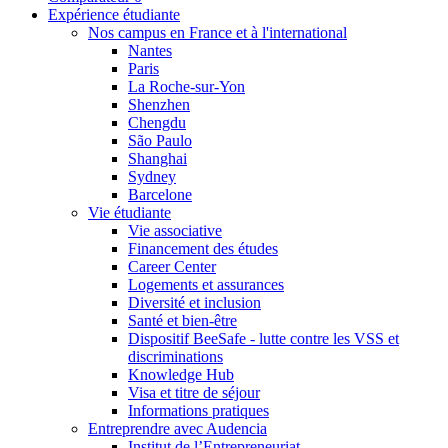
Expérience étudiante
Nos campus en France et à l'international
Nantes
Paris
La Roche-sur-Yon
Shenzhen
Chengdu
São Paulo
Shanghai
Sydney
Barcelone
Vie étudiante
Vie associative
Financement des études
Career Center
Logements et assurances
Diversité et inclusion
Santé et bien-être
Dispositif BeeSafe - lutte contre les VSS et
discriminations
Knowledge Hub
Visa et titre de séjour
Informations pratiques
Entreprendre avec Audencia
Institut de l’Entrepreneuriat