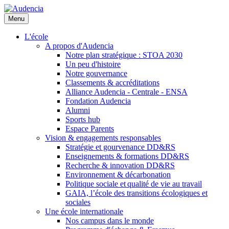
Aller
au
Menu
contenu
principal
L'école
A propos d'Audencia
Notre plan stratégique : STOA 2030
Un peu d'histoire
Notre gouvernance
Classements & accréditations
Alliance Audencia - Centrale - ENSA
Fondation Audencia
Alumni
Sports hub
Espace Parents
Vision & engagements responsables
Stratégie et gourvenance DD&RS
Enseignements & formations DD&RS
Recherche & innovation DD&RS
Environnement & décarbonation
Politique sociale et qualité de vie au travail
GAIA, l’école des transitions écologiques et
sociales
Une école internationale
Nos campus dans le monde