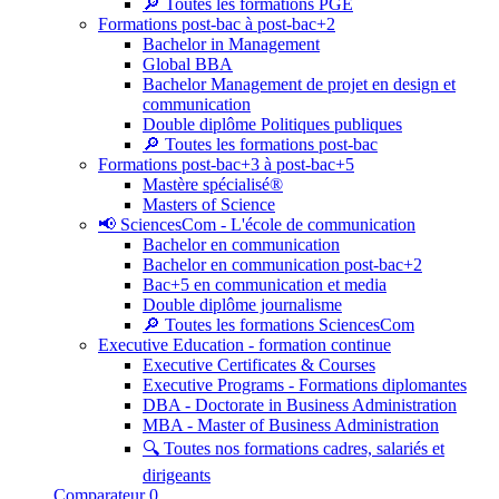
🔎 Toutes les formations PGE
Formations post-bac à post-bac+2
Bachelor in Management
Global BBA
Bachelor Management de projet en design et
communication
Double diplôme Politiques publiques
🔎 Toutes les formations post-bac
Formations post-bac+3 à post-bac+5
Mastère spécialisé®
Masters of Science
📢 SciencesCom - L'école de communication
Bachelor en communication
Bachelor en communication post-bac+2
Bac+5 en communication et media
Double diplôme journalisme
🔎 Toutes les formations SciencesCom
Executive Education - formation continue
Executive Certificates & Courses
Executive Programs - Formations diplomantes
DBA - Doctorate in Business Administration
MBA - Master of Business Administration
🔍 Toutes nos formations cadres, salariés et
dirigeants
Comparateur
0