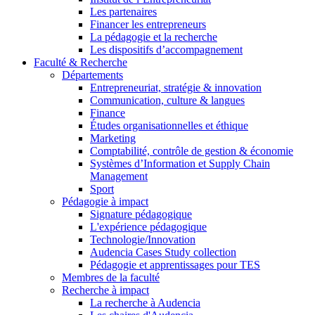
Les partenaires
Financer les entrepreneurs
La pédagogie et la recherche
Les dispositifs d’accompagnement
Faculté & Recherche
Départements
Entrepreneuriat, stratégie & innovation
Communication, culture & langues
Finance
Études organisationnelles et éthique
Marketing
Comptabilité, contrôle de gestion & économie
Systèmes d’Information et Supply Chain
Management
Sport
Pédagogie à impact
Signature pédagogique
L'expérience pédagogique
Technologie/Innovation
Audencia Cases Study collection
Pédagogie et apprentissages pour TES
Membres de la faculté
Recherche à impact
La recherche à Audencia