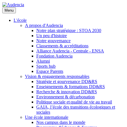
Aller
au
Menu
contenu
principal
L'école
A propos d'Audencia
Notre plan stratégique : STOA 2030
Un peu d'histoire
Notre gouvernance
Classements & accréditations
Alliance Audencia - Centrale - ENSA
Fondation Audencia
Alumni
Sports hub
Espace Parents
Vision & engagements responsables
Stratégie et gourvenance DD&RS
Enseignements & formations DD&RS
Recherche & innovation DD&RS
Environnement & décarbonation
Politique sociale et qualité de vie au travail
GAIA, l’école des transitions écologiques et
sociales
Une école internationale
Nos campus dans le monde