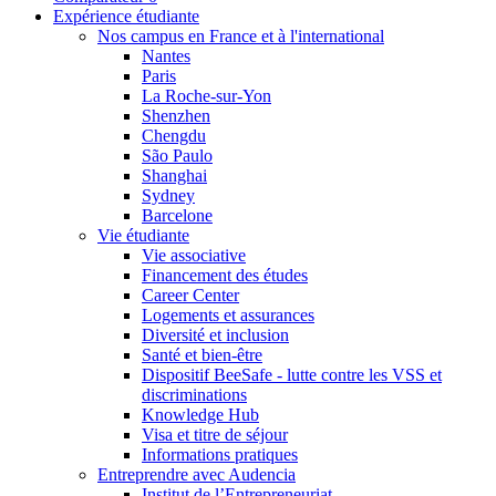
Expérience étudiante
Nos campus en France et à l'international
Nantes
Paris
La Roche-sur-Yon
Shenzhen
Chengdu
São Paulo
Shanghai
Sydney
Barcelone
Vie étudiante
Vie associative
Financement des études
Career Center
Logements et assurances
Diversité et inclusion
Santé et bien-être
Dispositif BeeSafe - lutte contre les VSS et
discriminations
Knowledge Hub
Visa et titre de séjour
Informations pratiques
Entreprendre avec Audencia
Institut de l’Entrepreneuriat