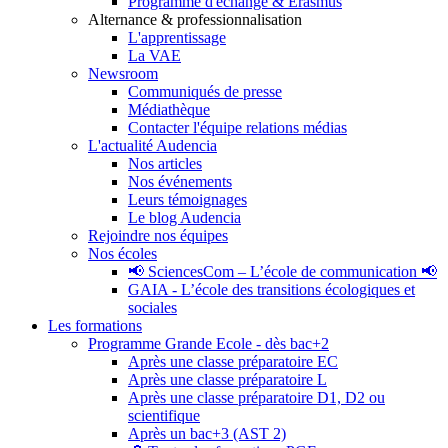
Programme d'échange & Erasmus
Alternance & professionnalisation
L'apprentissage
La VAE
Newsroom
Communiqués de presse
Médiathèque
Contacter l'équipe relations médias
L'actualité Audencia
Nos articles
Nos événements
Leurs témoignages
Le blog Audencia
Rejoindre nos équipes
Nos écoles
📢 SciencesCom – L’école de communication 📢
GAIA - L’école des transitions écologiques et
sociales
Les formations
Programme Grande Ecole - dès bac+2
Après une classe préparatoire EC
Après une classe préparatoire L
Après une classe préparatoire D1, D2 ou
scientifique
Après un bac+3 (AST 2)