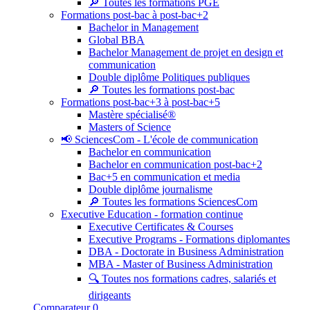
🔎 Toutes les formations PGE
Formations post-bac à post-bac+2
Bachelor in Management
Global BBA
Bachelor Management de projet en design et
communication
Double diplôme Politiques publiques
🔎 Toutes les formations post-bac
Formations post-bac+3 à post-bac+5
Mastère spécialisé®
Masters of Science
📢 SciencesCom - L'école de communication
Bachelor en communication
Bachelor en communication post-bac+2
Bac+5 en communication et media
Double diplôme journalisme
🔎 Toutes les formations SciencesCom
Executive Education - formation continue
Executive Certificates & Courses
Executive Programs - Formations diplomantes
DBA - Doctorate in Business Administration
MBA - Master of Business Administration
🔍 Toutes nos formations cadres, salariés et
dirigeants
Comparateur
0