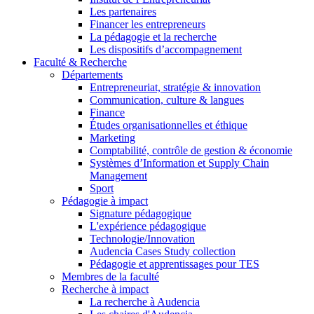
Les partenaires
Financer les entrepreneurs
La pédagogie et la recherche
Les dispositifs d’accompagnement
Faculté & Recherche
Départements
Entrepreneuriat, stratégie & innovation
Communication, culture & langues
Finance
Études organisationnelles et éthique
Marketing
Comptabilité, contrôle de gestion & économie
Systèmes d’Information et Supply Chain
Management
Sport
Pédagogie à impact
Signature pédagogique
L'expérience pédagogique
Technologie/Innovation
Audencia Cases Study collection
Pédagogie et apprentissages pour TES
Membres de la faculté
Recherche à impact
La recherche à Audencia