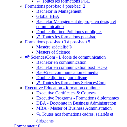
🔎 Toutes les formations PGE
Formations post-bac à post-bac+2
Bachelor in Management
Global BBA
Bachelor Management de projet en design et
communication
Double diplôme Politiques publiques
🔎 Toutes les formations post-bac
Formations post-bac+3 à post-bac+5
Mastère spécialisé®
Masters of Science
📢 SciencesCom - L'école de communication
Bachelor en communication
Bachelor en communication post-bac+2
Bac+5 en communication et media
Double diplôme journalisme
🔎 Toutes les formations SciencesCom
Executive Education - formation continue
Executive Certificates & Courses
Executive Programs - Formations diplomantes
DBA - Doctorate in Business Administration
MBA - Master of Business Administration
🔍 Toutes nos formations cadres, salariés et
dirigeants
Comparateur
0