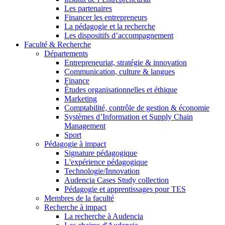
Les partenaires
Financer les entrepreneurs
La pédagogie et la recherche
Les dispositifs d’accompagnement
Faculté & Recherche
Départements
Entrepreneuriat, stratégie & innovation
Communication, culture & langues
Finance
Études organisationnelles et éthique
Marketing
Comptabilité, contrôle de gestion & économie
Systèmes d’Information et Supply Chain
Management
Sport
Pédagogie à impact
Signature pédagogique
L'expérience pédagogique
Technologie/Innovation
Audencia Cases Study collection
Pédagogie et apprentissages pour TES
Membres de la faculté
Recherche à impact
La recherche à Audencia