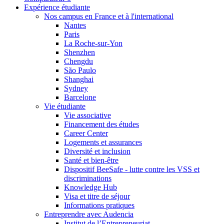
Expérience étudiante
Nos campus en France et à l'international
Nantes
Paris
La Roche-sur-Yon
Shenzhen
Chengdu
São Paulo
Shanghai
Sydney
Barcelone
Vie étudiante
Vie associative
Financement des études
Career Center
Logements et assurances
Diversité et inclusion
Santé et bien-être
Dispositif BeeSafe - lutte contre les VSS et
discriminations
Knowledge Hub
Visa et titre de séjour
Informations pratiques
Entreprendre avec Audencia
Institut de l’Entrepreneuriat