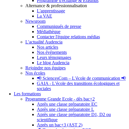
Programme d'échange & Erasmus
Alternance & professionnalisation
L'apprentissage
La VAE
Newsroom
Communiqués de presse
Médiathèque
Contacter l'équipe relations médias
L'actualité Audencia
Nos articles
Nos événements
Leurs témoignages
Le blog Audencia
Rejoindre nos équipes
Nos écoles
📢 SciencesCom – L’école de communication 📢
GAIA - L’école des transitions écologiques et
sociales
Les formations
Programme Grande Ecole - dès bac+2
Après une classe préparatoire EC
Après une classe préparatoire L
Après une classe préparatoire D1, D2 ou
scientifique
Après un bac+3 (AST 2)