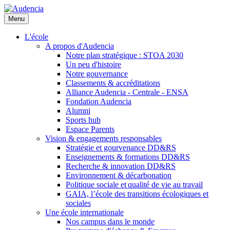
Aller
au
Menu
contenu
principal
L'école
A propos d'Audencia
Notre plan stratégique : STOA 2030
Un peu d'histoire
Notre gouvernance
Classements & accréditations
Alliance Audencia - Centrale - ENSA
Fondation Audencia
Alumni
Sports hub
Espace Parents
Vision & engagements responsables
Stratégie et gourvenance DD&RS
Enseignements & formations DD&RS
Recherche & innovation DD&RS
Environnement & décarbonation
Politique sociale et qualité de vie au travail
GAIA, l’école des transitions écologiques et
sociales
Une école internationale
Nos campus dans le monde