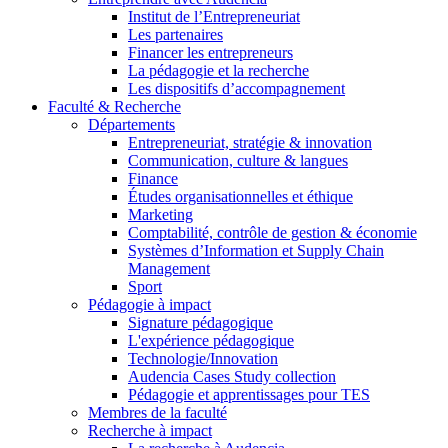
Institut de l’Entrepreneuriat
Les partenaires
Financer les entrepreneurs
La pédagogie et la recherche
Les dispositifs d’accompagnement
Faculté & Recherche
Départements
Entrepreneuriat, stratégie & innovation
Communication, culture & langues
Finance
Études organisationnelles et éthique
Marketing
Comptabilité, contrôle de gestion & économie
Systèmes d’Information et Supply Chain
Management
Sport
Pédagogie à impact
Signature pédagogique
L'expérience pédagogique
Technologie/Innovation
Audencia Cases Study collection
Pédagogie et apprentissages pour TES
Membres de la faculté
Recherche à impact