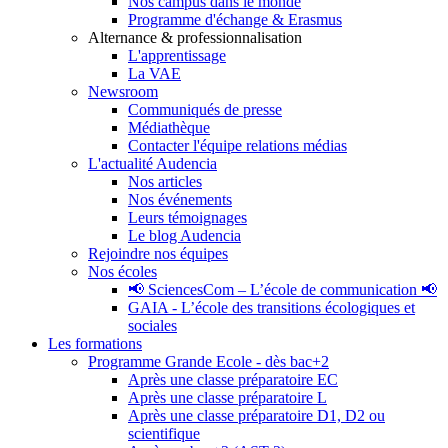
Nos campus dans le monde
Programme d'échange & Erasmus
Alternance & professionnalisation
L'apprentissage
La VAE
Newsroom
Communiqués de presse
Médiathèque
Contacter l'équipe relations médias
L'actualité Audencia
Nos articles
Nos événements
Leurs témoignages
Le blog Audencia
Rejoindre nos équipes
Nos écoles
📢 SciencesCom – L’école de communication 📢
GAIA - L’école des transitions écologiques et
sociales
Les formations
Programme Grande Ecole - dès bac+2
Après une classe préparatoire EC
Après une classe préparatoire L
Après une classe préparatoire D1, D2 ou
scientifique