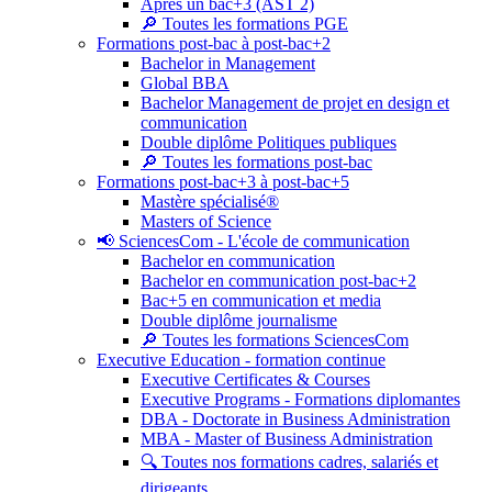
Après un bac+3 (AST 2)
🔎 Toutes les formations PGE
Formations post-bac à post-bac+2
Bachelor in Management
Global BBA
Bachelor Management de projet en design et
communication
Double diplôme Politiques publiques
🔎 Toutes les formations post-bac
Formations post-bac+3 à post-bac+5
Mastère spécialisé®
Masters of Science
📢 SciencesCom - L'école de communication
Bachelor en communication
Bachelor en communication post-bac+2
Bac+5 en communication et media
Double diplôme journalisme
🔎 Toutes les formations SciencesCom
Executive Education - formation continue
Executive Certificates & Courses
Executive Programs - Formations diplomantes
DBA - Doctorate in Business Administration
MBA - Master of Business Administration
🔍 Toutes nos formations cadres, salariés et
dirigeants