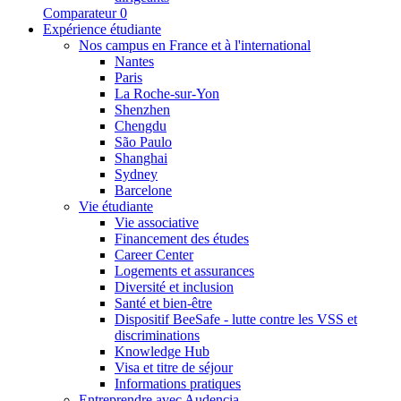
Comparateur
0
Expérience étudiante
Nos campus en France et à l'international
Nantes
Paris
La Roche-sur-Yon
Shenzhen
Chengdu
São Paulo
Shanghai
Sydney
Barcelone
Vie étudiante
Vie associative
Financement des études
Career Center
Logements et assurances
Diversité et inclusion
Santé et bien-être
Dispositif BeeSafe - lutte contre les VSS et
discriminations
Knowledge Hub
Visa et titre de séjour
Informations pratiques
Entreprendre avec Audencia