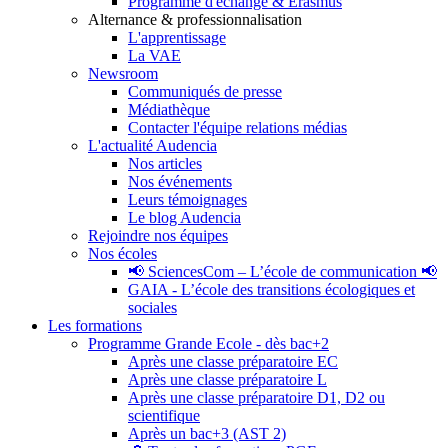
Programme d'échange & Erasmus
Alternance & professionnalisation
L'apprentissage
La VAE
Newsroom
Communiqués de presse
Médiathèque
Contacter l'équipe relations médias
L'actualité Audencia
Nos articles
Nos événements
Leurs témoignages
Le blog Audencia
Rejoindre nos équipes
Nos écoles
📢 SciencesCom – L’école de communication 📢
GAIA - L’école des transitions écologiques et
sociales
Les formations
Programme Grande Ecole - dès bac+2
Après une classe préparatoire EC
Après une classe préparatoire L
Après une classe préparatoire D1, D2 ou
scientifique
Après un bac+3 (AST 2)