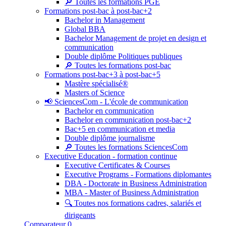
🔎 Toutes les formations PGE
Formations post-bac à post-bac+2
Bachelor in Management
Global BBA
Bachelor Management de projet en design et
communication
Double diplôme Politiques publiques
🔎 Toutes les formations post-bac
Formations post-bac+3 à post-bac+5
Mastère spécialisé®
Masters of Science
📢 SciencesCom - L'école de communication
Bachelor en communication
Bachelor en communication post-bac+2
Bac+5 en communication et media
Double diplôme journalisme
🔎 Toutes les formations SciencesCom
Executive Education - formation continue
Executive Certificates & Courses
Executive Programs - Formations diplomantes
DBA - Doctorate in Business Administration
MBA - Master of Business Administration
🔍 Toutes nos formations cadres, salariés et
dirigeants
Comparateur
0