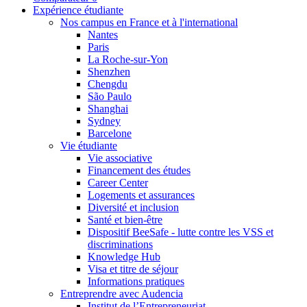
Expérience étudiante
Nos campus en France et à l'international
Nantes
Paris
La Roche-sur-Yon
Shenzhen
Chengdu
São Paulo
Shanghai
Sydney
Barcelone
Vie étudiante
Vie associative
Financement des études
Career Center
Logements et assurances
Diversité et inclusion
Santé et bien-être
Dispositif BeeSafe - lutte contre les VSS et
discriminations
Knowledge Hub
Visa et titre de séjour
Informations pratiques
Entreprendre avec Audencia
Institut de l’Entrepreneuriat