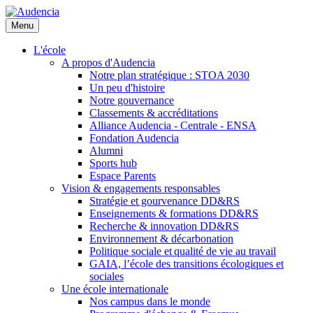
Aller
au
Menu
contenu
principal
L'école
A propos d'Audencia
Notre plan stratégique : STOA 2030
Un peu d'histoire
Notre gouvernance
Classements & accréditations
Alliance Audencia - Centrale - ENSA
Fondation Audencia
Alumni
Sports hub
Espace Parents
Vision & engagements responsables
Stratégie et gourvenance DD&RS
Enseignements & formations DD&RS
Recherche & innovation DD&RS
Environnement & décarbonation
Politique sociale et qualité de vie au travail
GAIA, l’école des transitions écologiques et
sociales
Une école internationale
Nos campus dans le monde