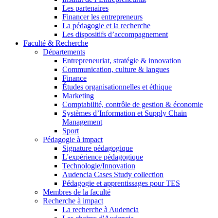
Les partenaires
Financer les entrepreneurs
La pédagogie et la recherche
Les dispositifs d’accompagnement
Faculté & Recherche
Départements
Entrepreneuriat, stratégie & innovation
Communication, culture & langues
Finance
Études organisationnelles et éthique
Marketing
Comptabilité, contrôle de gestion & économie
Systèmes d’Information et Supply Chain
Management
Sport
Pédagogie à impact
Signature pédagogique
L'expérience pédagogique
Technologie/Innovation
Audencia Cases Study collection
Pédagogie et apprentissages pour TES
Membres de la faculté
Recherche à impact
La recherche à Audencia