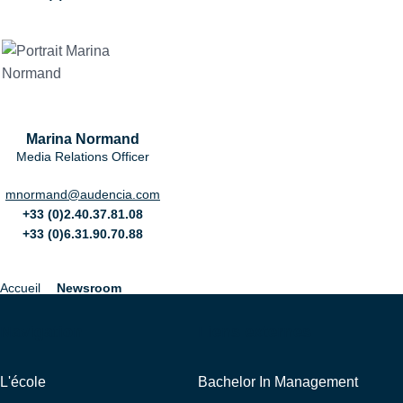
Marina Normand
Media Relations Officer
mnormand@audencia.com
+33 (0)2.40.37.81.08
+33 (0)6.31.90.70.88
Accueil
Newsroom
Fil
d'Ariane
Navigation
Liens externes
L'école
Bachelor In Management