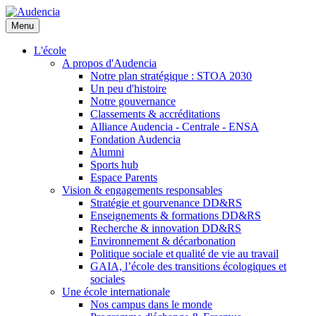
Aller
au
Menu
contenu
principal
L'école
A propos d'Audencia
Notre plan stratégique : STOA 2030
Un peu d'histoire
Notre gouvernance
Classements & accréditations
Alliance Audencia - Centrale - ENSA
Fondation Audencia
Alumni
Sports hub
Espace Parents
Vision & engagements responsables
Stratégie et gourvenance DD&RS
Enseignements & formations DD&RS
Recherche & innovation DD&RS
Environnement & décarbonation
Politique sociale et qualité de vie au travail
GAIA, l’école des transitions écologiques et
sociales
Une école internationale
Nos campus dans le monde