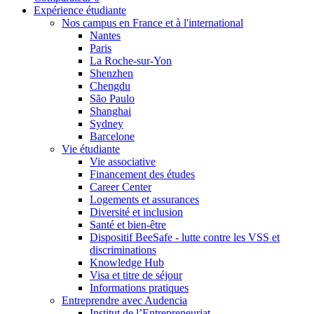
Expérience étudiante
Nos campus en France et à l'international
Nantes
Paris
La Roche-sur-Yon
Shenzhen
Chengdu
São Paulo
Shanghai
Sydney
Barcelone
Vie étudiante
Vie associative
Financement des études
Career Center
Logements et assurances
Diversité et inclusion
Santé et bien-être
Dispositif BeeSafe - lutte contre les VSS et
discriminations
Knowledge Hub
Visa et titre de séjour
Informations pratiques
Entreprendre avec Audencia
Institut de l’Entrepreneuriat