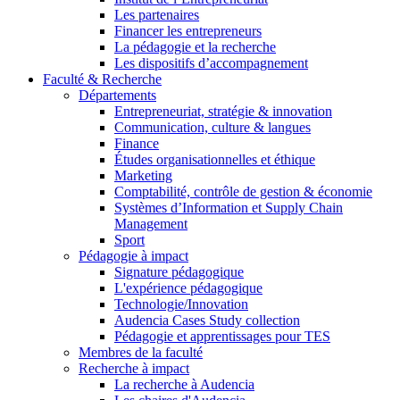
Les partenaires
Financer les entrepreneurs
La pédagogie et la recherche
Les dispositifs d’accompagnement
Faculté & Recherche
Départements
Entrepreneuriat, stratégie & innovation
Communication, culture & langues
Finance
Études organisationnelles et éthique
Marketing
Comptabilité, contrôle de gestion & économie
Systèmes d’Information et Supply Chain
Management
Sport
Pédagogie à impact
Signature pédagogique
L'expérience pédagogique
Technologie/Innovation
Audencia Cases Study collection
Pédagogie et apprentissages pour TES
Membres de la faculté
Recherche à impact
La recherche à Audencia