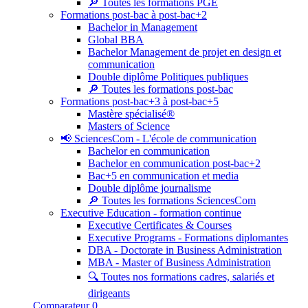
🔎 Toutes les formations PGE
Formations post-bac à post-bac+2
Bachelor in Management
Global BBA
Bachelor Management de projet en design et
communication
Double diplôme Politiques publiques
🔎 Toutes les formations post-bac
Formations post-bac+3 à post-bac+5
Mastère spécialisé®
Masters of Science
📢 SciencesCom - L'école de communication
Bachelor en communication
Bachelor en communication post-bac+2
Bac+5 en communication et media
Double diplôme journalisme
🔎 Toutes les formations SciencesCom
Executive Education - formation continue
Executive Certificates & Courses
Executive Programs - Formations diplomantes
DBA - Doctorate in Business Administration
MBA - Master of Business Administration
🔍 Toutes nos formations cadres, salariés et
dirigeants
Comparateur
0