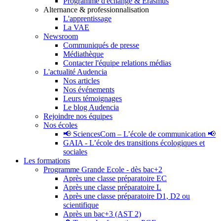
Programme d'échange & Erasmus
Alternance & professionnalisation
L'apprentissage
La VAE
Newsroom
Communiqués de presse
Médiathèque
Contacter l'équipe relations médias
L'actualité Audencia
Nos articles
Nos événements
Leurs témoignages
Le blog Audencia
Rejoindre nos équipes
Nos écoles
📢 SciencesCom – L’école de communication 📢
GAIA - L’école des transitions écologiques et
sociales
Les formations
Programme Grande Ecole - dès bac+2
Après une classe préparatoire EC
Après une classe préparatoire L
Après une classe préparatoire D1, D2 ou
scientifique
Après un bac+3 (AST 2)