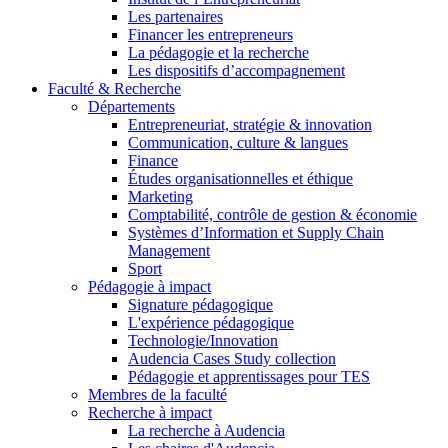
Les partenaires
Financer les entrepreneurs
La pédagogie et la recherche
Les dispositifs d’accompagnement
Faculté & Recherche
Départements
Entrepreneuriat, stratégie & innovation
Communication, culture & langues
Finance
Études organisationnelles et éthique
Marketing
Comptabilité, contrôle de gestion & économie
Systèmes d’Information et Supply Chain
Management
Sport
Pédagogie à impact
Signature pédagogique
L'expérience pédagogique
Technologie/Innovation
Audencia Cases Study collection
Pédagogie et apprentissages pour TES
Membres de la faculté
Recherche à impact
La recherche à Audencia