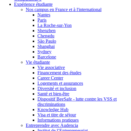
Expérience étudiante
Nos campus en France et à l'international
Nantes
Paris
La Roche-sur-Yon
Shenzhen
Chengdu
São Paulo
Shanghai
Sydney
Barcelone
Vie étudiante
Vie associative
Financement des études
Career Center
Logements et assurances
Diversité et inclusion
Santé et bien-être
Dispositif BeeSafe - lutte contre les VSS et
discriminations
Knowledge Hub
Visa et titre de séjour
Informations pratiques
Entreprendre avec Audencia
Institut de l’Entrepreneuriat