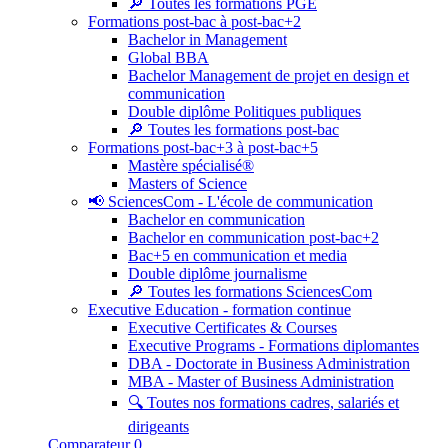
🔎 Toutes les formations PGE
Formations post-bac à post-bac+2
Bachelor in Management
Global BBA
Bachelor Management de projet en design et
communication
Double diplôme Politiques publiques
🔎 Toutes les formations post-bac
Formations post-bac+3 à post-bac+5
Mastère spécialisé®
Masters of Science
📢 SciencesCom - L'école de communication
Bachelor en communication
Bachelor en communication post-bac+2
Bac+5 en communication et media
Double diplôme journalisme
🔎 Toutes les formations SciencesCom
Executive Education - formation continue
Executive Certificates & Courses
Executive Programs - Formations diplomantes
DBA - Doctorate in Business Administration
MBA - Master of Business Administration
🔍 Toutes nos formations cadres, salariés et
dirigeants
Comparateur
0