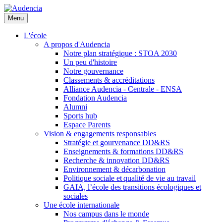
Aller
au
Menu
contenu
principal
L'école
A propos d'Audencia
Notre plan stratégique : STOA 2030
Un peu d'histoire
Notre gouvernance
Classements & accréditations
Alliance Audencia - Centrale - ENSA
Fondation Audencia
Alumni
Sports hub
Espace Parents
Vision & engagements responsables
Stratégie et gourvenance DD&RS
Enseignements & formations DD&RS
Recherche & innovation DD&RS
Environnement & décarbonation
Politique sociale et qualité de vie au travail
GAIA, l’école des transitions écologiques et
sociales
Une école internationale
Nos campus dans le monde