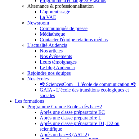
Programme d'échange & Erasmus
Alternance & professionnalisation
L'apprentissage
La VAE
Newsroom
Communiqués de presse
Médiathèque
Contacter l'équipe relations médias
L'actualité Audencia
Nos articles
Nos événements
Leurs témoignages
Le blog Audencia
Rejoindre nos équipes
Nos écoles
📢 SciencesCom – L’école de communication 📢
GAIA - L’école des transitions écologiques et
sociales
Les formations
Programme Grande Ecole - dès bac+2
Après une classe préparatoire EC
Après une classe préparatoire L
Après une classe préparatoire D1, D2 ou
scientifique
Après un bac+3 (AST 2)