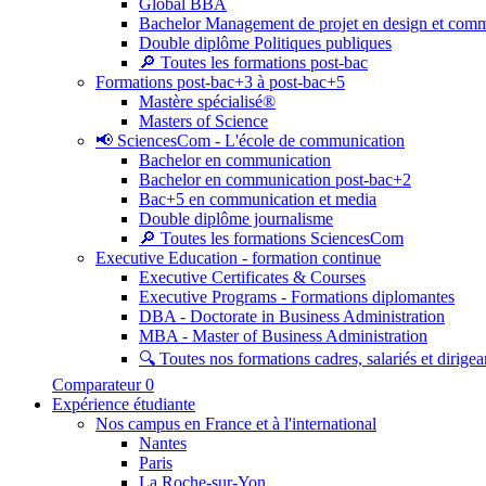
Global BBA
Bachelor Management de projet en design et com
Double diplôme Politiques publiques
🔎 Toutes les formations post-bac
Formations post-bac+3 à post-bac+5
Mastère spécialisé®
Masters of Science
📢 SciencesCom - L'école de communication
Bachelor en communication
Bachelor en communication post-bac+2
Bac+5 en communication et media
Double diplôme journalisme
🔎 Toutes les formations SciencesCom
Executive Education - formation continue
Executive Certificates & Courses
Executive Programs - Formations diplomantes
DBA - Doctorate in Business Administration
MBA - Master of Business Administration
🔍 Toutes nos formations cadres, salariés et dirigea
Comparateur
0
Expérience étudiante
Nos campus en France et à l'international
Nantes
Paris
La Roche-sur-Yon