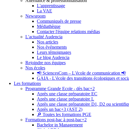
Alternance & professionnalisation
L'apprentissage
La VAE
Newsroom
Communiqués de presse
Médiathèque
Contacter l'équipe relations médias
L'actualité Audencia
Nos articles
Nos événements
Leurs témoignages
Le blog Audencia
Rejoindre nos équipes
Nos écoles
📢 SciencesCom – L’école de communication 📢
GAIA - L’école des transitions écologiques et soci
Les formations
Programme Grande Ecole - dès bac+2
Après une classe préparatoire EC
Après une classe préparatoire L
Après une classe préparatoire D1, D2 ou scientifi
Après un bac+3 (AST 2)
🔎 Toutes les formations PGE
Formations post-bac à post-bac+2
Bachelor in Management