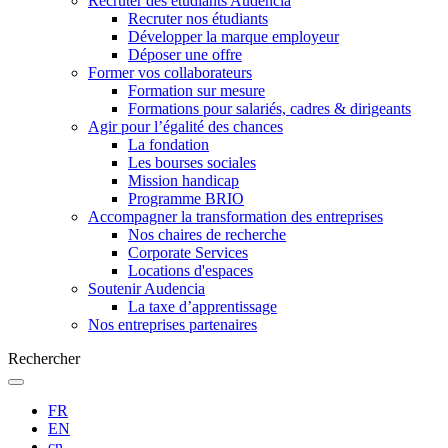
Recruter des étudiants Audencia
Recruter nos étudiants
Développer la marque employeur
Déposer une offre
Former vos collaborateurs
Formation sur mesure
Formations pour salariés, cadres & dirigeants
Agir pour l’égalité des chances
La fondation
Les bourses sociales
Mission handicap
Programme BRIO
Accompagner la transformation des entreprises
Nos chaires de recherche
Corporate Services
Locations d'espaces
Soutenir Audencia
La taxe d’apprentissage
Nos entreprises partenaires
Rechercher
FR
EN
cn