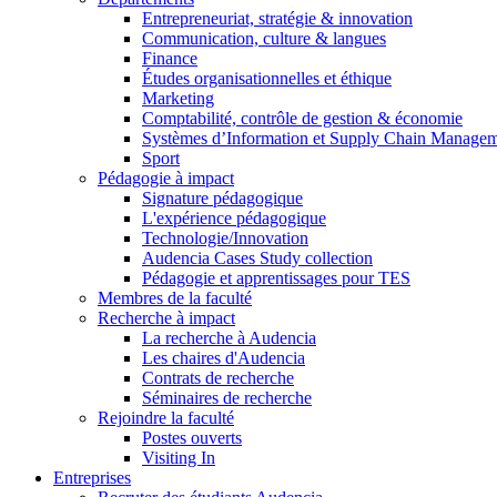
Entrepreneuriat, stratégie & innovation
Communication, culture & langues
Finance
Études organisationnelles et éthique
Marketing
Comptabilité, contrôle de gestion & économie
Systèmes d’Information et Supply Chain Manage
Sport
Pédagogie à impact
Signature pédagogique
L'expérience pédagogique
Technologie/Innovation
Audencia Cases Study collection
Pédagogie et apprentissages pour TES
Membres de la faculté
Recherche à impact
La recherche à Audencia
Les chaires d'Audencia
Contrats de recherche
Séminaires de recherche
Rejoindre la faculté
Postes ouverts
Visiting In
Entreprises