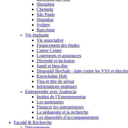
Shenzhen
Chengdu
São Paulo
Shanghai
Sydney
Barcelone
Vie étudiante
Vie associative
Financement des études
Career Center
Logements et assurances
Diversité et inclusion
Santé et bien-être
Dispositif BeeSafe - lutte contre les VSS et discri
Knowledge Hub
Visa et titre de séjour
Informations pratiques
Entreprendre avec Audencia
Institut de l’Entrepreneuriat
Les partenaires
Financer les entrepreneurs
La pédagogie et la recherche
Les dispositifs d’accompagnement
Faculté & Recherche
Départements