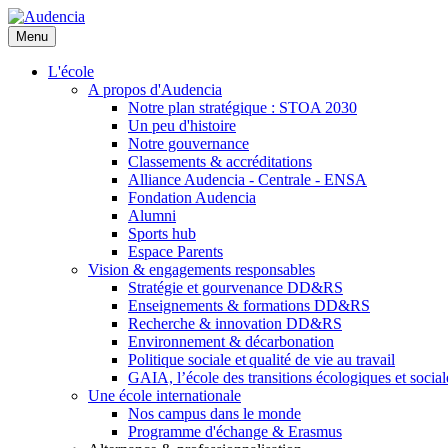
Aller
au
Menu
contenu
principal
L'école
A propos d'Audencia
Notre plan stratégique : STOA 2030
Un peu d'histoire
Notre gouvernance
Classements & accréditations
Alliance Audencia - Centrale - ENSA
Fondation Audencia
Alumni
Sports hub
Espace Parents
Vision & engagements responsables
Stratégie et gourvenance DD&RS
Enseignements & formations DD&RS
Recherche & innovation DD&RS
Environnement & décarbonation
Politique sociale et qualité de vie au travail
GAIA, l’école des transitions écologiques et social
Une école internationale
Nos campus dans le monde
Programme d'échange & Erasmus