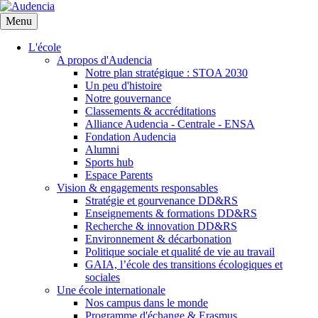
Aller
au
Menu
contenu
principal
L'école
A propos d'Audencia
Notre plan stratégique : STOA 2030
Un peu d'histoire
Notre gouvernance
Classements & accréditations
Alliance Audencia - Centrale - ENSA
Fondation Audencia
Alumni
Sports hub
Espace Parents
Vision & engagements responsables
Stratégie et gourvenance DD&RS
Enseignements & formations DD&RS
Recherche & innovation DD&RS
Environnement & décarbonation
Politique sociale et qualité de vie au travail
GAIA, l’école des transitions écologiques et
sociales
Une école internationale
Nos campus dans le monde
Programme d'échange & Erasmus