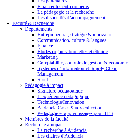
Les partenaires
Financer les entrepreneurs
La pédagogie et la recherche
Les dispositifs d’accompagnement
Faculté & Recherche
Départements
Entrepreneuriat, stratégie & innovation
Communication, culture & langues
Finance
Études organisationnelles et éthique
Marketing
Comptabilité, contrôle de gestion & économie
Systèmes d’Information et Supply Chain
Management
Sport
Pédagogie à impact
Signature pédagogique
L'expérience pédagogique
Technologie/Innovation
Audencia Cases Study collection
Pédagogie et apprentissages pour TES
Membres de la faculté
Recherche à impact
La recherche à Audencia
Les chaires d'Audencia