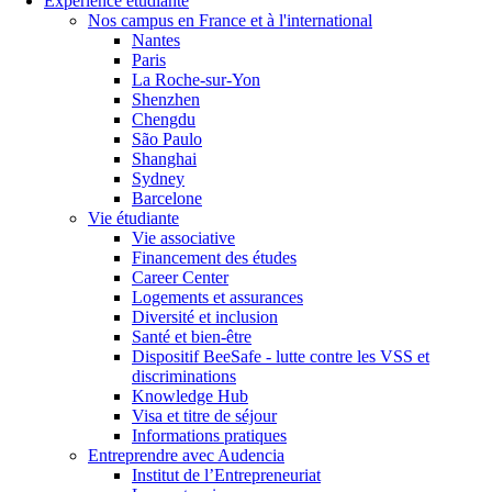
Expérience étudiante
Nos campus en France et à l'international
Nantes
Paris
La Roche-sur-Yon
Shenzhen
Chengdu
São Paulo
Shanghai
Sydney
Barcelone
Vie étudiante
Vie associative
Financement des études
Career Center
Logements et assurances
Diversité et inclusion
Santé et bien-être
Dispositif BeeSafe - lutte contre les VSS et
discriminations
Knowledge Hub
Visa et titre de séjour
Informations pratiques
Entreprendre avec Audencia
Institut de l’Entrepreneuriat