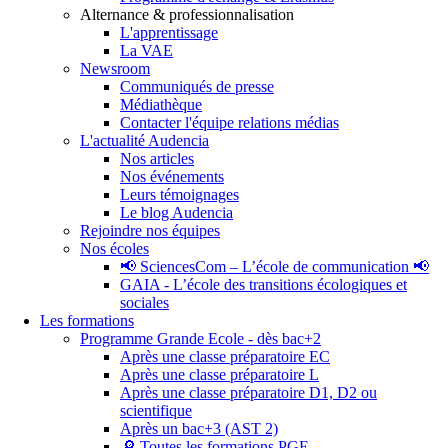
Alternance & professionnalisation
L'apprentissage
La VAE
Newsroom
Communiqués de presse
Médiathèque
Contacter l'équipe relations médias
L'actualité Audencia
Nos articles
Nos événements
Leurs témoignages
Le blog Audencia
Rejoindre nos équipes
Nos écoles
📢 SciencesCom – L’école de communication 📢
GAIA - L’école des transitions écologiques et
sociales
Les formations
Programme Grande Ecole - dès bac+2
Après une classe préparatoire EC
Après une classe préparatoire L
Après une classe préparatoire D1, D2 ou
scientifique
Après un bac+3 (AST 2)
🔎 Toutes les formations PGE