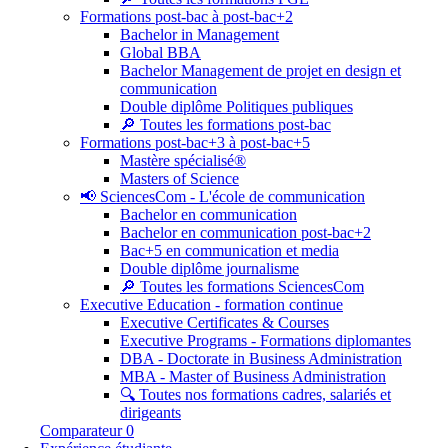
Formations post-bac à post-bac+2
Bachelor in Management
Global BBA
Bachelor Management de projet en design et
communication
Double diplôme Politiques publiques
🔎 Toutes les formations post-bac
Formations post-bac+3 à post-bac+5
Mastère spécialisé®
Masters of Science
📢 SciencesCom - L'école de communication
Bachelor en communication
Bachelor en communication post-bac+2
Bac+5 en communication et media
Double diplôme journalisme
🔎 Toutes les formations SciencesCom
Executive Education - formation continue
Executive Certificates & Courses
Executive Programs - Formations diplomantes
DBA - Doctorate in Business Administration
MBA - Master of Business Administration
🔍 Toutes nos formations cadres, salariés et
dirigeants
Comparateur
0