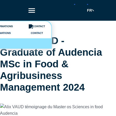
Aller
au
FR
contenu
principal
Fil
Témoignages
d'Ariane
MATIONS
CONTACT
Alix VIDAUD -
Graduate of Audencia
MSc in Food &
Agribusiness
Management 2024