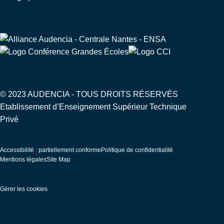
© 2023 AUDENCIA - TOUS DROITS RÉSERVÉS
Etablissement d’Enseignement Supérieur Technique
Privé
Pied
Accessibilité : partiellement conforme
Politique de confidentialité
de
Mentions légales
Site Map
page
Gérer les cookies