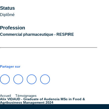
Status
Diplômé
Profession
Commercial pharmaceutique - RESPIRE
CARRIÈRE
Partager sur
Accueil
Témoignages
Fil
Alix VIDAUD - Graduate of Audencia MSc in Food &
Agribusiness Management 2024
d'Ariane