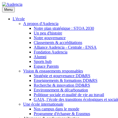
Aller
au
Menu
contenu
principal
L'école
A propos d'Audencia
Notre plan stratégique : STOA 2030
Un peu d'histoire
Notre gouvernance
Classements & accréditations
Alliance Audencia - Centrale - ENSA
Fondation Audencia
Alumni
Sports hub
Espace Parents
Vision & engagements responsables
Stratégie et gourvenance DD&RS
Enseignements & formations DD&RS
Recherche & innovation DD&RS
Environnement & décarbonation
Politique sociale et qualité de vie au travail
GAIA, l’école des transitions écologiques et social
Une école internationale
Nos campus dans le monde
Programme d'échange & Erasmus