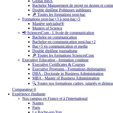
Global BBA
Bachelor Management de projet en design et com
Double diplôme Politiques publiques
🔎 Toutes les formations post-bac
Formations post-bac+3 à post-bac+5
Mastère spécialisé®
Masters of Science
📢 SciencesCom - L'école de communication
Bachelor en communication
Bachelor en communication post-bac+2
Bac+5 en communication et media
Double diplôme journalisme
🔎 Toutes les formations SciencesCom
Executive Education - formation continue
Executive Certificates & Courses
Executive Programs - Formations diplomantes
DBA - Doctorate in Business Administration
MBA - Master of Business Administration
🔍 Toutes nos formations cadres, salariés et dirigea
Comparateur
0
Expérience étudiante
Nos campus en France et à l'international
Nantes
Paris
La Roche-sur-Yon