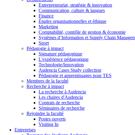
Entrepreneuriat, stratégie & innovation
Communication, culture & langues
Finance
Études organisationnelles et éthique
Marketing
Comptabilité, contrôle de gestion & économie
Systèmes d’Information et Supply Chain Manage
Sport
Pédagogie à impact
Signature pédagogique
L'expérience pédagogique
Technologie/Innovation
Audencia Cases Study collection
Pédagogie et apprentissages pour TES
Membres de la faculté
Recherche à impact
La recherche à Audencia
Les chaires d'Audencia
Contrats de recherche
Séminaires de recherche
Rejoindre la faculté
Postes ouverts
Visiting In
Entreprises