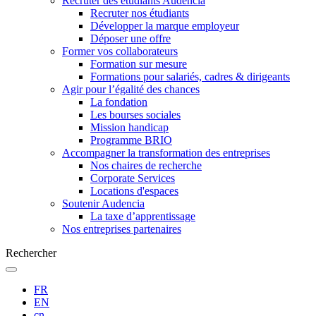
Recruter des étudiants Audencia
Recruter nos étudiants
Développer la marque employeur
Déposer une offre
Former vos collaborateurs
Formation sur mesure
Formations pour salariés, cadres & dirigeants
Agir pour l’égalité des chances
La fondation
Les bourses sociales
Mission handicap
Programme BRIO
Accompagner la transformation des entreprises
Nos chaires de recherche
Corporate Services
Locations d'espaces
Soutenir Audencia
La taxe d’apprentissage
Nos entreprises partenaires
Rechercher
FR
EN
cn