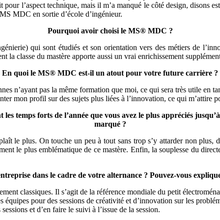
t pour l’aspect technique, mais il m’a manqué le côté design, disons es
 le MS MDC en sortie d’école d’ingénieur.
Pourquoi avoir choisi le MS® MDC ?
génierie) qui sont étudiés et son orientation vers des métiers de l’inno
osent la classe du mastère apporte aussi un vrai enrichissement supplémen
En quoi le MS® MDC est-il un atout pour votre future carrière ?
n’ayant pas la même formation que moi, ce qui sera très utile en ta
nter mon profil sur des sujets plus liées à l’innovation, ce qui m’attire p
les temps forts de l’année que vous avez le plus appréciés jusqu’à p
marqué ?
e plaît le plus. On touche un peu à tout sans trop s’y attarder non plus,
ment le plus emblématique de ce mastère. Enfin, la souplesse du direct
reprise dans le cadre de votre alternance ? Pouvez-vous expliquer
ment classiques. Il s’agit de la référence mondiale du petit électromén
les équipes pour des sessions de créativité et d’innovation sur les problé
essions et d’en faire le suivi à l’issue de la session.