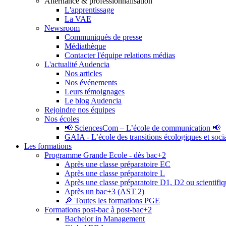
Alternance & professionnalisation
L'apprentissage
La VAE
Newsroom
Communiqués de presse
Médiathèque
Contacter l'équipe relations médias
L'actualité Audencia
Nos articles
Nos événements
Leurs témoignages
Le blog Audencia
Rejoindre nos équipes
Nos écoles
📢 SciencesCom – L’école de communication 📢
GAIA - L’école des transitions écologiques et soci
Les formations
Programme Grande Ecole - dès bac+2
Après une classe préparatoire EC
Après une classe préparatoire L
Après une classe préparatoire D1, D2 ou scientifi
Après un bac+3 (AST 2)
🔎 Toutes les formations PGE
Formations post-bac à post-bac+2
Bachelor in Management