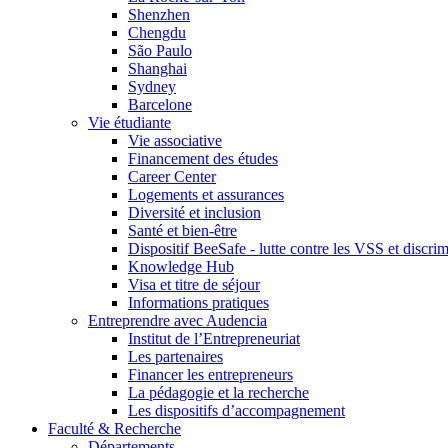
Shenzhen
Chengdu
São Paulo
Shanghai
Sydney
Barcelone
Vie étudiante
Vie associative
Financement des études
Career Center
Logements et assurances
Diversité et inclusion
Santé et bien-être
Dispositif BeeSafe - lutte contre les VSS et discri
Knowledge Hub
Visa et titre de séjour
Informations pratiques
Entreprendre avec Audencia
Institut de l’Entrepreneuriat
Les partenaires
Financer les entrepreneurs
La pédagogie et la recherche
Les dispositifs d’accompagnement
Faculté & Recherche
Départements