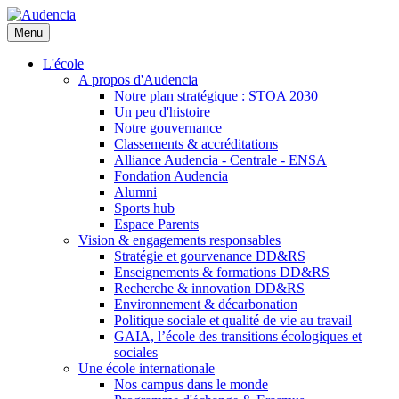
Aller
au
Menu
contenu
principal
L'école
A propos d'Audencia
Notre plan stratégique : STOA 2030
Un peu d'histoire
Notre gouvernance
Classements & accréditations
Alliance Audencia - Centrale - ENSA
Fondation Audencia
Alumni
Sports hub
Espace Parents
Vision & engagements responsables
Stratégie et gourvenance DD&RS
Enseignements & formations DD&RS
Recherche & innovation DD&RS
Environnement & décarbonation
Politique sociale et qualité de vie au travail
GAIA, l’école des transitions écologiques et
sociales
Une école internationale
Nos campus dans le monde