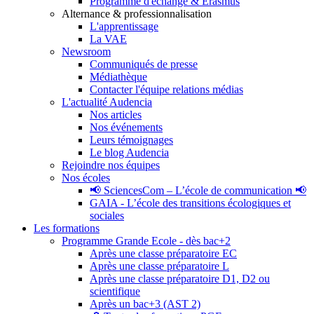
Programme d'échange & Erasmus
Alternance & professionnalisation
L'apprentissage
La VAE
Newsroom
Communiqués de presse
Médiathèque
Contacter l'équipe relations médias
L'actualité Audencia
Nos articles
Nos événements
Leurs témoignages
Le blog Audencia
Rejoindre nos équipes
Nos écoles
📢 SciencesCom – L’école de communication 📢
GAIA - L’école des transitions écologiques et
sociales
Les formations
Programme Grande Ecole - dès bac+2
Après une classe préparatoire EC
Après une classe préparatoire L
Après une classe préparatoire D1, D2 ou
scientifique
Après un bac+3 (AST 2)