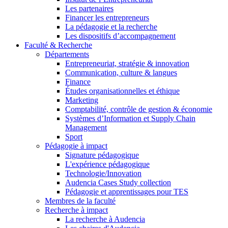
Les partenaires
Financer les entrepreneurs
La pédagogie et la recherche
Les dispositifs d’accompagnement
Faculté & Recherche
Départements
Entrepreneuriat, stratégie & innovation
Communication, culture & langues
Finance
Études organisationnelles et éthique
Marketing
Comptabilité, contrôle de gestion & économie
Systèmes d’Information et Supply Chain
Management
Sport
Pédagogie à impact
Signature pédagogique
L'expérience pédagogique
Technologie/Innovation
Audencia Cases Study collection
Pédagogie et apprentissages pour TES
Membres de la faculté
Recherche à impact
La recherche à Audencia