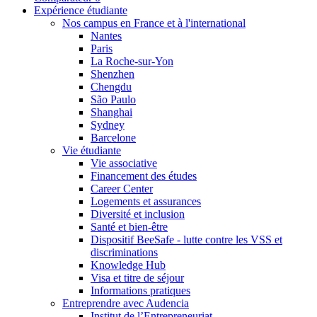
Expérience étudiante
Nos campus en France et à l'international
Nantes
Paris
La Roche-sur-Yon
Shenzhen
Chengdu
São Paulo
Shanghai
Sydney
Barcelone
Vie étudiante
Vie associative
Financement des études
Career Center
Logements et assurances
Diversité et inclusion
Santé et bien-être
Dispositif BeeSafe - lutte contre les VSS et
discriminations
Knowledge Hub
Visa et titre de séjour
Informations pratiques
Entreprendre avec Audencia
Institut de l’Entrepreneuriat