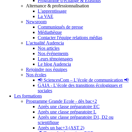
Programme d'échange & Erasmus
Alternance & professionnalisation
L'apprentissage
La VAE
Newsroom
Communiqués de presse
Médiathèque
Contacter l'équipe relations médias
L'actualité Audencia
Nos articles
Nos événements
Leurs témoignages
Le blog Audencia
Rejoindre nos équipes
Nos écoles
📢 SciencesCom – L’école de communication 📢
GAIA - L’école des transitions écologiques et
sociales
Les formations
Programme Grande Ecole - dès bac+2
Après une classe préparatoire EC
Après une classe préparatoire L
Après une classe préparatoire D1, D2 ou
scientifique
Après un bac+3 (AST 2)