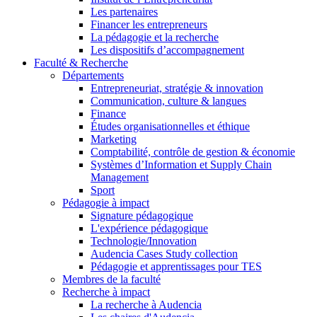
Les partenaires
Financer les entrepreneurs
La pédagogie et la recherche
Les dispositifs d’accompagnement
Faculté & Recherche
Départements
Entrepreneuriat, stratégie & innovation
Communication, culture & langues
Finance
Études organisationnelles et éthique
Marketing
Comptabilité, contrôle de gestion & économie
Systèmes d’Information et Supply Chain
Management
Sport
Pédagogie à impact
Signature pédagogique
L'expérience pédagogique
Technologie/Innovation
Audencia Cases Study collection
Pédagogie et apprentissages pour TES
Membres de la faculté
Recherche à impact
La recherche à Audencia