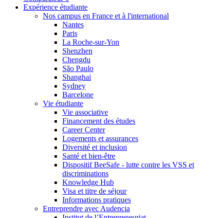
Expérience étudiante
Nos campus en France et à l'international
Nantes
Paris
La Roche-sur-Yon
Shenzhen
Chengdu
São Paulo
Shanghai
Sydney
Barcelone
Vie étudiante
Vie associative
Financement des études
Career Center
Logements et assurances
Diversité et inclusion
Santé et bien-être
Dispositif BeeSafe - lutte contre les VSS et
discriminations
Knowledge Hub
Visa et titre de séjour
Informations pratiques
Entreprendre avec Audencia
Institut de l’Entrepreneuriat