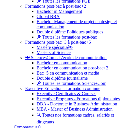
🔎 Toutes les formations PGE
Formations post-bac à post-bac+2
Bachelor in Management
Global BBA
Bachelor Management de projet en design et
communication
Double diplôme Politiques publiques
🔎 Toutes les formations post-bac
Formations post-bac+3 à post-bac+5
Mastère spécialisé®
Masters of Science
📢 SciencesCom - L'école de communication
Bachelor en communication
Bachelor en communication post-bac+2
Bac+5 en communication et media
Double diplôme journalisme
🔎 Toutes les formations SciencesCom
Executive Education - formation continue
Executive Certificates & Courses
Executive Programs - Formations diplomantes
DBA - Doctorate in Business Administration
MBA - Master of Business Administration
🔍 Toutes nos formations cadres, salariés et
dirigeants
Comparateur
0