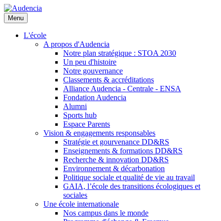
Aller
au
Menu
contenu
principal
L'école
A propos d'Audencia
Notre plan stratégique : STOA 2030
Un peu d'histoire
Notre gouvernance
Classements & accréditations
Alliance Audencia - Centrale - ENSA
Fondation Audencia
Alumni
Sports hub
Espace Parents
Vision & engagements responsables
Stratégie et gourvenance DD&RS
Enseignements & formations DD&RS
Recherche & innovation DD&RS
Environnement & décarbonation
Politique sociale et qualité de vie au travail
GAIA, l’école des transitions écologiques et
sociales
Une école internationale
Nos campus dans le monde