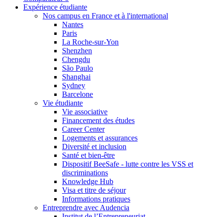
Expérience étudiante
Nos campus en France et à l'international
Nantes
Paris
La Roche-sur-Yon
Shenzhen
Chengdu
São Paulo
Shanghai
Sydney
Barcelone
Vie étudiante
Vie associative
Financement des études
Career Center
Logements et assurances
Diversité et inclusion
Santé et bien-être
Dispositif BeeSafe - lutte contre les VSS et
discriminations
Knowledge Hub
Visa et titre de séjour
Informations pratiques
Entreprendre avec Audencia
Institut de l’Entrepreneuriat