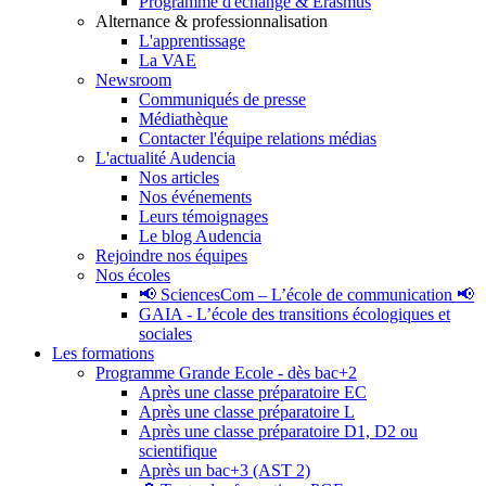
Programme d'échange & Erasmus
Alternance & professionnalisation
L'apprentissage
La VAE
Newsroom
Communiqués de presse
Médiathèque
Contacter l'équipe relations médias
L'actualité Audencia
Nos articles
Nos événements
Leurs témoignages
Le blog Audencia
Rejoindre nos équipes
Nos écoles
📢 SciencesCom – L’école de communication 📢
GAIA - L’école des transitions écologiques et
sociales
Les formations
Programme Grande Ecole - dès bac+2
Après une classe préparatoire EC
Après une classe préparatoire L
Après une classe préparatoire D1, D2 ou
scientifique
Après un bac+3 (AST 2)