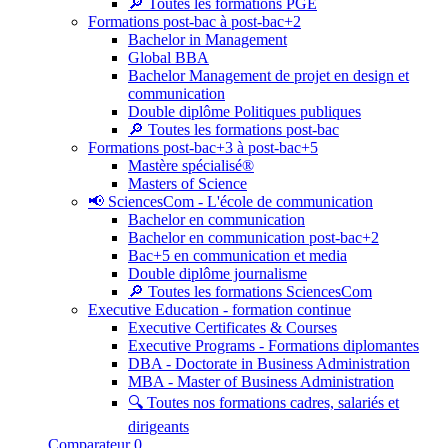
🔎 Toutes les formations PGE
Formations post-bac à post-bac+2
Bachelor in Management
Global BBA
Bachelor Management de projet en design et
communication
Double diplôme Politiques publiques
🔎 Toutes les formations post-bac
Formations post-bac+3 à post-bac+5
Mastère spécialisé®
Masters of Science
📢 SciencesCom - L'école de communication
Bachelor en communication
Bachelor en communication post-bac+2
Bac+5 en communication et media
Double diplôme journalisme
🔎 Toutes les formations SciencesCom
Executive Education - formation continue
Executive Certificates & Courses
Executive Programs - Formations diplomantes
DBA - Doctorate in Business Administration
MBA - Master of Business Administration
🔍 Toutes nos formations cadres, salariés et
dirigeants
Comparateur
0