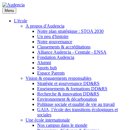
Aller
au
Menu
contenu
principal
L'école
A propos d'Audencia
Notre plan stratégique : STOA 2030
Un peu d'histoire
Notre gouvernance
Classements & accréditations
Alliance Audencia - Centrale - ENSA
Fondation Audencia
Alumni
Sports hub
Espace Parents
Vision & engagements responsables
Stratégie et gourvenance DD&RS
Enseignements & formations DD&RS
Recherche & innovation DD&RS
Environnement & décarbonation
Politique sociale et qualité de vie au travail
GAIA, l’école des transitions écologiques et
sociales
Une école internationale
Nos campus dans le monde