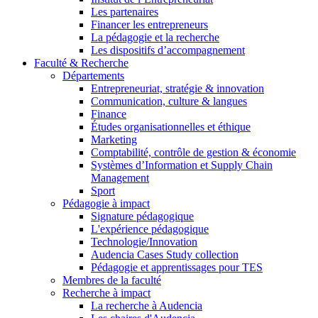
Les partenaires
Financer les entrepreneurs
La pédagogie et la recherche
Les dispositifs d’accompagnement
Faculté & Recherche
Départements
Entrepreneuriat, stratégie & innovation
Communication, culture & langues
Finance
Études organisationnelles et éthique
Marketing
Comptabilité, contrôle de gestion & économie
Systèmes d’Information et Supply Chain
Management
Sport
Pédagogie à impact
Signature pédagogique
L'expérience pédagogique
Technologie/Innovation
Audencia Cases Study collection
Pédagogie et apprentissages pour TES
Membres de la faculté
Recherche à impact
La recherche à Audencia