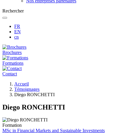
Nos entreprises partenaires
Rechercher
FR
EN
cn
Brochures
Formations
Contact
Fil
Accueil
d'Ariane
Témoignages
Diego RONCHETTI
Diego RONCHETTI
Formation
MSc in Financial Markets and Sustainable Investments