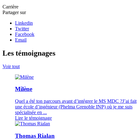
Carrière
Partager sur
Linkedin
Twitter
Facebook
Email
Les témoignages
Voir tout
Milène
Quel a été ton parcours avant d’intégrer le MS MDC ?J’ai fait
une école d’ingénieur (Phelma Grenoble INP) où je me suis
spécialisée en ...
Lire le témoignage
Thomas Rialan