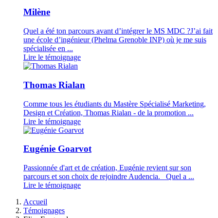
Milène
Quel a été ton parcours avant d’intégrer le MS MDC ?J’ai fait
une école d’ingénieur (Phelma Grenoble INP) où je me suis
spécialisée en ...
Lire le témoignage
Thomas Rialan
Comme tous les étudiants du Mastère Spécialisé Marketing,
Design et Création, Thomas Rialan - de la promotion ...
Lire le témoignage
Eugénie Goarvot
Passionnée d'art et de création, Eugénie revient sur son
parcours et son choix de rejoindre Audencia. Quel a ...
Lire le témoignage
Fil
Accueil
d'Ariane
Témoignages