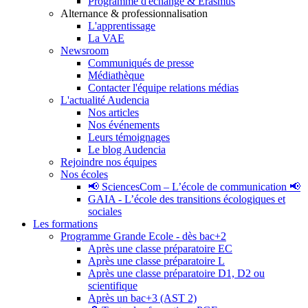
Programme d'échange & Erasmus
Alternance & professionnalisation
L'apprentissage
La VAE
Newsroom
Communiqués de presse
Médiathèque
Contacter l'équipe relations médias
L'actualité Audencia
Nos articles
Nos événements
Leurs témoignages
Le blog Audencia
Rejoindre nos équipes
Nos écoles
📢 SciencesCom – L’école de communication 📢
GAIA - L’école des transitions écologiques et
sociales
Les formations
Programme Grande Ecole - dès bac+2
Après une classe préparatoire EC
Après une classe préparatoire L
Après une classe préparatoire D1, D2 ou
scientifique
Après un bac+3 (AST 2)