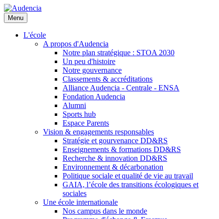
Aller
au
Menu
contenu
principal
L'école
A propos d'Audencia
Notre plan stratégique : STOA 2030
Un peu d'histoire
Notre gouvernance
Classements & accréditations
Alliance Audencia - Centrale - ENSA
Fondation Audencia
Alumni
Sports hub
Espace Parents
Vision & engagements responsables
Stratégie et gourvenance DD&RS
Enseignements & formations DD&RS
Recherche & innovation DD&RS
Environnement & décarbonation
Politique sociale et qualité de vie au travail
GAIA, l’école des transitions écologiques et
sociales
Une école internationale
Nos campus dans le monde