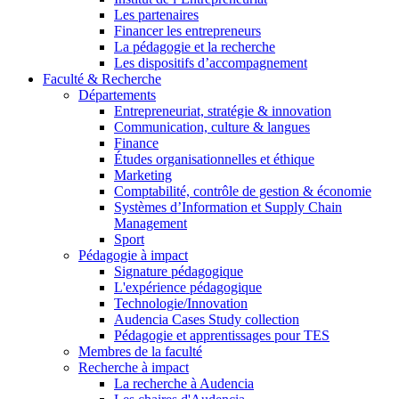
Les partenaires
Financer les entrepreneurs
La pédagogie et la recherche
Les dispositifs d’accompagnement
Faculté & Recherche
Départements
Entrepreneuriat, stratégie & innovation
Communication, culture & langues
Finance
Études organisationnelles et éthique
Marketing
Comptabilité, contrôle de gestion & économie
Systèmes d’Information et Supply Chain
Management
Sport
Pédagogie à impact
Signature pédagogique
L'expérience pédagogique
Technologie/Innovation
Audencia Cases Study collection
Pédagogie et apprentissages pour TES
Membres de la faculté
Recherche à impact
La recherche à Audencia