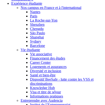
Expérience étudiante
Nos campus en France et à l'international
Nantes
Paris
La Roche-sur-Yon
Shenzhen
Chengdu
São Paulo
Shanghai
Sydney
Barcelone
Vie étudiante
Vie associative
Financement des études
Career Center
Logements et assurances
Diversité et inclusion
Santé et bien-être
Dispositif BeeSafe - lutte contre les VSS et
discriminations
Knowledge Hub
Visa et titre de séjour
Informations pratiques
Entreprendre avec Audencia
Institut de l’Entrepreneuriat