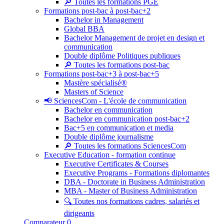
🔎 Toutes les formations PGE
Formations post-bac à post-bac+2
Bachelor in Management
Global BBA
Bachelor Management de projet en design et
communication
Double diplôme Politiques publiques
🔎 Toutes les formations post-bac
Formations post-bac+3 à post-bac+5
Mastère spécialisé®
Masters of Science
📢 SciencesCom - L'école de communication
Bachelor en communication
Bachelor en communication post-bac+2
Bac+5 en communication et media
Double diplôme journalisme
🔎 Toutes les formations SciencesCom
Executive Education - formation continue
Executive Certificates & Courses
Executive Programs - Formations diplomantes
DBA - Doctorate in Business Administration
MBA - Master of Business Administration
🔍 Toutes nos formations cadres, salariés et
dirigeants
Comparateur
0