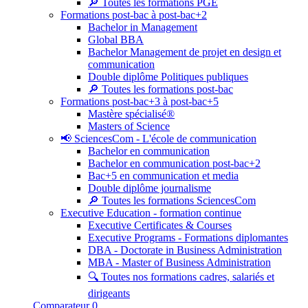
🔎 Toutes les formations PGE
Formations post-bac à post-bac+2
Bachelor in Management
Global BBA
Bachelor Management de projet en design et
communication
Double diplôme Politiques publiques
🔎 Toutes les formations post-bac
Formations post-bac+3 à post-bac+5
Mastère spécialisé®
Masters of Science
📢 SciencesCom - L'école de communication
Bachelor en communication
Bachelor en communication post-bac+2
Bac+5 en communication et media
Double diplôme journalisme
🔎 Toutes les formations SciencesCom
Executive Education - formation continue
Executive Certificates & Courses
Executive Programs - Formations diplomantes
DBA - Doctorate in Business Administration
MBA - Master of Business Administration
🔍 Toutes nos formations cadres, salariés et
dirigeants
Comparateur
0