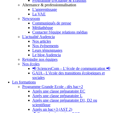
Programme d'échange & Erasmus
Alternance & professionnalisation
L'apprentissage
La VAE
Newsroom
Communiqués de presse
Médiathèque
Contacter l'équipe relations médias
L'actualité Audencia
Nos articles
Nos événements
Leurs témoignages
Le blog Audencia
Rejoindre nos équipes
Nos écoles
📢 SciencesCom – L’école de communication 📢
GAIA - L’école des transitions écologiques et
sociales
Les formations
Programme Grande Ecole - dès bac+2
Après une classe préparatoire EC
Après une classe préparatoire L
Après une classe préparatoire D1, D2 ou
scientifique
Après un bac+3 (AST 2)