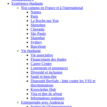
Expérience étudiante
Nos campus en France et à l'international
Nantes
Paris
La Roche-sur-Yon
Shenzhen
Chengdu
São Paulo
Shanghai
Sydney
Barcelone
Vie étudiante
Vie associative
Financement des études
Career Center
Logements et assurances
Diversité et inclusion
Santé et bien-être
Dispositif BeeSafe - lutte contre les VSS et
discriminations
Knowledge Hub
Visa et titre de séjour
Informations pratiques
Entreprendre avec Audencia
Institut de l’Entrepreneuriat