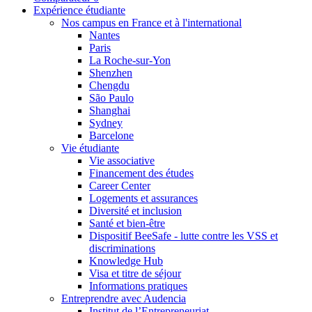
Expérience étudiante
Nos campus en France et à l'international
Nantes
Paris
La Roche-sur-Yon
Shenzhen
Chengdu
São Paulo
Shanghai
Sydney
Barcelone
Vie étudiante
Vie associative
Financement des études
Career Center
Logements et assurances
Diversité et inclusion
Santé et bien-être
Dispositif BeeSafe - lutte contre les VSS et
discriminations
Knowledge Hub
Visa et titre de séjour
Informations pratiques
Entreprendre avec Audencia
Institut de l’Entrepreneuriat