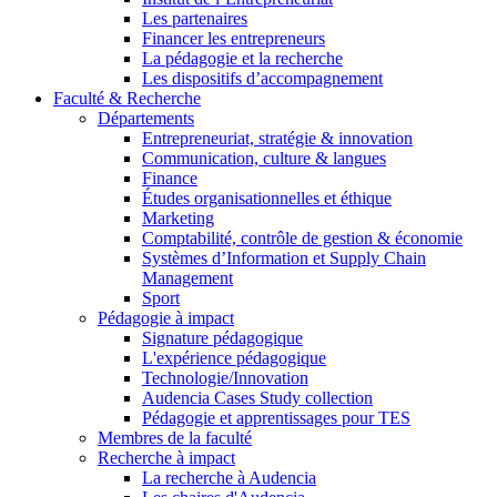
Les partenaires
Financer les entrepreneurs
La pédagogie et la recherche
Les dispositifs d’accompagnement
Faculté & Recherche
Départements
Entrepreneuriat, stratégie & innovation
Communication, culture & langues
Finance
Études organisationnelles et éthique
Marketing
Comptabilité, contrôle de gestion & économie
Systèmes d’Information et Supply Chain
Management
Sport
Pédagogie à impact
Signature pédagogique
L'expérience pédagogique
Technologie/Innovation
Audencia Cases Study collection
Pédagogie et apprentissages pour TES
Membres de la faculté
Recherche à impact
La recherche à Audencia