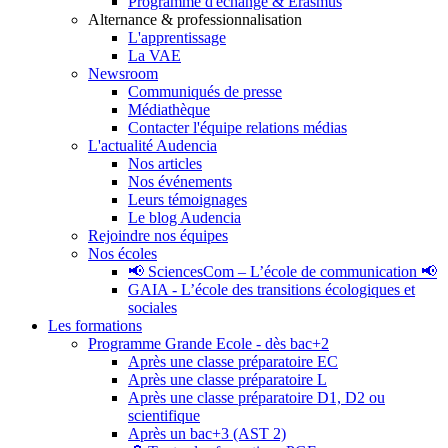
Programme d'échange & Erasmus
Alternance & professionnalisation
L'apprentissage
La VAE
Newsroom
Communiqués de presse
Médiathèque
Contacter l'équipe relations médias
L'actualité Audencia
Nos articles
Nos événements
Leurs témoignages
Le blog Audencia
Rejoindre nos équipes
Nos écoles
📢 SciencesCom – L’école de communication 📢
GAIA - L’école des transitions écologiques et
sociales
Les formations
Programme Grande Ecole - dès bac+2
Après une classe préparatoire EC
Après une classe préparatoire L
Après une classe préparatoire D1, D2 ou
scientifique
Après un bac+3 (AST 2)