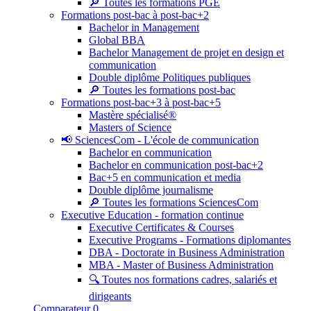
🔎 Toutes les formations PGE
Formations post-bac à post-bac+2
Bachelor in Management
Global BBA
Bachelor Management de projet en design et
communication
Double diplôme Politiques publiques
🔎 Toutes les formations post-bac
Formations post-bac+3 à post-bac+5
Mastère spécialisé®
Masters of Science
📢 SciencesCom - L'école de communication
Bachelor en communication
Bachelor en communication post-bac+2
Bac+5 en communication et media
Double diplôme journalisme
🔎 Toutes les formations SciencesCom
Executive Education - formation continue
Executive Certificates & Courses
Executive Programs - Formations diplomantes
DBA - Doctorate in Business Administration
MBA - Master of Business Administration
🔍 Toutes nos formations cadres, salariés et
dirigeants
Comparateur
0