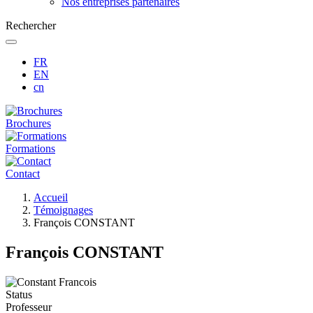
Nos entreprises partenaires
Rechercher
FR
EN
cn
Brochures
Formations
Contact
Fil
Accueil
d'Ariane
Témoignages
François CONSTANT
François CONSTANT
Status
Professeur