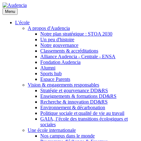
Aller
au
Menu
contenu
principal
L'école
A propos d'Audencia
Notre plan stratégique : STOA 2030
Un peu d'histoire
Notre gouvernance
Classements & accréditations
Alliance Audencia - Centrale - ENSA
Fondation Audencia
Alumni
Sports hub
Espace Parents
Vision & engagements responsables
Stratégie et gourvenance DD&RS
Enseignements & formations DD&RS
Recherche & innovation DD&RS
Environnement & décarbonation
Politique sociale et qualité de vie au travail
GAIA, l’école des transitions écologiques et
sociales
Une école internationale
Nos campus dans le monde