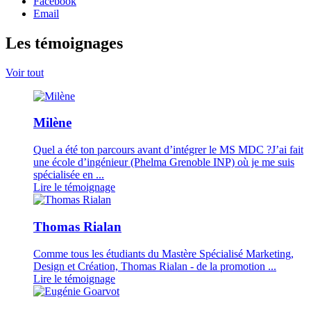
Facebook
Email
Les témoignages
Voir tout
Milène
Quel a été ton parcours avant d’intégrer le MS MDC ?J’ai fait
une école d’ingénieur (Phelma Grenoble INP) où je me suis
spécialisée en ...
Lire le témoignage
Thomas Rialan
Comme tous les étudiants du Mastère Spécialisé Marketing,
Design et Création, Thomas Rialan - de la promotion ...
Lire le témoignage