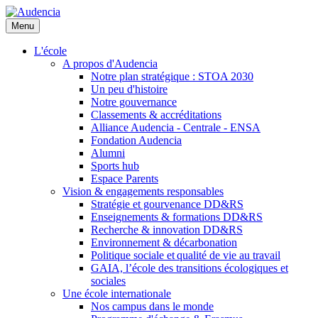
Aller
au
Menu
contenu
principal
L'école
A propos d'Audencia
Notre plan stratégique : STOA 2030
Un peu d'histoire
Notre gouvernance
Classements & accréditations
Alliance Audencia - Centrale - ENSA
Fondation Audencia
Alumni
Sports hub
Espace Parents
Vision & engagements responsables
Stratégie et gourvenance DD&RS
Enseignements & formations DD&RS
Recherche & innovation DD&RS
Environnement & décarbonation
Politique sociale et qualité de vie au travail
GAIA, l’école des transitions écologiques et
sociales
Une école internationale
Nos campus dans le monde