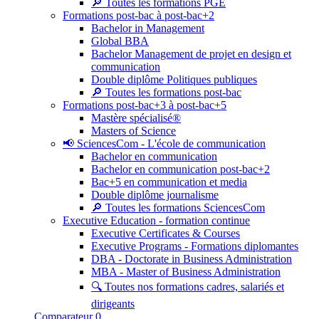
🔎 Toutes les formations PGE
Formations post-bac à post-bac+2
Bachelor in Management
Global BBA
Bachelor Management de projet en design et
communication
Double diplôme Politiques publiques
🔎 Toutes les formations post-bac
Formations post-bac+3 à post-bac+5
Mastère spécialisé®
Masters of Science
📢 SciencesCom - L'école de communication
Bachelor en communication
Bachelor en communication post-bac+2
Bac+5 en communication et media
Double diplôme journalisme
🔎 Toutes les formations SciencesCom
Executive Education - formation continue
Executive Certificates & Courses
Executive Programs - Formations diplomantes
DBA - Doctorate in Business Administration
MBA - Master of Business Administration
🔍 Toutes nos formations cadres, salariés et
dirigeants
Comparateur
0