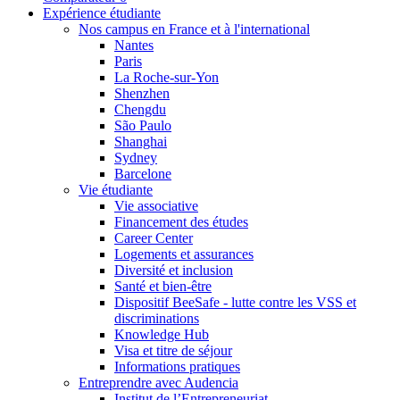
Expérience étudiante
Nos campus en France et à l'international
Nantes
Paris
La Roche-sur-Yon
Shenzhen
Chengdu
São Paulo
Shanghai
Sydney
Barcelone
Vie étudiante
Vie associative
Financement des études
Career Center
Logements et assurances
Diversité et inclusion
Santé et bien-être
Dispositif BeeSafe - lutte contre les VSS et
discriminations
Knowledge Hub
Visa et titre de séjour
Informations pratiques
Entreprendre avec Audencia
Institut de l’Entrepreneuriat