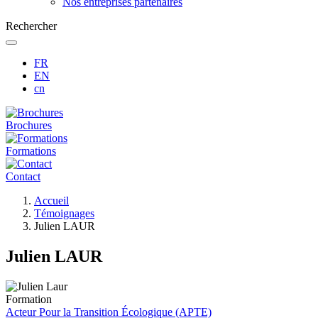
Nos entreprises partenaires
Rechercher
FR
EN
cn
Brochures
Formations
Contact
Fil
Accueil
d'Ariane
Témoignages
Julien LAUR
Julien LAUR
Formation
Acteur Pour la Transition Écologique (APTE)