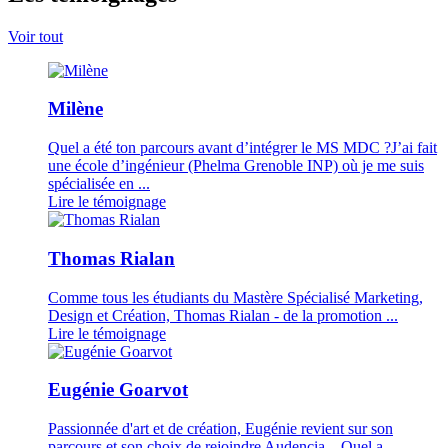
Voir tout
Milène
Quel a été ton parcours avant d’intégrer le MS MDC ?J’ai fait
une école d’ingénieur (Phelma Grenoble INP) où je me suis
spécialisée en ...
Lire le témoignage
Thomas Rialan
Comme tous les étudiants du Mastère Spécialisé Marketing,
Design et Création, Thomas Rialan - de la promotion ...
Lire le témoignage
Eugénie Goarvot
Passionnée d'art et de création, Eugénie revient sur son
parcours et son choix de rejoindre Audencia. Quel a ...