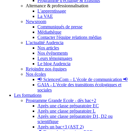
Programme d'échange & Erasmus
Alternance & professionnalisation
L'apprentissage
La VAE
Newsroom
Communiqués de presse
Médiathèque
Contacter l'équipe relations médias
L'actualité Audencia
Nos articles
Nos événements
Leurs témoignages
Le blog Audencia
Rejoindre nos équipes
Nos écoles
📢 SciencesCom – L’école de communication 📢
GAIA - L’école des transitions écologiques et
sociales
Les formations
Programme Grande Ecole - dès bac+2
Après une classe préparatoire EC
Après une classe préparatoire L
Après une classe préparatoire D1, D2 ou
scientifique
Après un bac+3 (AST 2)