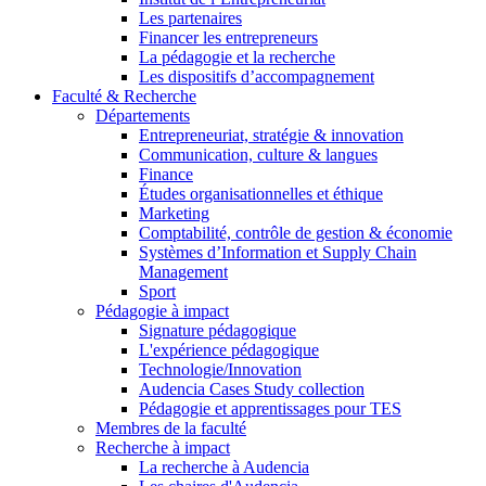
Les partenaires
Financer les entrepreneurs
La pédagogie et la recherche
Les dispositifs d’accompagnement
Faculté & Recherche
Départements
Entrepreneuriat, stratégie & innovation
Communication, culture & langues
Finance
Études organisationnelles et éthique
Marketing
Comptabilité, contrôle de gestion & économie
Systèmes d’Information et Supply Chain
Management
Sport
Pédagogie à impact
Signature pédagogique
L'expérience pédagogique
Technologie/Innovation
Audencia Cases Study collection
Pédagogie et apprentissages pour TES
Membres de la faculté
Recherche à impact
La recherche à Audencia