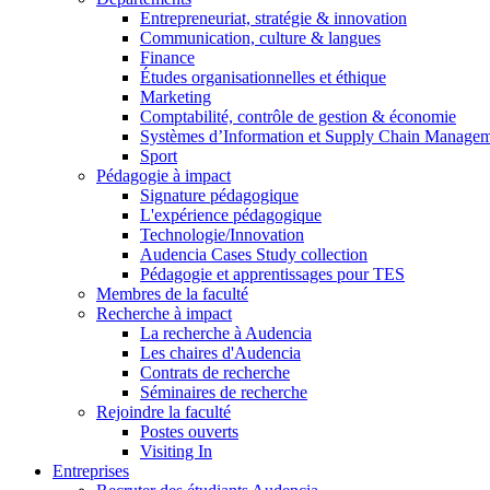
Entrepreneuriat, stratégie & innovation
Communication, culture & langues
Finance
Études organisationnelles et éthique
Marketing
Comptabilité, contrôle de gestion & économie
Systèmes d’Information et Supply Chain Manage
Sport
Pédagogie à impact
Signature pédagogique
L'expérience pédagogique
Technologie/Innovation
Audencia Cases Study collection
Pédagogie et apprentissages pour TES
Membres de la faculté
Recherche à impact
La recherche à Audencia
Les chaires d'Audencia
Contrats de recherche
Séminaires de recherche
Rejoindre la faculté
Postes ouverts
Visiting In
Entreprises