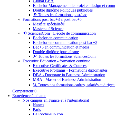
Global BBA
Bachelor Management de projet en design et com
Double diplôme Politiques publiques
🔎 Toutes les formations post-bac
Formations post-bac+3 à post-bac+5
Mastère spécialisé®
Masters of Science
📢 SciencesCom - L'école de communication
Bachelor en communication
Bachelor en communication post-bac+2
Bac+5 en communication et media
Double diplôme journalisme
🔎 Toutes les formations SciencesCom
Executive Education - formation continue
Executive Certificates & Courses
Executive Programs - Formations diplomantes
DBA - Doctorate in Business Administration
MBA - Master of Business Administration
🔍 Toutes nos formations cadres, salariés et dirigea
Comparateur
0
Expérience étudiante
Nos campus en France et à l'international
Nantes
Paris
La Roche-sur-Yon