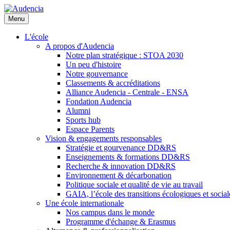
Aller
au
Menu
contenu
principal
L'école
A propos d'Audencia
Notre plan stratégique : STOA 2030
Un peu d'histoire
Notre gouvernance
Classements & accréditations
Alliance Audencia - Centrale - ENSA
Fondation Audencia
Alumni
Sports hub
Espace Parents
Vision & engagements responsables
Stratégie et gourvenance DD&RS
Enseignements & formations DD&RS
Recherche & innovation DD&RS
Environnement & décarbonation
Politique sociale et qualité de vie au travail
GAIA, l’école des transitions écologiques et social
Une école internationale
Nos campus dans le monde
Programme d'échange & Erasmus