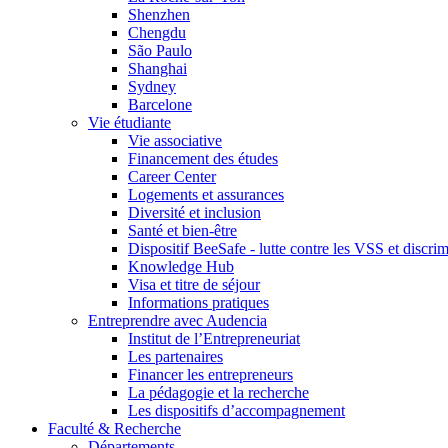
Shenzhen
Chengdu
São Paulo
Shanghai
Sydney
Barcelone
Vie étudiante
Vie associative
Financement des études
Career Center
Logements et assurances
Diversité et inclusion
Santé et bien-être
Dispositif BeeSafe - lutte contre les VSS et discri
Knowledge Hub
Visa et titre de séjour
Informations pratiques
Entreprendre avec Audencia
Institut de l’Entrepreneuriat
Les partenaires
Financer les entrepreneurs
La pédagogie et la recherche
Les dispositifs d’accompagnement
Faculté & Recherche
Départements