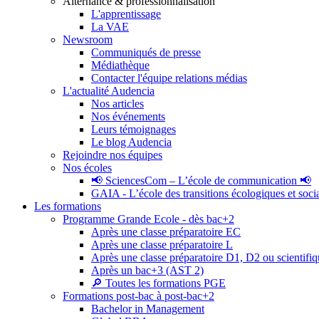
Alternance & professionnalisation
L'apprentissage
La VAE
Newsroom
Communiqués de presse
Médiathèque
Contacter l'équipe relations médias
L'actualité Audencia
Nos articles
Nos événements
Leurs témoignages
Le blog Audencia
Rejoindre nos équipes
Nos écoles
📢 SciencesCom – L’école de communication 📢
GAIA - L’école des transitions écologiques et soci
Les formations
Programme Grande Ecole - dès bac+2
Après une classe préparatoire EC
Après une classe préparatoire L
Après une classe préparatoire D1, D2 ou scientifi
Après un bac+3 (AST 2)
🔎 Toutes les formations PGE
Formations post-bac à post-bac+2
Bachelor in Management