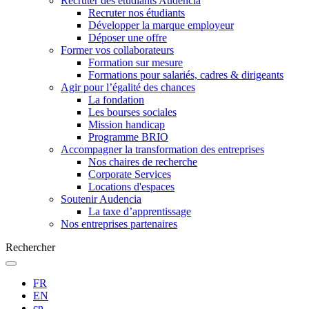
Recruter des étudiants Audencia
Recruter nos étudiants
Développer la marque employeur
Déposer une offre
Former vos collaborateurs
Formation sur mesure
Formations pour salariés, cadres & dirigeants
Agir pour l’égalité des chances
La fondation
Les bourses sociales
Mission handicap
Programme BRIO
Accompagner la transformation des entreprises
Nos chaires de recherche
Corporate Services
Locations d'espaces
Soutenir Audencia
La taxe d’apprentissage
Nos entreprises partenaires
Rechercher
FR
EN
cn