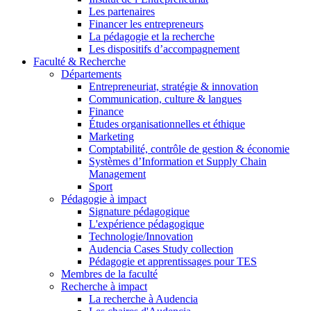
Les partenaires
Financer les entrepreneurs
La pédagogie et la recherche
Les dispositifs d’accompagnement
Faculté & Recherche
Départements
Entrepreneuriat, stratégie & innovation
Communication, culture & langues
Finance
Études organisationnelles et éthique
Marketing
Comptabilité, contrôle de gestion & économie
Systèmes d’Information et Supply Chain
Management
Sport
Pédagogie à impact
Signature pédagogique
L'expérience pédagogique
Technologie/Innovation
Audencia Cases Study collection
Pédagogie et apprentissages pour TES
Membres de la faculté
Recherche à impact
La recherche à Audencia