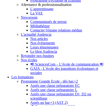
Programme d'échange & Erasmus
Alternance & professionnalisation
L'apprentissage
La VAE
Newsroom
Communiqués de presse
Médiathèque
Contacter l'équipe relations médias
L'actualité Audencia
Nos articles
Nos événements
Leurs témoignages
Le blog Audencia
Rejoindre nos équipes
Nos écoles
📢 SciencesCom – L’école de communication 📢
GAIA - L’école des transitions écologiques et
sociales
Les formations
Programme Grande Ecole - dès bac+2
Après une classe préparatoire EC
Après une classe préparatoire L
Après une classe préparatoire D1, D2 ou
scientifique
Après un bac+3 (AST 2)