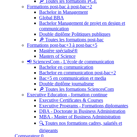
🔎 Toutes les formations PGE
Formations post-bac à post-bac+2
Bachelor in Management
Global BBA
Bachelor Management de projet en design et
communication
Double diplôme Politiques publiques
🔎 Toutes les formations post-bac
Formations post-bac+3 à post-bac+5
Mastère spécialisé®
Masters of Science
📢 SciencesCom - L'école de communication
Bachelor en communication
Bachelor en communication post-bac+2
Bac+5 en communication et media
Double diplôme journalisme
🔎 Toutes les formations SciencesCom
Executive Education - formation continue
Executive Certificates & Courses
Executive Programs - Formations diplomantes
DBA - Doctorate in Business Administration
MBA - Master of Business Administration
🔍 Toutes nos formations cadres, salariés et
dirigeants
Comparateur
0