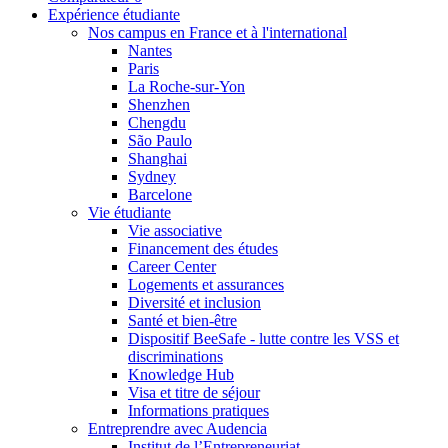
Expérience étudiante
Nos campus en France et à l'international
Nantes
Paris
La Roche-sur-Yon
Shenzhen
Chengdu
São Paulo
Shanghai
Sydney
Barcelone
Vie étudiante
Vie associative
Financement des études
Career Center
Logements et assurances
Diversité et inclusion
Santé et bien-être
Dispositif BeeSafe - lutte contre les VSS et
discriminations
Knowledge Hub
Visa et titre de séjour
Informations pratiques
Entreprendre avec Audencia
Institut de l’Entrepreneuriat