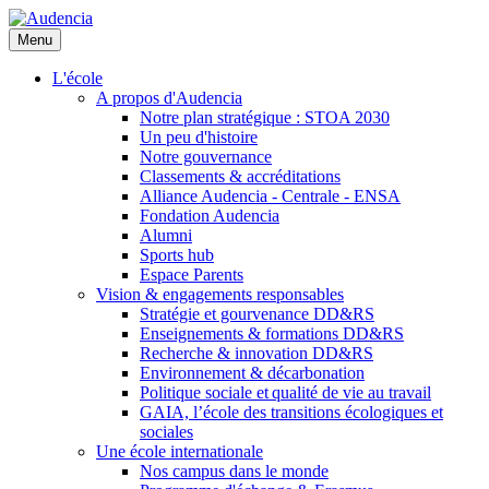
Aller
au
Menu
contenu
principal
L'école
A propos d'Audencia
Notre plan stratégique : STOA 2030
Un peu d'histoire
Notre gouvernance
Classements & accréditations
Alliance Audencia - Centrale - ENSA
Fondation Audencia
Alumni
Sports hub
Espace Parents
Vision & engagements responsables
Stratégie et gourvenance DD&RS
Enseignements & formations DD&RS
Recherche & innovation DD&RS
Environnement & décarbonation
Politique sociale et qualité de vie au travail
GAIA, l’école des transitions écologiques et
sociales
Une école internationale
Nos campus dans le monde