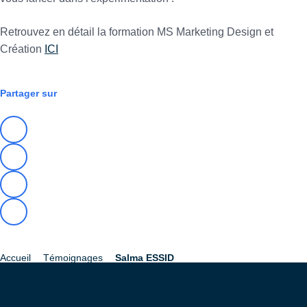
Retrouvez en détail la formation MS Marketing Design et
Création
ICI
Partager sur
Accueil
Témoignages
Salma ESSID
Fil
d'Ariane
Navigation
Liens externes