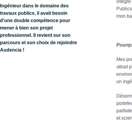
intégré
Ingénieur dans le domaine des
Publics
travaux publics, il avait besoin
mon bac
d'une double compétence pour
mener à bien son projet
professionnel. Il revient sur son
parcours et son choix de rejoindre
Pourqu
Audencia !
Mes pre
attrait
environ
un ingé
Désorma
portefe
parfait
et scie