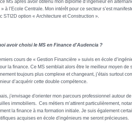
 ce MS après avoir obtenu mon diplôme d’ingénieur en alternanc
 » à l’Ecole Centrale. Mon intérêt pour ce secteur s’est manife
 STI2D option « Architecture et Construction ».
oi avoir choisi le MS en Finance d'Audencia ?
miers cours de « Gestion Financière » suivis en école d’ingénie
 pour la finance. Ce MS semblait alors être le meilleur moyen de s
nement toujours plus complexe et changeant, j’étais surtout con
nieur d’acquérir cette double compétence.
is, j'envisage d'orienter mon parcours professionnel autour de 
uilles immobiliers. Ces métiers m’attirent particulièrement, nota
ement la finance à ma formation initiale. Je suis également ce
ntifiques acquises en école d'ingénieurs me seront précieuses.