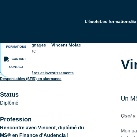
Aller
au
contenu
L'école
Les formations
Ex
principal
BROCHURES
Programme Grande Ecole - dès bac+2
Executive Education - formation continue
A propos d'Audencia
Accueil
Témoignages
Vincent Molac
Fil
FORMATIONS
d'Ariane
Vi
Formation
CONTACT
Stratégies Financières et Investissements
Responsables (SFIR) en alternance
Status
Un MS
Diplômé
Quel a 
Profession
Rencontre avec Vincent, diplômé du
Mon par
MS® en Finance d'Audencia !