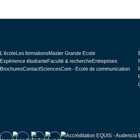
Navigation
L'école
Les formations
Master Grande Ecole
Expérience étudiante
Faculté & recherche
Entreprises
Brochures
Contact
SciencesCom - Ecole de communication
Nous suivre
Accréditations