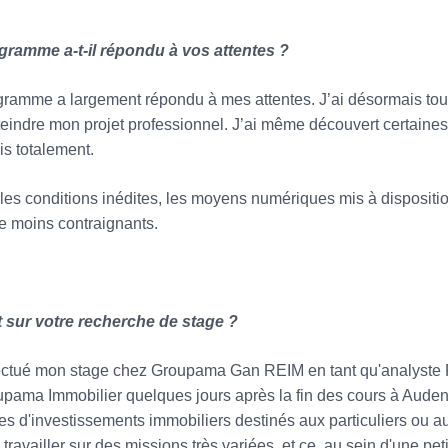
gramme a-t-il répondu à vos attentes ?
ramme a largement répondu à mes attentes. J’ai désormais tou
teindre mon projet professionnel. J’ai même découvert certaines
ais totalement.
les conditions inédites, les moyens numériques mis à dispositi
e moins contraignants.
 sur votre recherche de stage ?
fectué mon stage chez Groupama Gan REIM en tant qu'analyste Fun
pama Immobilier quelques jours après la fin des cours à Aud
es d'investissements immobiliers destinés aux particuliers ou aux
 travailler sur des missions très variées, et ce, au sein d'une pe