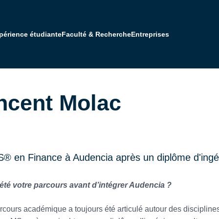
périence étudiante
Faculté & Recherche
Entreprises
Formations post-bac à post-bac+2
Formations post-bac+3 à post-bac+5
Recruter des étudiants Audencia
Soutenir Audencia
Vision & engagements responsables
L'actualité Audencia
Rejoindre la faculté
Une école internationale
Rejoindre nos équipes
Pédagogie à impact
Nos campus en France et à l'international
Vie étudiante
Entreprendre avec A
ncent Molac
® en Finance à Audencia après un diplôme d'ingé
été votre parcours avant d’intégrer Audencia ?
cours académique a toujours été articulé autour des disciplines 