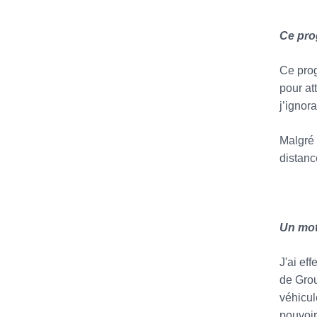
Ce pro
Ce prog
pour at
j’ignor
Malgré 
distanc
Un mot
J'ai ef
de Grou
véhicul
pouvoir