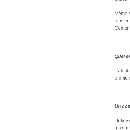
Même si
plusieu
Center 
Quel e
L’atout
promo e
Un cons
Définis
maximum