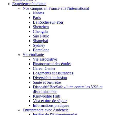
Expérience étudiante
Nos campus en France et à l'international
Nantes
Paris
La Roche-sur-Yon
Shenzhen
Chengdu
São Paulo
Shanghai
Sydney
Barcelone
Vie étudiante
Vie associative
Financement des études
Career Center
Logements et assurances
Diversité et inclusion
Santé et bien-être
Dispositif BeeSafe - lutte contre les VSS et
discriminations
Knowledge Hub
Visa et titre de séjour
Informations pratiques
Entreprendre avec Audencia
Institut de l’Entrepreneuriat