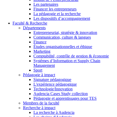
Les partenaires
Financer les entrepreneurs
La pédagogie et la recherche
Les dispositifs d’accompagnement
Faculté & Recherche
Départements
Entrepreneuriat, stratégie & innovation
Communication, culture & langues
Finance
Études organisationnelles et éthique
Marketing
Comptabilité, contrôle de gestion & économie
Systèmes d’Information et Supply Chain
Management
Sport
Pédagogie à impact
Signature pédagogique
L'expérience pédagogique
Technologie/Innovation
Audencia Cases Study collection
Pédagogie et apprentissages pour TES
Membres de la faculté
Recherche à impact
La recherche à Audencia