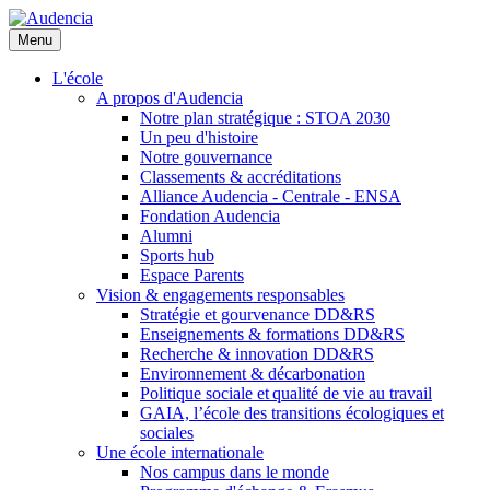
Aller
au
Menu
contenu
principal
L'école
A propos d'Audencia
Notre plan stratégique : STOA 2030
Un peu d'histoire
Notre gouvernance
Classements & accréditations
Alliance Audencia - Centrale - ENSA
Fondation Audencia
Alumni
Sports hub
Espace Parents
Vision & engagements responsables
Stratégie et gourvenance DD&RS
Enseignements & formations DD&RS
Recherche & innovation DD&RS
Environnement & décarbonation
Politique sociale et qualité de vie au travail
GAIA, l’école des transitions écologiques et
sociales
Une école internationale
Nos campus dans le monde