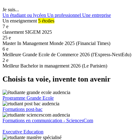
Je suis...
Un étudiant ou lycéen
Un professionnel
Une entreprise
Un enseignement
5 étoiles
7
e
classement SIGEM 2025
25
e
Master In Management Monde 2025 (Financial Times)
6
e
Meilleure Grande Ecole de Commerce 2026 (l'Express-NextEdu)
2
e
Meilleur Bachelor in management 2026 (Le Parisien)
Choisis ta voie, invente ton avenir
Programme Grande Ecole
Formations post-bac
Formations en communication - SciencesCom
Executive Education