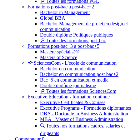
🔎 Toutes les formations PGE
Formations post-bac à post-bac+2
Bachelor in Management
Global BBA
Bachelor Management de projet en design et
communication
Double diplôme Politiques publiques
🔎 Toutes les formations post-bac
Formations post-bac+3 à post-bac+5
Mastère spécialisé®
Masters of Science
📢 SciencesCom - L'école de communication
Bachelor en communication
Bachelor en communication post-bac+2
Bac+5 en communication et media
Double diplôme journalisme
🔎 Toutes les formations SciencesCom
Executive Education - formation continue
Executive Certificates & Courses
Executive Programs - Formations diplomantes
DBA - Doctorate in Business Administration
MBA - Master of Business Administration
🔍 Toutes nos formations cadres, salariés et
dirigeants
Comparateur
0