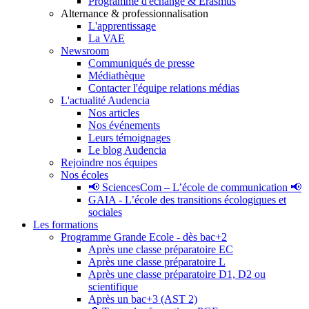
Programme d'échange & Erasmus
Alternance & professionnalisation
L'apprentissage
La VAE
Newsroom
Communiqués de presse
Médiathèque
Contacter l'équipe relations médias
L'actualité Audencia
Nos articles
Nos événements
Leurs témoignages
Le blog Audencia
Rejoindre nos équipes
Nos écoles
📢 SciencesCom – L’école de communication 📢
GAIA - L’école des transitions écologiques et
sociales
Les formations
Programme Grande Ecole - dès bac+2
Après une classe préparatoire EC
Après une classe préparatoire L
Après une classe préparatoire D1, D2 ou
scientifique
Après un bac+3 (AST 2)