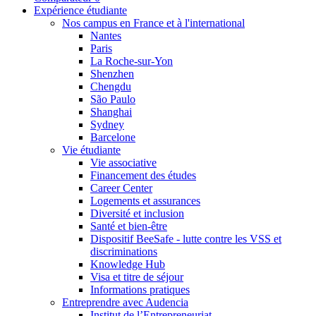
Expérience étudiante
Nos campus en France et à l'international
Nantes
Paris
La Roche-sur-Yon
Shenzhen
Chengdu
São Paulo
Shanghai
Sydney
Barcelone
Vie étudiante
Vie associative
Financement des études
Career Center
Logements et assurances
Diversité et inclusion
Santé et bien-être
Dispositif BeeSafe - lutte contre les VSS et
discriminations
Knowledge Hub
Visa et titre de séjour
Informations pratiques
Entreprendre avec Audencia
Institut de l’Entrepreneuriat