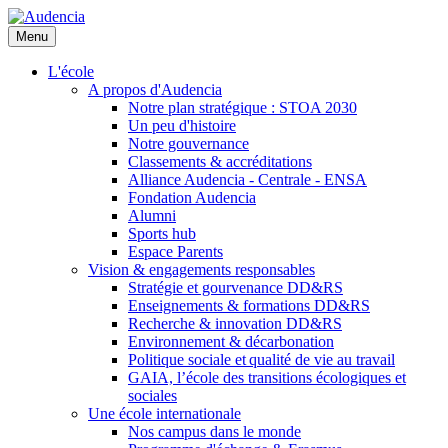
Aller
au
Menu
contenu
principal
L'école
A propos d'Audencia
Notre plan stratégique : STOA 2030
Un peu d'histoire
Notre gouvernance
Classements & accréditations
Alliance Audencia - Centrale - ENSA
Fondation Audencia
Alumni
Sports hub
Espace Parents
Vision & engagements responsables
Stratégie et gourvenance DD&RS
Enseignements & formations DD&RS
Recherche & innovation DD&RS
Environnement & décarbonation
Politique sociale et qualité de vie au travail
GAIA, l’école des transitions écologiques et
sociales
Une école internationale
Nos campus dans le monde