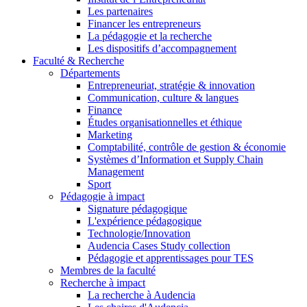
Les partenaires
Financer les entrepreneurs
La pédagogie et la recherche
Les dispositifs d’accompagnement
Faculté & Recherche
Départements
Entrepreneuriat, stratégie & innovation
Communication, culture & langues
Finance
Études organisationnelles et éthique
Marketing
Comptabilité, contrôle de gestion & économie
Systèmes d’Information et Supply Chain
Management
Sport
Pédagogie à impact
Signature pédagogique
L'expérience pédagogique
Technologie/Innovation
Audencia Cases Study collection
Pédagogie et apprentissages pour TES
Membres de la faculté
Recherche à impact
La recherche à Audencia