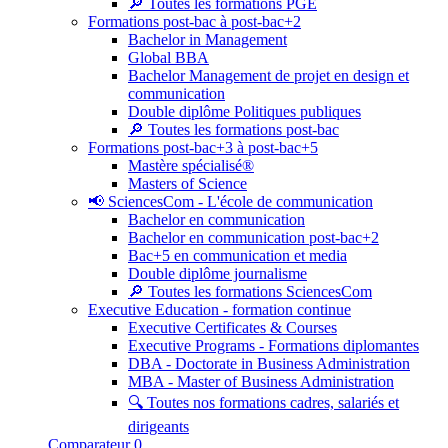
🔎 Toutes les formations PGE
Formations post-bac à post-bac+2
Bachelor in Management
Global BBA
Bachelor Management de projet en design et
communication
Double diplôme Politiques publiques
🔎 Toutes les formations post-bac
Formations post-bac+3 à post-bac+5
Mastère spécialisé®
Masters of Science
📢 SciencesCom - L'école de communication
Bachelor en communication
Bachelor en communication post-bac+2
Bac+5 en communication et media
Double diplôme journalisme
🔎 Toutes les formations SciencesCom
Executive Education - formation continue
Executive Certificates & Courses
Executive Programs - Formations diplomantes
DBA - Doctorate in Business Administration
MBA - Master of Business Administration
🔍 Toutes nos formations cadres, salariés et
dirigeants
Comparateur
0