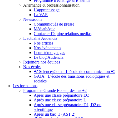
Programme d'échange & Erasmus
Alternance & professionnalisation
L'apprentissage
La VAE
Newsroom
Communiqués de presse
Médiathèque
Contacter l'équipe relations médias
L'actualité Audencia
Nos articles
Nos événements
Leurs témoignages
Le blog Audencia
Rejoindre nos équipes
Nos écoles
📢 SciencesCom – L’école de communication 📢
GAIA - L’école des transitions écologiques et
sociales
Les formations
Programme Grande Ecole - dès bac+2
Après une classe préparatoire EC
Après une classe préparatoire L
Après une classe préparatoire D1, D2 ou
scientifique
Après un bac+3 (AST 2)