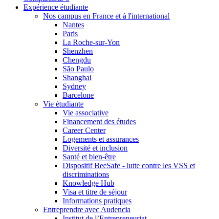
Expérience étudiante
Nos campus en France et à l'international
Nantes
Paris
La Roche-sur-Yon
Shenzhen
Chengdu
São Paulo
Shanghai
Sydney
Barcelone
Vie étudiante
Vie associative
Financement des études
Career Center
Logements et assurances
Diversité et inclusion
Santé et bien-être
Dispositif BeeSafe - lutte contre les VSS et
discriminations
Knowledge Hub
Visa et titre de séjour
Informations pratiques
Entreprendre avec Audencia
Institut de l’Entrepreneuriat