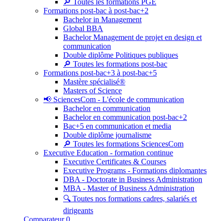
🔎 Toutes les formations PGE
Formations post-bac à post-bac+2
Bachelor in Management
Global BBA
Bachelor Management de projet en design et
communication
Double diplôme Politiques publiques
🔎 Toutes les formations post-bac
Formations post-bac+3 à post-bac+5
Mastère spécialisé®
Masters of Science
📢 SciencesCom - L'école de communication
Bachelor en communication
Bachelor en communication post-bac+2
Bac+5 en communication et media
Double diplôme journalisme
🔎 Toutes les formations SciencesCom
Executive Education - formation continue
Executive Certificates & Courses
Executive Programs - Formations diplomantes
DBA - Doctorate in Business Administration
MBA - Master of Business Administration
🔍 Toutes nos formations cadres, salariés et
dirigeants
Comparateur
0