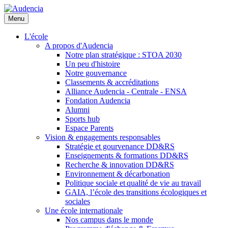
Aller
au
Menu
contenu
principal
L'école
A propos d'Audencia
Notre plan stratégique : STOA 2030
Un peu d'histoire
Notre gouvernance
Classements & accréditations
Alliance Audencia - Centrale - ENSA
Fondation Audencia
Alumni
Sports hub
Espace Parents
Vision & engagements responsables
Stratégie et gourvenance DD&RS
Enseignements & formations DD&RS
Recherche & innovation DD&RS
Environnement & décarbonation
Politique sociale et qualité de vie au travail
GAIA, l’école des transitions écologiques et
sociales
Une école internationale
Nos campus dans le monde