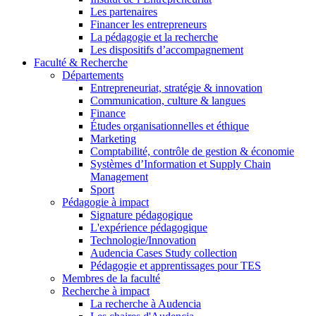
Les partenaires
Financer les entrepreneurs
La pédagogie et la recherche
Les dispositifs d’accompagnement
Faculté & Recherche
Départements
Entrepreneuriat, stratégie & innovation
Communication, culture & langues
Finance
Études organisationnelles et éthique
Marketing
Comptabilité, contrôle de gestion & économie
Systèmes d’Information et Supply Chain
Management
Sport
Pédagogie à impact
Signature pédagogique
L'expérience pédagogique
Technologie/Innovation
Audencia Cases Study collection
Pédagogie et apprentissages pour TES
Membres de la faculté
Recherche à impact
La recherche à Audencia