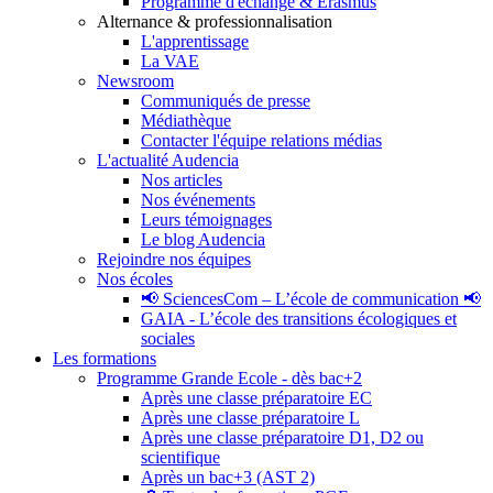
Programme d'échange & Erasmus
Alternance & professionnalisation
L'apprentissage
La VAE
Newsroom
Communiqués de presse
Médiathèque
Contacter l'équipe relations médias
L'actualité Audencia
Nos articles
Nos événements
Leurs témoignages
Le blog Audencia
Rejoindre nos équipes
Nos écoles
📢 SciencesCom – L’école de communication 📢
GAIA - L’école des transitions écologiques et
sociales
Les formations
Programme Grande Ecole - dès bac+2
Après une classe préparatoire EC
Après une classe préparatoire L
Après une classe préparatoire D1, D2 ou
scientifique
Après un bac+3 (AST 2)