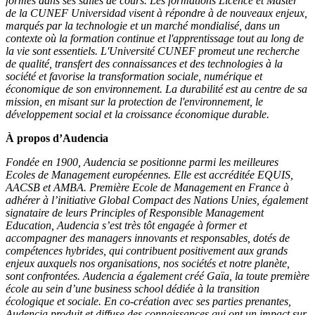
formés dans ses salles de cours. Les formations Licence et Master
de la CUNEF Universidad visent à répondre à de nouveaux enjeux,
marqués par la technologie et un marché mondialisé, dans un
contexte où la formation continue et l'apprentissage tout au long de
la vie sont essentiels. L'Université CUNEF promeut une recherche
de qualité, transfert des connaissances et des technologies à la
société et favorise la transformation sociale, numérique et
économique de son environnement. La durabilité est au centre de sa
mission, en misant sur la protection de l'environnement, le
développement social et la croissance économique durable.
À propos d’Audencia
Fondée en 1900, Audencia se positionne parmi les meilleures
Ecoles de Management européennes. Elle est accréditée EQUIS,
AACSB et AMBA. Première Ecole de Management en France à
adhérer à l’initiative Global Compact des Nations Unies, également
signataire de leurs Principles of Responsible Management
Education, Audencia s’est très tôt engagée à former et
accompagner des managers innovants et responsables, dotés de
compétences hybrides, qui contribuent positivement aux grands
enjeux auxquels nos organisations, nos sociétés et notre planète,
sont confrontées. Audencia a également créé Gaïa, la toute première
école au sein d’une business school dédiée à la transition
écologique et sociale. En co-création avec ses parties prenantes,
Audencia produit et diffuse des connaissances qui ont un impact sur