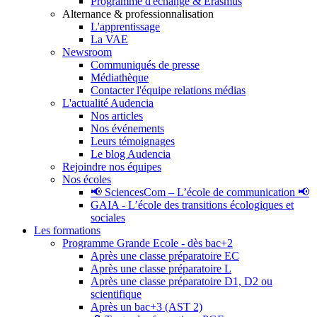
Programme d'échange & Erasmus
Alternance & professionnalisation
L'apprentissage
La VAE
Newsroom
Communiqués de presse
Médiathèque
Contacter l'équipe relations médias
L'actualité Audencia
Nos articles
Nos événements
Leurs témoignages
Le blog Audencia
Rejoindre nos équipes
Nos écoles
📢 SciencesCom – L’école de communication 📢
GAIA - L’école des transitions écologiques et
sociales
Les formations
Programme Grande Ecole - dès bac+2
Après une classe préparatoire EC
Après une classe préparatoire L
Après une classe préparatoire D1, D2 ou
scientifique
Après un bac+3 (AST 2)