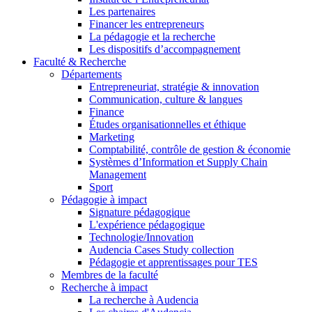
Les partenaires
Financer les entrepreneurs
La pédagogie et la recherche
Les dispositifs d’accompagnement
Faculté & Recherche
Départements
Entrepreneuriat, stratégie & innovation
Communication, culture & langues
Finance
Études organisationnelles et éthique
Marketing
Comptabilité, contrôle de gestion & économie
Systèmes d’Information et Supply Chain
Management
Sport
Pédagogie à impact
Signature pédagogique
L'expérience pédagogique
Technologie/Innovation
Audencia Cases Study collection
Pédagogie et apprentissages pour TES
Membres de la faculté
Recherche à impact
La recherche à Audencia