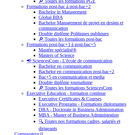
🔎 Toutes les formations PGE
Formations post-bac à post-bac+2
Bachelor in Management
Global BBA
Bachelor Management de projet en design et
communication
Double diplôme Politiques publiques
🔎 Toutes les formations post-bac
Formations post-bac+3 à post-bac+5
Mastère spécialisé®
Masters of Science
📢 SciencesCom - L'école de communication
Bachelor en communication
Bachelor en communication post-bac+2
Bac+5 en communication et media
Double diplôme journalisme
🔎 Toutes les formations SciencesCom
Executive Education - formation continue
Executive Certificates & Courses
Executive Programs - Formations diplomantes
DBA - Doctorate in Business Administration
MBA - Master of Business Administration
🔍 Toutes nos formations cadres, salariés et
dirigeants
Comparateur
0