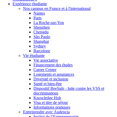
Expérience étudiante
Nos campus en France et à l'international
Nantes
Paris
La Roche-sur-Yon
Shenzhen
Chengdu
São Paulo
Shanghai
Sydney
Barcelone
Vie étudiante
Vie associative
Financement des études
Career Center
Logements et assurances
Diversité et inclusion
Santé et bien-être
Dispositif BeeSafe - lutte contre les VSS et
discriminations
Knowledge Hub
Visa et titre de séjour
Informations pratiques
Entreprendre avec Audencia
Institut de l’Entrepreneuriat