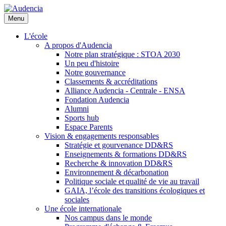
Aller
au
Menu
contenu
principal
L'école
A propos d'Audencia
Notre plan stratégique : STOA 2030
Un peu d'histoire
Notre gouvernance
Classements & accréditations
Alliance Audencia - Centrale - ENSA
Fondation Audencia
Alumni
Sports hub
Espace Parents
Vision & engagements responsables
Stratégie et gourvenance DD&RS
Enseignements & formations DD&RS
Recherche & innovation DD&RS
Environnement & décarbonation
Politique sociale et qualité de vie au travail
GAIA, l’école des transitions écologiques et
sociales
Une école internationale
Nos campus dans le monde