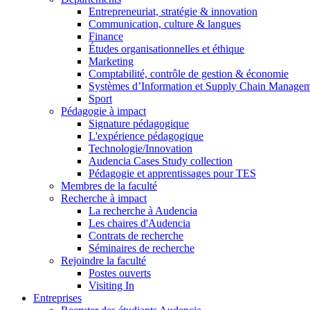
Entrepreneuriat, stratégie & innovation
Communication, culture & langues
Finance
Études organisationnelles et éthique
Marketing
Comptabilité, contrôle de gestion & économie
Systèmes d’Information et Supply Chain Manage
Sport
Pédagogie à impact
Signature pédagogique
L'expérience pédagogique
Technologie/Innovation
Audencia Cases Study collection
Pédagogie et apprentissages pour TES
Membres de la faculté
Recherche à impact
La recherche à Audencia
Les chaires d'Audencia
Contrats de recherche
Séminaires de recherche
Rejoindre la faculté
Postes ouverts
Visiting In
Entreprises