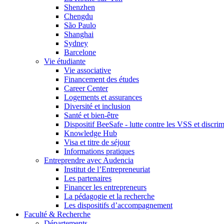
Shenzhen
Chengdu
São Paulo
Shanghai
Sydney
Barcelone
Vie étudiante
Vie associative
Financement des études
Career Center
Logements et assurances
Diversité et inclusion
Santé et bien-être
Dispositif BeeSafe - lutte contre les VSS et discri
Knowledge Hub
Visa et titre de séjour
Informations pratiques
Entreprendre avec Audencia
Institut de l’Entrepreneuriat
Les partenaires
Financer les entrepreneurs
La pédagogie et la recherche
Les dispositifs d’accompagnement
Faculté & Recherche
Départements