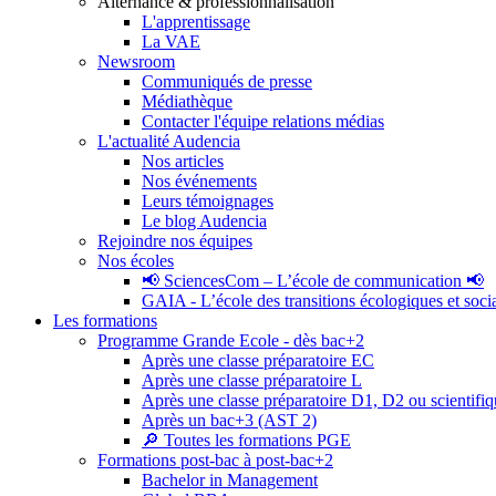
Alternance & professionnalisation
L'apprentissage
La VAE
Newsroom
Communiqués de presse
Médiathèque
Contacter l'équipe relations médias
L'actualité Audencia
Nos articles
Nos événements
Leurs témoignages
Le blog Audencia
Rejoindre nos équipes
Nos écoles
📢 SciencesCom – L’école de communication 📢
GAIA - L’école des transitions écologiques et soci
Les formations
Programme Grande Ecole - dès bac+2
Après une classe préparatoire EC
Après une classe préparatoire L
Après une classe préparatoire D1, D2 ou scientifi
Après un bac+3 (AST 2)
🔎 Toutes les formations PGE
Formations post-bac à post-bac+2
Bachelor in Management