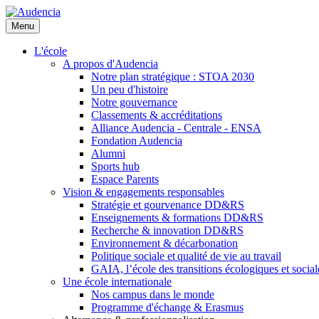
Aller
au
Menu
contenu
principal
L'école
A propos d'Audencia
Notre plan stratégique : STOA 2030
Un peu d'histoire
Notre gouvernance
Classements & accréditations
Alliance Audencia - Centrale - ENSA
Fondation Audencia
Alumni
Sports hub
Espace Parents
Vision & engagements responsables
Stratégie et gourvenance DD&RS
Enseignements & formations DD&RS
Recherche & innovation DD&RS
Environnement & décarbonation
Politique sociale et qualité de vie au travail
GAIA, l’école des transitions écologiques et social
Une école internationale
Nos campus dans le monde
Programme d'échange & Erasmus