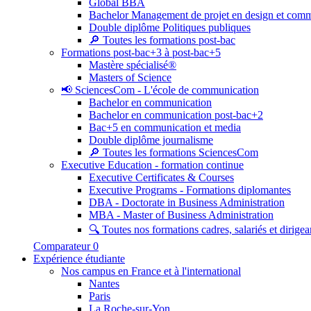
Global BBA
Bachelor Management de projet en design et com
Double diplôme Politiques publiques
🔎 Toutes les formations post-bac
Formations post-bac+3 à post-bac+5
Mastère spécialisé®
Masters of Science
📢 SciencesCom - L'école de communication
Bachelor en communication
Bachelor en communication post-bac+2
Bac+5 en communication et media
Double diplôme journalisme
🔎 Toutes les formations SciencesCom
Executive Education - formation continue
Executive Certificates & Courses
Executive Programs - Formations diplomantes
DBA - Doctorate in Business Administration
MBA - Master of Business Administration
🔍 Toutes nos formations cadres, salariés et dirigea
Comparateur
0
Expérience étudiante
Nos campus en France et à l'international
Nantes
Paris
La Roche-sur-Yon