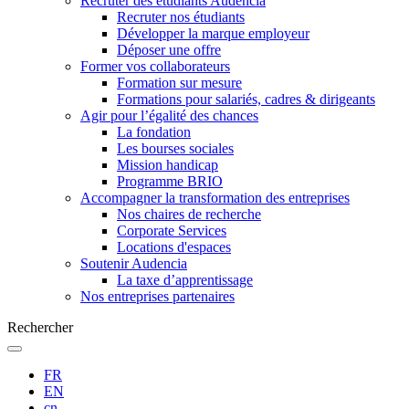
Recruter des étudiants Audencia
Recruter nos étudiants
Développer la marque employeur
Déposer une offre
Former vos collaborateurs
Formation sur mesure
Formations pour salariés, cadres & dirigeants
Agir pour l’égalité des chances
La fondation
Les bourses sociales
Mission handicap
Programme BRIO
Accompagner la transformation des entreprises
Nos chaires de recherche
Corporate Services
Locations d'espaces
Soutenir Audencia
La taxe d’apprentissage
Nos entreprises partenaires
Rechercher
FR
EN
cn