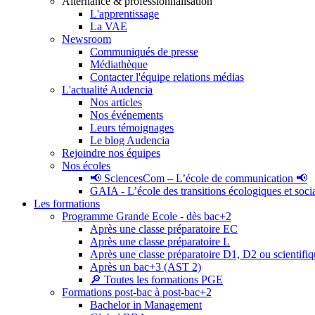
Alternance & professionnalisation
L'apprentissage
La VAE
Newsroom
Communiqués de presse
Médiathèque
Contacter l'équipe relations médias
L'actualité Audencia
Nos articles
Nos événements
Leurs témoignages
Le blog Audencia
Rejoindre nos équipes
Nos écoles
📢 SciencesCom – L’école de communication 📢
GAIA - L’école des transitions écologiques et soci
Les formations
Programme Grande Ecole - dès bac+2
Après une classe préparatoire EC
Après une classe préparatoire L
Après une classe préparatoire D1, D2 ou scientifi
Après un bac+3 (AST 2)
🔎 Toutes les formations PGE
Formations post-bac à post-bac+2
Bachelor in Management