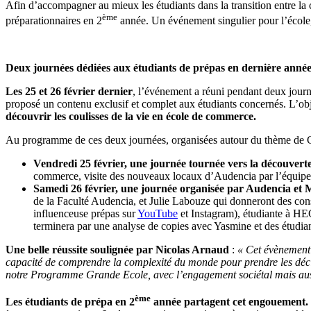
Afin d’accompagner au mieux les étudiants dans la transition entre l
ème
préparationnaires en 2
année. Un événement singulier pour l’école
Deux journées dédiées aux étudiants de prépas en dernière année 
Les 25 et 26 février dernier
, l’événement a réuni pendant deux journ
proposé un contenu exclusif et complet aux étudiants concernés. L’objec
découvrir les coulisses de la vie en école de commerce.
Au programme de ces deux journées, organisées autour du thème de 
Vendredi 25 février, une journée tournée vers la découver
commerce, visite des nouveaux locaux d’Audencia par l’équip
Samedi 26 février, une journée organisée par Audencia et
de la Faculté Audencia, et Julie Labouze qui donneront des cons
influenceuse prépas sur
YouTube
et Instagram), étudiante à HEC
terminera par une analyse de copies avec Yasmine et des étudia
Une belle réussite soulignée par Nicolas Arnaud
:
« Cet évènement
capacité de comprendre la complexité du monde pour prendre les décisi
notre Programme Grande Ecole, avec l’engagement sociétal mais auss
ème
Les étudiants de prépa en 2
année partagent cet engouement