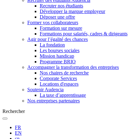
Recruter des étudiants Audencia
Recruter nos étudiants
Développer la marque employeur
Déposer une offre
Former vos collaborateurs
Formation sur mesure
Formations pour salariés, cadres & dirigeants
Agir pour l’égalité des chances
La fondation
Les bourses sociales
Mission handicap
Programme BRIO
Accompagner la transformation des entreprises
Nos chaires de recherche
Corporate Services
Locations d'espaces
Soutenir Audencia
La taxe d’apprentissage
Nos entreprises partenaires
Rechercher
FR
EN
cn