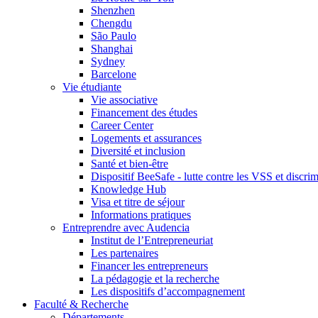
Shenzhen
Chengdu
São Paulo
Shanghai
Sydney
Barcelone
Vie étudiante
Vie associative
Financement des études
Career Center
Logements et assurances
Diversité et inclusion
Santé et bien-être
Dispositif BeeSafe - lutte contre les VSS et discri
Knowledge Hub
Visa et titre de séjour
Informations pratiques
Entreprendre avec Audencia
Institut de l’Entrepreneuriat
Les partenaires
Financer les entrepreneurs
La pédagogie et la recherche
Les dispositifs d’accompagnement
Faculté & Recherche
Départements