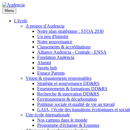
Aller
au
Menu
contenu
principal
L'école
A propos d'Audencia
Notre plan stratégique : STOA 2030
Un peu d'histoire
Notre gouvernance
Classements & accréditations
Alliance Audencia - Centrale - ENSA
Fondation Audencia
Alumni
Sports hub
Espace Parents
Vision & engagements responsables
Stratégie et gourvenance DD&RS
Enseignements & formations DD&RS
Recherche & innovation DD&RS
Environnement & décarbonation
Politique sociale et qualité de vie au travail
GAIA, l’école des transitions écologiques et social
Une école internationale
Nos campus dans le monde
Programme d'échange & Erasmus