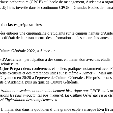
a classe préparatoire (CPGE) et l’école de management, Audencia a orga
, déjà très investie dans le continuum CPGE – Grandes Ecoles de man
de classes préparatoires
ées entières une cinquantaine d’étudiants sur le campus nantais d’Aude
tif était de leur transmettre des informations utiles et enrichissantes 
Culture Générale 2022, «
Aimer
» :
te d’Audencia
: participation à des cours en immersion avec des étudian
e admisseurs.
 Major Prépa :
deux conférences et ateliers pratiques notamment avec F
eils exclusifs et des références utiles sur le thème « Aimer » . Mais au
 ayant eu eu 20/20 à l’épreuve de Culture Générale . Elle présentera sa
nts d’Audencia, puis un quiz de Culture Générale.
 traduit non seulement notre attachement historique aux CPGE mais a
ons les plus impactantes positivement. La Culture Générale est la clé d
i l’hybridation des compétences. »
.
L’immersion dans le quotidien d’une grande école a marqué
Eva Brun