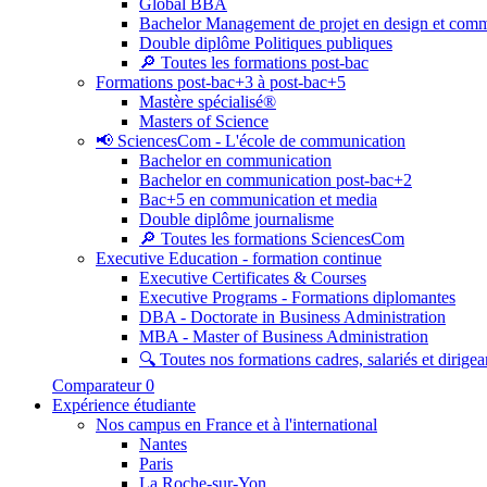
Global BBA
Bachelor Management de projet en design et com
Double diplôme Politiques publiques
🔎 Toutes les formations post-bac
Formations post-bac+3 à post-bac+5
Mastère spécialisé®
Masters of Science
📢 SciencesCom - L'école de communication
Bachelor en communication
Bachelor en communication post-bac+2
Bac+5 en communication et media
Double diplôme journalisme
🔎 Toutes les formations SciencesCom
Executive Education - formation continue
Executive Certificates & Courses
Executive Programs - Formations diplomantes
DBA - Doctorate in Business Administration
MBA - Master of Business Administration
🔍 Toutes nos formations cadres, salariés et dirigea
Comparateur
0
Expérience étudiante
Nos campus en France et à l'international
Nantes
Paris
La Roche-sur-Yon