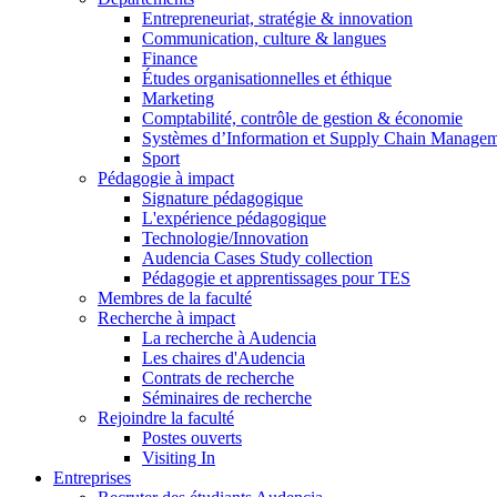
Entrepreneuriat, stratégie & innovation
Communication, culture & langues
Finance
Études organisationnelles et éthique
Marketing
Comptabilité, contrôle de gestion & économie
Systèmes d’Information et Supply Chain Manage
Sport
Pédagogie à impact
Signature pédagogique
L'expérience pédagogique
Technologie/Innovation
Audencia Cases Study collection
Pédagogie et apprentissages pour TES
Membres de la faculté
Recherche à impact
La recherche à Audencia
Les chaires d'Audencia
Contrats de recherche
Séminaires de recherche
Rejoindre la faculté
Postes ouverts
Visiting In
Entreprises