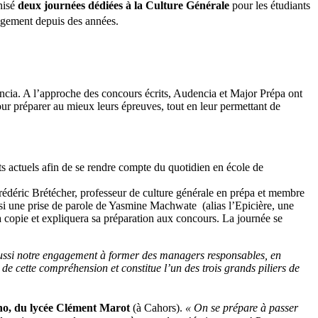
nisé
deux journées dédiées à la Culture Générale
pour les étudiants
agement depuis des années.
ncia. A l’approche des concours écrits, Audencia et Major Prépa ont
pour préparer au mieux leurs épreuves, tout en leur permettant de
ts actuels afin de se rendre compte du quotidien en école de
rédéric Brétécher, professeur de culture générale en prépa et membre
ssi une prise de parole de Yasmine Machwate (alias l’Epicière, une
 copie et expliquera sa préparation aux concours. La journée se
ussi notre engagement à former des managers responsables, en
e cette compréhension et constitue l’un des trois grands piliers de
o, du lycée Clément Marot
(à Cahors).
« On se prépare à passer