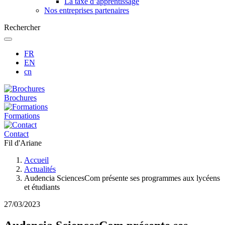
La taxe d’apprentissage
Nos entreprises partenaires
Rechercher
FR
EN
cn
Brochures
Formations
Contact
Fil d'Ariane
Accueil
Actualités
Audencia SciencesCom présente ses programmes aux lycéens
et étudiants
27/03/2023