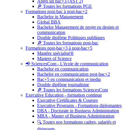
Après un bac+3 (AST 2)
🔎 Toutes les formations PGE
Formations post-bac à post-bac+2
Bachelor in Management
Global BBA
Bachelor Management de projet en design et
communication
Double diplôme Politiques publiques
🔎 Toutes les formations post-bac
Formations post-bac+3 à post-bac+5
Mastère spécialisé®
Masters of Science
📢 SciencesCom - L'école de communication
Bachelor en communication
Bachelor en communication post-bac+2
Bac+5 en communication et media
Double diplôme journalisme
🔎 Toutes les formations SciencesCom
Executive Education - formation continue
Executive Certificates & Courses
Executive Programs - Formations diplomantes
DBA - Doctorate in Business Administration
MBA - Master of Business Administration
🔍 Toutes nos formations cadres, salariés et
dirigeants