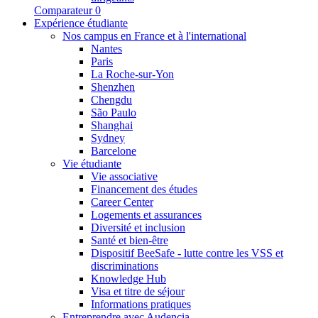
Comparateur
0
Expérience étudiante
Nos campus en France et à l'international
Nantes
Paris
La Roche-sur-Yon
Shenzhen
Chengdu
São Paulo
Shanghai
Sydney
Barcelone
Vie étudiante
Vie associative
Financement des études
Career Center
Logements et assurances
Diversité et inclusion
Santé et bien-être
Dispositif BeeSafe - lutte contre les VSS et
discriminations
Knowledge Hub
Visa et titre de séjour
Informations pratiques
Entreprendre avec Audencia