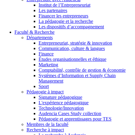
Institut de l’Entrepreneuriat
Les partenaires
Financer les entrepreneurs
La pédagogie et la recherche
Les dispositifs d’accompagnement
Faculté & Recherche
Départements
Entrepreneuriat, stratégie & innovation
Communication, culture & langues
Finance
Études organisationnelles et éthique
Marketing
Comptabilité, contrôle de gestion & économie
Systèmes d’Information et Supply Chain
Management
Sport
Pédagogie à impact
Signature pédagogique
L'expérience pédagogique
Technologie/Innovation
Audencia Cases Study collection
Pédagogie et apprentissages pour TES
Membres de la faculté
Recherche à impact