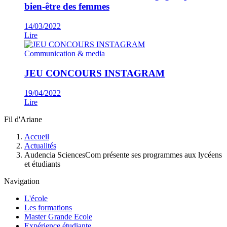
bien-être des femmes
14/03/2022
Lire
Communication & media
JEU CONCOURS INSTAGRAM
19/04/2022
Lire
Fil d'Ariane
Accueil
Actualités
Audencia SciencesCom présente ses programmes aux lycéens
et étudiants
Navigation
L'école
Les formations
Master Grande Ecole
Expérience étudiante