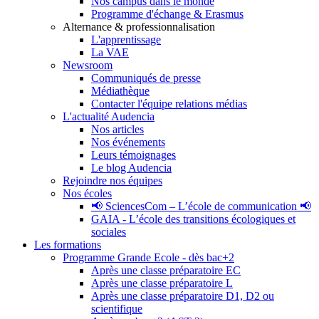
Nos campus dans le monde
Programme d'échange & Erasmus
Alternance & professionnalisation
L'apprentissage
La VAE
Newsroom
Communiqués de presse
Médiathèque
Contacter l'équipe relations médias
L'actualité Audencia
Nos articles
Nos événements
Leurs témoignages
Le blog Audencia
Rejoindre nos équipes
Nos écoles
📢 SciencesCom – L’école de communication 📢
GAIA - L’école des transitions écologiques et
sociales
Les formations
Programme Grande Ecole - dès bac+2
Après une classe préparatoire EC
Après une classe préparatoire L
Après une classe préparatoire D1, D2 ou
scientifique