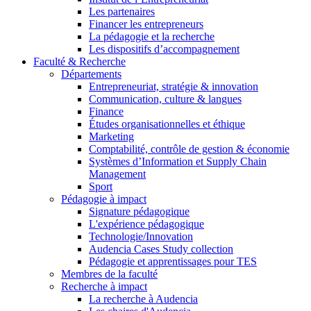
Les partenaires
Financer les entrepreneurs
La pédagogie et la recherche
Les dispositifs d’accompagnement
Faculté & Recherche
Départements
Entrepreneuriat, stratégie & innovation
Communication, culture & langues
Finance
Études organisationnelles et éthique
Marketing
Comptabilité, contrôle de gestion & économie
Systèmes d’Information et Supply Chain
Management
Sport
Pédagogie à impact
Signature pédagogique
L'expérience pédagogique
Technologie/Innovation
Audencia Cases Study collection
Pédagogie et apprentissages pour TES
Membres de la faculté
Recherche à impact
La recherche à Audencia