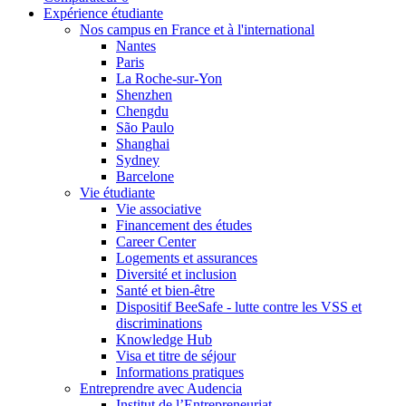
Expérience étudiante
Nos campus en France et à l'international
Nantes
Paris
La Roche-sur-Yon
Shenzhen
Chengdu
São Paulo
Shanghai
Sydney
Barcelone
Vie étudiante
Vie associative
Financement des études
Career Center
Logements et assurances
Diversité et inclusion
Santé et bien-être
Dispositif BeeSafe - lutte contre les VSS et
discriminations
Knowledge Hub
Visa et titre de séjour
Informations pratiques
Entreprendre avec Audencia
Institut de l’Entrepreneuriat