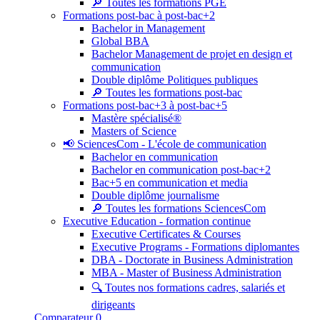
🔎 Toutes les formations PGE
Formations post-bac à post-bac+2
Bachelor in Management
Global BBA
Bachelor Management de projet en design et
communication
Double diplôme Politiques publiques
🔎 Toutes les formations post-bac
Formations post-bac+3 à post-bac+5
Mastère spécialisé®
Masters of Science
📢 SciencesCom - L'école de communication
Bachelor en communication
Bachelor en communication post-bac+2
Bac+5 en communication et media
Double diplôme journalisme
🔎 Toutes les formations SciencesCom
Executive Education - formation continue
Executive Certificates & Courses
Executive Programs - Formations diplomantes
DBA - Doctorate in Business Administration
MBA - Master of Business Administration
🔍 Toutes nos formations cadres, salariés et
dirigeants
Comparateur
0