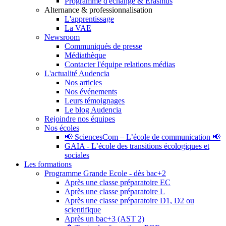
Programme d'échange & Erasmus
Alternance & professionnalisation
L'apprentissage
La VAE
Newsroom
Communiqués de presse
Médiathèque
Contacter l'équipe relations médias
L'actualité Audencia
Nos articles
Nos événements
Leurs témoignages
Le blog Audencia
Rejoindre nos équipes
Nos écoles
📢 SciencesCom – L’école de communication 📢
GAIA - L’école des transitions écologiques et
sociales
Les formations
Programme Grande Ecole - dès bac+2
Après une classe préparatoire EC
Après une classe préparatoire L
Après une classe préparatoire D1, D2 ou
scientifique
Après un bac+3 (AST 2)