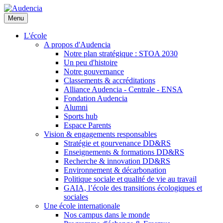
Aller
au
Menu
contenu
principal
L'école
A propos d'Audencia
Notre plan stratégique : STOA 2030
Un peu d'histoire
Notre gouvernance
Classements & accréditations
Alliance Audencia - Centrale - ENSA
Fondation Audencia
Alumni
Sports hub
Espace Parents
Vision & engagements responsables
Stratégie et gourvenance DD&RS
Enseignements & formations DD&RS
Recherche & innovation DD&RS
Environnement & décarbonation
Politique sociale et qualité de vie au travail
GAIA, l’école des transitions écologiques et
sociales
Une école internationale
Nos campus dans le monde