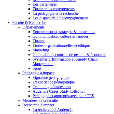
Les partenaires
Financer les entrepreneurs
La pédagogie et la recherche
Les dispositifs d’accompagnement
Faculté & Recherche
Départements
Entrepreneuriat, stratégie & innovation
Communication, culture & langues
Finance
Études organisationnelles et éthique
Marketing
Comptabilité, contrôle de gestion & économie
Systèmes d’Information et Supply Chain
Management
Sport
Pédagogie à impact
Signature pédagogique
L'expérience pédagogique
Technologie/Innovation
Audencia Cases Study collection
Pédagogie et apprentissages pour TES
Membres de la faculté
Recherche à impact
La recherche à Audencia