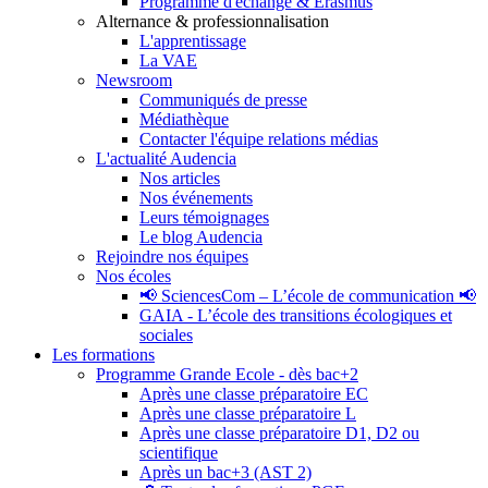
Programme d'échange & Erasmus
Alternance & professionnalisation
L'apprentissage
La VAE
Newsroom
Communiqués de presse
Médiathèque
Contacter l'équipe relations médias
L'actualité Audencia
Nos articles
Nos événements
Leurs témoignages
Le blog Audencia
Rejoindre nos équipes
Nos écoles
📢 SciencesCom – L’école de communication 📢
GAIA - L’école des transitions écologiques et
sociales
Les formations
Programme Grande Ecole - dès bac+2
Après une classe préparatoire EC
Après une classe préparatoire L
Après une classe préparatoire D1, D2 ou
scientifique
Après un bac+3 (AST 2)