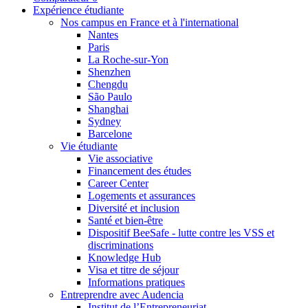
Expérience étudiante
Nos campus en France et à l'international
Nantes
Paris
La Roche-sur-Yon
Shenzhen
Chengdu
São Paulo
Shanghai
Sydney
Barcelone
Vie étudiante
Vie associative
Financement des études
Career Center
Logements et assurances
Diversité et inclusion
Santé et bien-être
Dispositif BeeSafe - lutte contre les VSS et
discriminations
Knowledge Hub
Visa et titre de séjour
Informations pratiques
Entreprendre avec Audencia
Institut de l’Entrepreneuriat