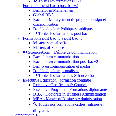
🔎 Toutes les formations PGE
Formations post-bac à post-bac+2
Bachelor in Management
Global BBA
Bachelor Management de projet en design et
communication
Double diplôme Politiques publiques
🔎 Toutes les formations post-bac
Formations post-bac+3 à post-bac+5
Mastère spécialisé®
Masters of Science
📢 SciencesCom - L'école de communication
Bachelor en communication
Bachelor en communication post-bac+2
Bac+5 en communication et media
Double diplôme journalisme
🔎 Toutes les formations SciencesCom
Executive Education - formation continue
Executive Certificates & Courses
Executive Programs - Formations diplomantes
DBA - Doctorate in Business Administration
MBA - Master of Business Administration
🔍 Toutes nos formations cadres, salariés et
dirigeants
Comparateur
0