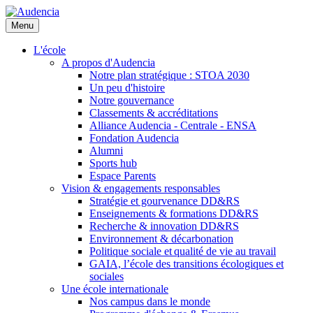
Aller
au
Menu
contenu
principal
L'école
A propos d'Audencia
Notre plan stratégique : STOA 2030
Un peu d'histoire
Notre gouvernance
Classements & accréditations
Alliance Audencia - Centrale - ENSA
Fondation Audencia
Alumni
Sports hub
Espace Parents
Vision & engagements responsables
Stratégie et gourvenance DD&RS
Enseignements & formations DD&RS
Recherche & innovation DD&RS
Environnement & décarbonation
Politique sociale et qualité de vie au travail
GAIA, l’école des transitions écologiques et
sociales
Une école internationale
Nos campus dans le monde