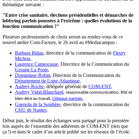
thématique suivante :
"Entre crise sanitaire, élections présidentielles et démarches de
lobbying parfois poussées à l’extrême : quelles évolutions de la
fonction communication
?"
Plusieurs professionnels de choix seront au rendez-vous de ce
nouvel atelier Com-Factory, le 26 avril au #Mediacampus :
Barbara Bidan
, directrice de la communication de
Fleury
Michon
,
Laurence Camescasse
, Directrice de la Communication du
Groupe La Poste
,
Dominique Robin
, Directeur de la Communication du
Département de Loire-Atlantique
,
Audrey Roche
, déléguée générale de
COM-ENT
,
Audrey Vidal-Blanchard
,
responsable communication, RSE et
,
bien-être au travail,
Côteaux nantais
Guenola de la Seiglière
, directrice de la communication du
CHU de Nantes
.
Début juin, le résultat des échanges sera partagé pour la première
fois auprès de l’ensemble des adhérents de COM-ENT (rien que
ça !) et dans le cadre d’un article publié sur les réseaux de l’école.