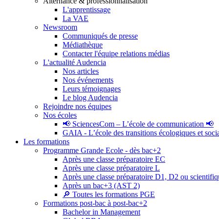
Alternance & professionnalisation
L'apprentissage
La VAE
Newsroom
Communiqués de presse
Médiathèque
Contacter l'équipe relations médias
L'actualité Audencia
Nos articles
Nos événements
Leurs témoignages
Le blog Audencia
Rejoindre nos équipes
Nos écoles
📢 SciencesCom – L’école de communication 📢
GAIA - L’école des transitions écologiques et soci
Les formations
Programme Grande Ecole - dès bac+2
Après une classe préparatoire EC
Après une classe préparatoire L
Après une classe préparatoire D1, D2 ou scientifi
Après un bac+3 (AST 2)
🔎 Toutes les formations PGE
Formations post-bac à post-bac+2
Bachelor in Management