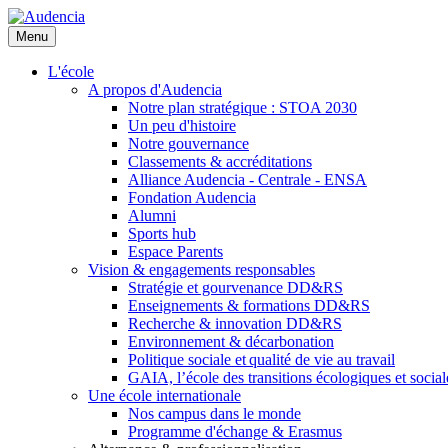
Aller
au
Menu
contenu
principal
L'école
A propos d'Audencia
Notre plan stratégique : STOA 2030
Un peu d'histoire
Notre gouvernance
Classements & accréditations
Alliance Audencia - Centrale - ENSA
Fondation Audencia
Alumni
Sports hub
Espace Parents
Vision & engagements responsables
Stratégie et gourvenance DD&RS
Enseignements & formations DD&RS
Recherche & innovation DD&RS
Environnement & décarbonation
Politique sociale et qualité de vie au travail
GAIA, l’école des transitions écologiques et social
Une école internationale
Nos campus dans le monde
Programme d'échange & Erasmus