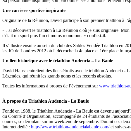
Sa personnalité inspirante, son parcours et ses ambitions reflètent l’espr
Une carrière sportive inspirante
Originaire de la Réunion, David participe à son premier triathlon à l’âg
« J'ai découvert le triathlon à La Réunion d'où je suis originaire. Mon
c'était un sport plus fun et moins monotone. » confie-t-il.
Il s’illustre ensuite au sein du club des Sables Vendée Triathlon en 2
les JO de Londres 2012 où il décroche la 4e place et 1ère place françai
Un lien historique avec le triathlon Audencia – La Baule
David Hauss entretient des liens étroits avec le triathlon Audencia - La
Légendes, qui réunit les grands noms et les records absolus.
Toutes les informations à propos de l’événement sur
www.triathlon-a
À propos du Triathlon Audencia - La Baule
Fondé en 1988, le Triathlon Audencia - La Baule est devenu aujourd’hu
du Comité d’Organisation, accompagné de 24 étudiants de l’associatio
courses, se déroulant sur un week-end de septembre. Durant ces deux jo
Internet dédié :
http://www.triathlon-audencialabaule.com/
et suivez-