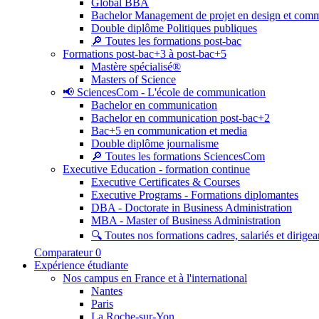
Global BBA
Bachelor Management de projet en design et com
Double diplôme Politiques publiques
🔎 Toutes les formations post-bac
Formations post-bac+3 à post-bac+5
Mastère spécialisé®
Masters of Science
📢 SciencesCom - L'école de communication
Bachelor en communication
Bachelor en communication post-bac+2
Bac+5 en communication et media
Double diplôme journalisme
🔎 Toutes les formations SciencesCom
Executive Education - formation continue
Executive Certificates & Courses
Executive Programs - Formations diplomantes
DBA - Doctorate in Business Administration
MBA - Master of Business Administration
🔍 Toutes nos formations cadres, salariés et dirigea
Comparateur
0
Expérience étudiante
Nos campus en France et à l'international
Nantes
Paris
La Roche-sur-Yon