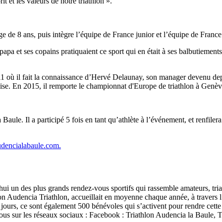
it et les valeurs de notre triathlon ».
e de 8 ans, puis intègre l’équipe de France junior et l’équipe de France m
 papa et ses copains pratiquaient ce sport qui en était à ses balbutiemen
011 où il fait la connaissance d’Hervé Delaunay, son manager devenu dep
se. En 2015, il remporte le championnat d'Europe de triathlon à Genève et
 Baule. Il a participé 5 fois en tant qu’athlète à l’événement, et renfil
udencialabaule.com.
i un des plus grands rendez-vous sportifs qui rassemble amateurs, tria
n Audencia Triathlon, accueillait en moyenne chaque année, à travers l
urs, ce sont également 500 bénévoles qui s’activent pour rendre cette c
nous sur les réseaux sociaux : Facebook : Triathlon Audencia la Baule, 