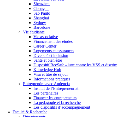
Shenzhen
Chengdu
São Paulo
Shanghai
Sydney
Barcelone
Vie étudiante
Vie associative
Financement des études
Career Center
Logements et assurances
Diversité et inclusion
Santé et bien-être
Dispositif BeeSafe - lutte contre les VSS et discri
Knowledge Hub
Visa et titre de séjour
Informations pratiques
Entreprendre avec Audencia
Institut de l’Entrepreneuriat
Les partenaires
Financer les entrepreneurs
La pédagogie et la recherche
Les dispositifs d’accompagnement
Faculté & Recherche
Départements