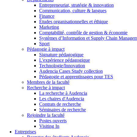
Entrepreneuriat, stratégie & innovation
Communication, culture & langues
Finance
Études organisationnelles et éthique
Marketing
Comptabilité, contrôle de gestion & économie
Systèmes d’Information et Supply Chain Manage
Sport
Pédagogie à impact
Signature pédagogique
L'expérience pédagogique
Technologie/Innovation
Audencia Cases Study collection
Pédagogie et apprentissages pour TES
Membres de la faculté
Recherche à impact
La recherche à Audencia
Les chaires d'Audencia
Contrats de recherche
Séminaires de recherche
Rejoindre la faculté
Postes ouverts
Visiting In
Entreprises