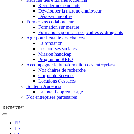
Recruter des étudiants Audencia
Recruter nos étudiants
Développer la marque employeur
Déposer une offre
Former vos collaborateurs
Formation sur mesure
Formations pour salariés, cadres & dirigeants
Agir pour l’égalité des chances
La fondation
Les bourses sociales
Mission handicap
Programme BRIO
Accompagner la transformation des entreprises
Nos chaires de recherche
Corporate Services
Locations d'espaces
Soutenir Audencia
La taxe d’apprentissage
Nos entreprises partenaires
Rechercher
FR
EN
cn