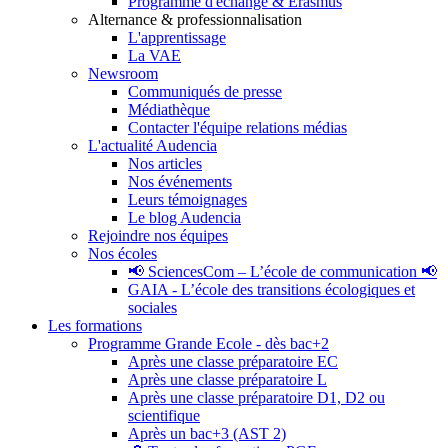
Programme d'échange & Erasmus
Alternance & professionnalisation
L'apprentissage
La VAE
Newsroom
Communiqués de presse
Médiathèque
Contacter l'équipe relations médias
L'actualité Audencia
Nos articles
Nos événements
Leurs témoignages
Le blog Audencia
Rejoindre nos équipes
Nos écoles
📢 SciencesCom – L’école de communication 📢
GAIA - L’école des transitions écologiques et
sociales
Les formations
Programme Grande Ecole - dès bac+2
Après une classe préparatoire EC
Après une classe préparatoire L
Après une classe préparatoire D1, D2 ou
scientifique
Après un bac+3 (AST 2)