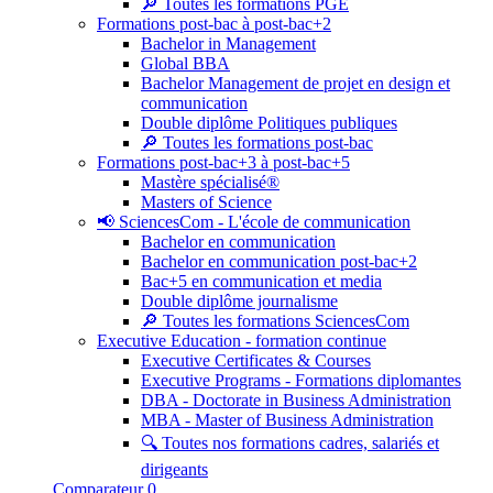
🔎 Toutes les formations PGE
Formations post-bac à post-bac+2
Bachelor in Management
Global BBA
Bachelor Management de projet en design et
communication
Double diplôme Politiques publiques
🔎 Toutes les formations post-bac
Formations post-bac+3 à post-bac+5
Mastère spécialisé®
Masters of Science
📢 SciencesCom - L'école de communication
Bachelor en communication
Bachelor en communication post-bac+2
Bac+5 en communication et media
Double diplôme journalisme
🔎 Toutes les formations SciencesCom
Executive Education - formation continue
Executive Certificates & Courses
Executive Programs - Formations diplomantes
DBA - Doctorate in Business Administration
MBA - Master of Business Administration
🔍 Toutes nos formations cadres, salariés et
dirigeants
Comparateur
0