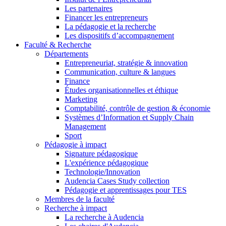
Les partenaires
Financer les entrepreneurs
La pédagogie et la recherche
Les dispositifs d’accompagnement
Faculté & Recherche
Départements
Entrepreneuriat, stratégie & innovation
Communication, culture & langues
Finance
Études organisationnelles et éthique
Marketing
Comptabilité, contrôle de gestion & économie
Systèmes d’Information et Supply Chain
Management
Sport
Pédagogie à impact
Signature pédagogique
L'expérience pédagogique
Technologie/Innovation
Audencia Cases Study collection
Pédagogie et apprentissages pour TES
Membres de la faculté
Recherche à impact
La recherche à Audencia