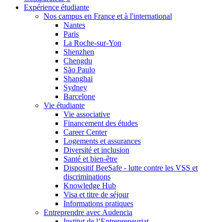
Expérience étudiante
Nos campus en France et à l'international
Nantes
Paris
La Roche-sur-Yon
Shenzhen
Chengdu
São Paulo
Shanghai
Sydney
Barcelone
Vie étudiante
Vie associative
Financement des études
Career Center
Logements et assurances
Diversité et inclusion
Santé et bien-être
Dispositif BeeSafe - lutte contre les VSS et
discriminations
Knowledge Hub
Visa et titre de séjour
Informations pratiques
Entreprendre avec Audencia
Institut de l’Entrepreneuriat