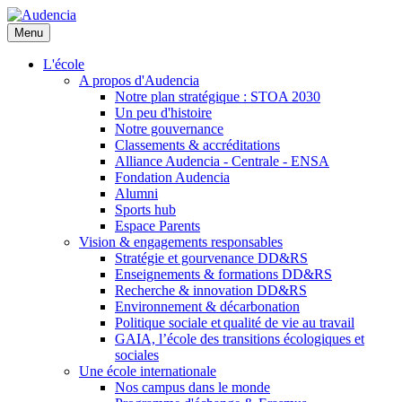
Aller
au
Menu
contenu
principal
L'école
A propos d'Audencia
Notre plan stratégique : STOA 2030
Un peu d'histoire
Notre gouvernance
Classements & accréditations
Alliance Audencia - Centrale - ENSA
Fondation Audencia
Alumni
Sports hub
Espace Parents
Vision & engagements responsables
Stratégie et gourvenance DD&RS
Enseignements & formations DD&RS
Recherche & innovation DD&RS
Environnement & décarbonation
Politique sociale et qualité de vie au travail
GAIA, l’école des transitions écologiques et
sociales
Une école internationale
Nos campus dans le monde