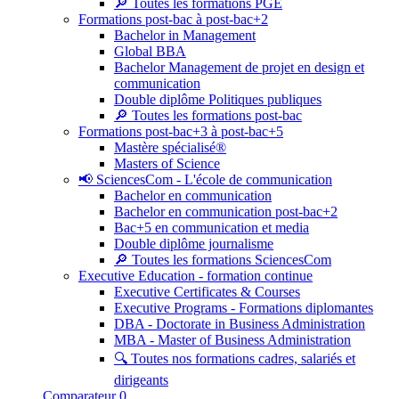
🔎 Toutes les formations PGE
Formations post-bac à post-bac+2
Bachelor in Management
Global BBA
Bachelor Management de projet en design et
communication
Double diplôme Politiques publiques
🔎 Toutes les formations post-bac
Formations post-bac+3 à post-bac+5
Mastère spécialisé®
Masters of Science
📢 SciencesCom - L'école de communication
Bachelor en communication
Bachelor en communication post-bac+2
Bac+5 en communication et media
Double diplôme journalisme
🔎 Toutes les formations SciencesCom
Executive Education - formation continue
Executive Certificates & Courses
Executive Programs - Formations diplomantes
DBA - Doctorate in Business Administration
MBA - Master of Business Administration
🔍 Toutes nos formations cadres, salariés et
dirigeants
Comparateur
0