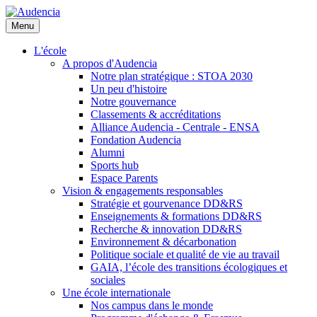
Aller
au
Menu
contenu
principal
L'école
A propos d'Audencia
Notre plan stratégique : STOA 2030
Un peu d'histoire
Notre gouvernance
Classements & accréditations
Alliance Audencia - Centrale - ENSA
Fondation Audencia
Alumni
Sports hub
Espace Parents
Vision & engagements responsables
Stratégie et gourvenance DD&RS
Enseignements & formations DD&RS
Recherche & innovation DD&RS
Environnement & décarbonation
Politique sociale et qualité de vie au travail
GAIA, l’école des transitions écologiques et
sociales
Une école internationale
Nos campus dans le monde