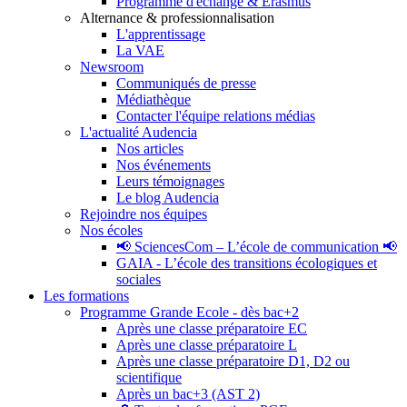
Programme d'échange & Erasmus
Alternance & professionnalisation
L'apprentissage
La VAE
Newsroom
Communiqués de presse
Médiathèque
Contacter l'équipe relations médias
L'actualité Audencia
Nos articles
Nos événements
Leurs témoignages
Le blog Audencia
Rejoindre nos équipes
Nos écoles
📢 SciencesCom – L’école de communication 📢
GAIA - L’école des transitions écologiques et
sociales
Les formations
Programme Grande Ecole - dès bac+2
Après une classe préparatoire EC
Après une classe préparatoire L
Après une classe préparatoire D1, D2 ou
scientifique
Après un bac+3 (AST 2)