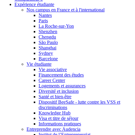
Expérience étudiante
Nos campus en France et à l'international
Nantes
Paris
La Roche-sur-Yon
Shenzhen
Chengdu
São Paulo
Shanghai
Sydney
Barcelone
Vie étudiante
Vie associative
Financement des études
Career Center
Logements et assurances
Diversité et inclusion
Santé et bien-être
Dispositif BeeSafe - lutte contre les VSS et
discriminations
Knowledge Hub
Visa et titre de séjour
Informations pratiques
Entreprendre avec Audencia
Institut de l’Entrepreneuriat