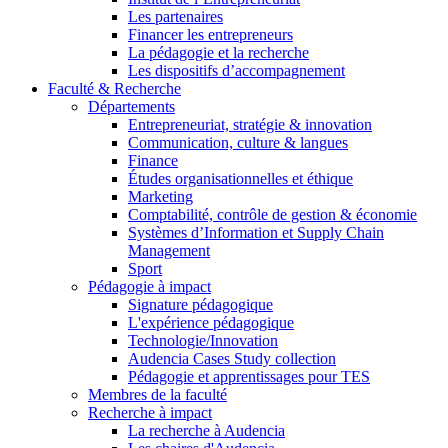
Les partenaires
Financer les entrepreneurs
La pédagogie et la recherche
Les dispositifs d’accompagnement
Faculté & Recherche
Départements
Entrepreneuriat, stratégie & innovation
Communication, culture & langues
Finance
Études organisationnelles et éthique
Marketing
Comptabilité, contrôle de gestion & économie
Systèmes d’Information et Supply Chain
Management
Sport
Pédagogie à impact
Signature pédagogique
L'expérience pédagogique
Technologie/Innovation
Audencia Cases Study collection
Pédagogie et apprentissages pour TES
Membres de la faculté
Recherche à impact
La recherche à Audencia