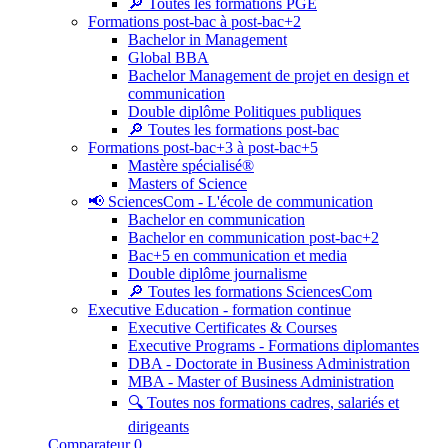
🔎 Toutes les formations PGE
Formations post-bac à post-bac+2
Bachelor in Management
Global BBA
Bachelor Management de projet en design et
communication
Double diplôme Politiques publiques
🔎 Toutes les formations post-bac
Formations post-bac+3 à post-bac+5
Mastère spécialisé®
Masters of Science
📢 SciencesCom - L'école de communication
Bachelor en communication
Bachelor en communication post-bac+2
Bac+5 en communication et media
Double diplôme journalisme
🔎 Toutes les formations SciencesCom
Executive Education - formation continue
Executive Certificates & Courses
Executive Programs - Formations diplomantes
DBA - Doctorate in Business Administration
MBA - Master of Business Administration
🔍 Toutes nos formations cadres, salariés et
dirigeants
Comparateur
0