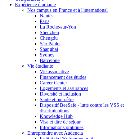
Expérience étudiante
Nos campus en France et à l'international
Nantes
Paris
La Roche-sur-Yon
Shenzhen
Chengdu
São Paulo
Shanghai
Sydney
Barcelone
Vie étudiante
Vie associative
Financement des études
Career Center
Logements et assurances
Diversité et inclusion
Santé et bien-être
Dispositif BeeSafe - lutte contre les VSS et
discriminations
Knowledge Hub
Visa et titre de séjour
Informations pratiques
Entreprendre avec Audencia
Institut de l’Entrepreneuriat