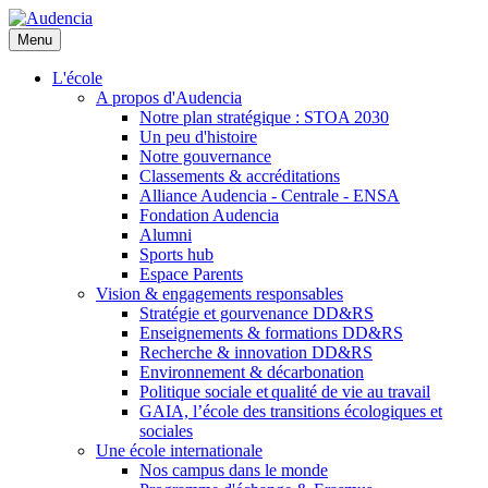
Aller
au
Menu
contenu
principal
L'école
A propos d'Audencia
Notre plan stratégique : STOA 2030
Un peu d'histoire
Notre gouvernance
Classements & accréditations
Alliance Audencia - Centrale - ENSA
Fondation Audencia
Alumni
Sports hub
Espace Parents
Vision & engagements responsables
Stratégie et gourvenance DD&RS
Enseignements & formations DD&RS
Recherche & innovation DD&RS
Environnement & décarbonation
Politique sociale et qualité de vie au travail
GAIA, l’école des transitions écologiques et
sociales
Une école internationale
Nos campus dans le monde