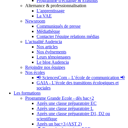
Programme d'échange & Erasmus
Alternance & professionnalisation
L'apprentissage
La VAE
Newsroom
Communiqués de presse
Médiathèque
Contacter l'équipe relations médias
L'actualité Audencia
Nos articles
Nos événements
Leurs témoignages
Le blog Audencia
Rejoindre nos équipes
Nos écoles
📢 SciencesCom – L’école de communication 📢
GAIA - L’école des transitions écologiques et
sociales
Les formations
Programme Grande Ecole - dès bac+2
Après une classe préparatoire EC
Après une classe préparatoire L
Après une classe préparatoire D1, D2 ou
scientifique
Après un bac+3 (AST 2)