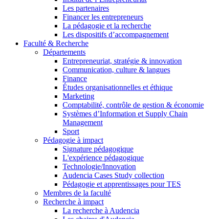
Les partenaires
Financer les entrepreneurs
La pédagogie et la recherche
Les dispositifs d’accompagnement
Faculté & Recherche
Départements
Entrepreneuriat, stratégie & innovation
Communication, culture & langues
Finance
Études organisationnelles et éthique
Marketing
Comptabilité, contrôle de gestion & économie
Systèmes d’Information et Supply Chain
Management
Sport
Pédagogie à impact
Signature pédagogique
L'expérience pédagogique
Technologie/Innovation
Audencia Cases Study collection
Pédagogie et apprentissages pour TES
Membres de la faculté
Recherche à impact
La recherche à Audencia