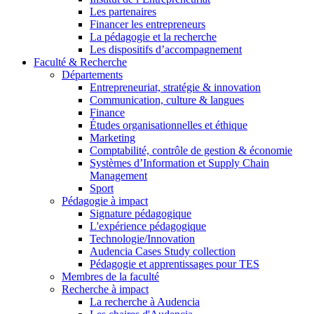
Les partenaires
Financer les entrepreneurs
La pédagogie et la recherche
Les dispositifs d’accompagnement
Faculté & Recherche
Départements
Entrepreneuriat, stratégie & innovation
Communication, culture & langues
Finance
Études organisationnelles et éthique
Marketing
Comptabilité, contrôle de gestion & économie
Systèmes d’Information et Supply Chain
Management
Sport
Pédagogie à impact
Signature pédagogique
L'expérience pédagogique
Technologie/Innovation
Audencia Cases Study collection
Pédagogie et apprentissages pour TES
Membres de la faculté
Recherche à impact
La recherche à Audencia