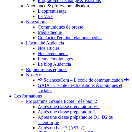
Programme d'échange & Erasmus
Alternance & professionnalisation
L'apprentissage
La VAE
Newsroom
Communiqués de presse
Médiathèque
Contacter l'équipe relations médias
L'actualité Audencia
Nos articles
Nos événements
Leurs témoignages
Le blog Audencia
Rejoindre nos équipes
Nos écoles
📢 SciencesCom – L’école de communication 📢
GAIA - L’école des transitions écologiques et
sociales
Les formations
Programme Grande Ecole - dès bac+2
Après une classe préparatoire EC
Après une classe préparatoire L
Après une classe préparatoire D1, D2 ou
scientifique
Après un bac+3 (AST 2)