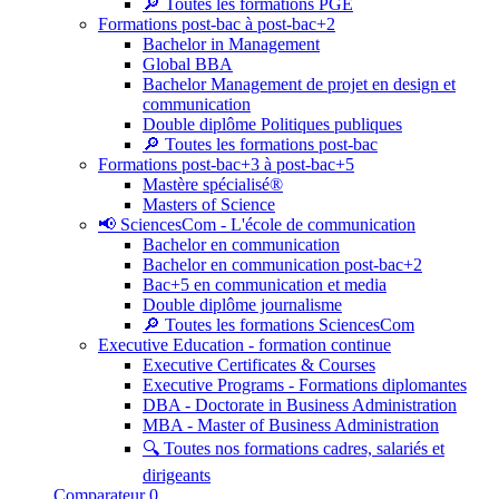
🔎 Toutes les formations PGE
Formations post-bac à post-bac+2
Bachelor in Management
Global BBA
Bachelor Management de projet en design et
communication
Double diplôme Politiques publiques
🔎 Toutes les formations post-bac
Formations post-bac+3 à post-bac+5
Mastère spécialisé®
Masters of Science
📢 SciencesCom - L'école de communication
Bachelor en communication
Bachelor en communication post-bac+2
Bac+5 en communication et media
Double diplôme journalisme
🔎 Toutes les formations SciencesCom
Executive Education - formation continue
Executive Certificates & Courses
Executive Programs - Formations diplomantes
DBA - Doctorate in Business Administration
MBA - Master of Business Administration
🔍 Toutes nos formations cadres, salariés et
dirigeants
Comparateur
0