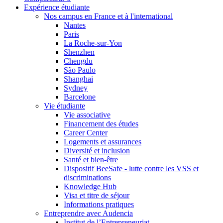
Expérience étudiante
Nos campus en France et à l'international
Nantes
Paris
La Roche-sur-Yon
Shenzhen
Chengdu
São Paulo
Shanghai
Sydney
Barcelone
Vie étudiante
Vie associative
Financement des études
Career Center
Logements et assurances
Diversité et inclusion
Santé et bien-être
Dispositif BeeSafe - lutte contre les VSS et
discriminations
Knowledge Hub
Visa et titre de séjour
Informations pratiques
Entreprendre avec Audencia
Institut de l’Entrepreneuriat