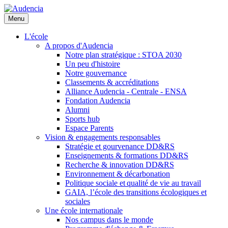
Aller
au
Menu
contenu
principal
L'école
A propos d'Audencia
Notre plan stratégique : STOA 2030
Un peu d'histoire
Notre gouvernance
Classements & accréditations
Alliance Audencia - Centrale - ENSA
Fondation Audencia
Alumni
Sports hub
Espace Parents
Vision & engagements responsables
Stratégie et gourvenance DD&RS
Enseignements & formations DD&RS
Recherche & innovation DD&RS
Environnement & décarbonation
Politique sociale et qualité de vie au travail
GAIA, l’école des transitions écologiques et
sociales
Une école internationale
Nos campus dans le monde